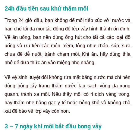
24h đầu tiên sau khử thâm môi
Trong 24 giờ đầu, bạn không để môi tiếp xúc với nước và
hạn chế tối đa mọi tác động để lớp vảy hình thành ổn định.
Về ăn uống, bạn nên dùng ống hút cho tất cả các loại đồ
uống và ưu tiên các món mềm, lỏng như cháo, súp, sữa
chua để dễ nuốt, tránh chạm môi. Khi ăn, hãy dùng thìa
nhỏ để đưa thức ăn vào miệng nhẹ nhàng.
Về vệ sinh, tuyệt đối không rửa mặt bằng nước mà chỉ nên
dùng bông tẩy trang thấm nước lau sạch vùng da xung
quanh, tránh xa môi. Nếu thấy môi có rỉ dịch vàng trong,
hãy thấm nhẹ bằng gạc y tế hoặc bông khô và không chà
xát để bảo vệ lớp vảy còn non.
3 – 7 ngày khi môi bắt đầu bong vảy