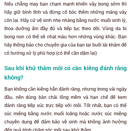
Nếu chẳng may bạn chạm mạnh khiến vảy bong sớm thì
hãy giữ bình tĩnh và đừng cố bóc thêm những mảng vảy
còn lại. Hãy cứ vệ sinh nhẹ nhàng bằng nước muối sinh lý,
thoa dưỡng ẩm đầy đủ và tiếp tục theo dõi. Vùng da bị
bong non có thể sẽ nhạt màu hơn những vùng khác. Bạn
hãy thông báo cho chuyên gia của bạn tại buổi tái khám để
có hướng xử lý phù hợp (có thể cần dặm lại)
Sau khi khử thâm môi có cần kiêng đánh răng
không?
Bạn không cần kiêng hẳn đánh răng, nhưng trong vài ngày
đầu, nên dùng bàn chải lông mềm và hạn chế để kem
đánh răng tiếp xúc trực tiếp với môi. Tốt nhất, bạn có thể
súc miệng bằng nước muối loãng hoặc nước súc miệng
chuyên dụng để đảm bảo vệ sinh mà không ảnh hưởng
đến quá trình chăm sóc môi sau khử thâm.