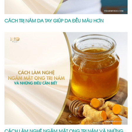
CÁCH TRỊ NÁM DA TAY GIÚP DA ĐỀU MÀU HƠN
CÁCH LÀM NGHỆ NGÂM MẬT ONG TRỊ NÁM VÀ NHỮNG