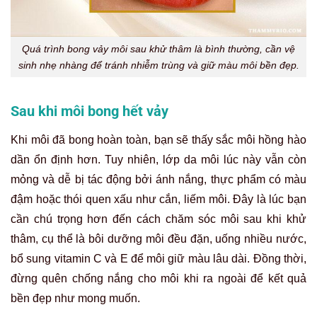
Quá trình bong vảy môi sau khử thâm là bình thường, cần vệ
sinh nhẹ nhàng để tránh nhiễm trùng và giữ màu môi bền đẹp.
Sau khi môi bong hết vảy
Khi môi đã bong hoàn toàn, bạn sẽ thấy sắc môi hồng hào
dần ổn định hơn. Tuy nhiên, lớp da môi lúc này vẫn còn
mỏng và dễ bị tác động bởi ánh nắng, thực phẩm có màu
đậm hoặc thói quen xấu như cắn, liếm môi. Đây là lúc bạn
cần chú trọng hơn đến cách chăm sóc môi sau khi khử
thâm, cụ thể là bôi dưỡng môi đều đặn, uống nhiều nước,
bổ sung vitamin C và E để môi giữ màu lâu dài. Đồng thời,
đừng quên chống nắng cho môi khi ra ngoài để kết quả
bền đẹp như mong muốn.