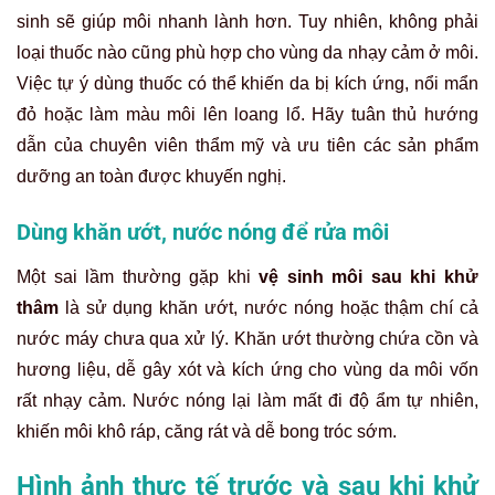
sinh sẽ giúp môi nhanh lành hơn. Tuy nhiên, không phải
loại thuốc nào cũng phù hợp cho vùng da nhạy cảm ở môi.
Việc tự ý dùng thuốc có thể khiến da bị kích ứng, nổi mẩn
đỏ hoặc làm màu môi lên loang lổ. Hãy tuân thủ hướng
dẫn của chuyên viên thẩm mỹ và ưu tiên các sản phẩm
dưỡng an toàn được khuyến nghị.
Dùng khăn ướt, nước nóng để rửa môi
Một sai lầm thường gặp khi
vệ sinh môi sau khi khử
thâm
là sử dụng khăn ướt, nước nóng hoặc thậm chí cả
nước máy chưa qua xử lý. Khăn ướt thường chứa cồn và
hương liệu, dễ gây xót và kích ứng cho vùng da môi vốn
rất nhạy cảm. Nước nóng lại làm mất đi độ ẩm tự nhiên,
khiến môi khô ráp, căng rát và dễ bong tróc sớm.
Hình ảnh thực tế trước và sau khi khử