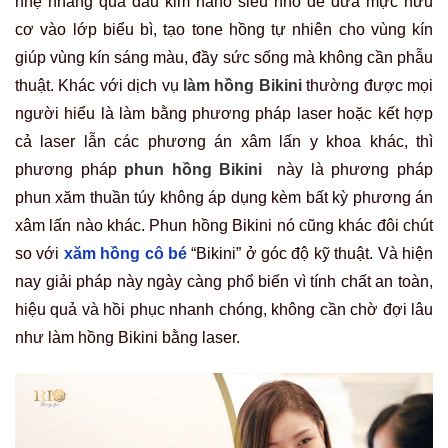
nhẹ nhàng qua đầu kim nano siêu nhỏ để đưa mực hữu
cơ vào lớp biểu bì, tạo tone hồng tự nhiên cho vùng kín
giúp vùng kín sáng màu, đầy sức sống mà không cần phẫu
thuật.
Khác với dịch vụ
làm hồng Bikini
thường được mọi
người hiểu là làm bằng phương pháp laser hoặc kết hợp
cả laser lẫn các phương án xâm lấn y khoa khác, thì
phương pháp
phun hồng Bikini
này là phương pháp
phun xăm thuần túy không áp dụng kèm bất kỳ phương án
xâm lấn nào khác. Phun hồng Bikini nó cũng khác đôi chút
so với
xăm hồng cô bé
“Bikini” ở góc độ kỹ thuật. Và hiện
nay giải pháp này ngày càng phổ biến vì tính chất an toàn,
hiệu quả và hồi phục nhanh chóng, không cần chờ đợi lâu
như làm hồng Bikini bằng laser.