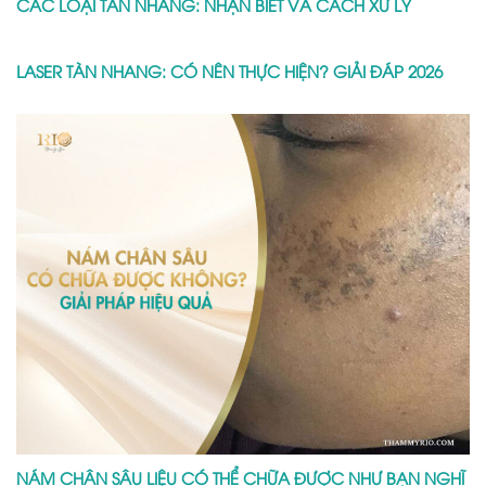
CÁC LOẠI TÀN NHANG: NHẬN BIẾT VÀ CÁCH XỬ LÝ
LASER TÀN NHANG: CÓ NÊN THỰC HIỆN? GIẢI ĐÁP 2026
NÁM CHÂN SÂU LIỆU CÓ THỂ CHỮA ĐƯỢC NHƯ BẠN NGHĨ