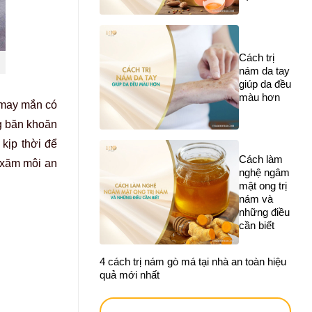
Cách trị
nám da tay
giúp da đều
màu hơn
 may mắn có
ng băn khoăn
kịp thời để
Cách làm
 xăm môi an
nghệ ngâm
mật ong trị
nám và
những điều
cần biết
4 cách trị nám gò má tại nhà an toàn hiệu
quả mới nhất