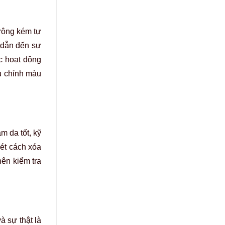
rông kém tự
, dẫn đến sự
c hoạt động
u chỉnh màu
 da tốt, kỹ
xét
cách xóa
nên kiểm tra
 sự thật là