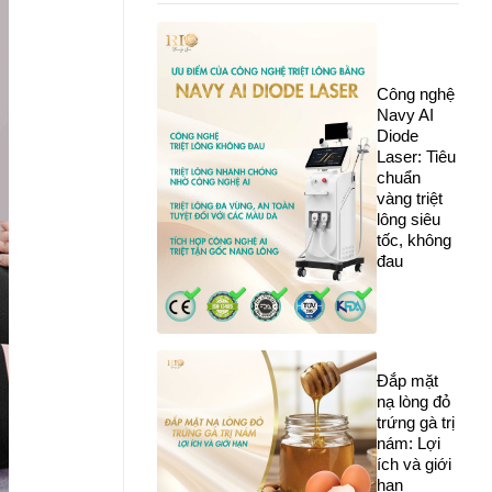
Công nghệ
Navy AI
Diode
Laser: Tiêu
chuẩn
vàng triệt
lông siêu
tốc, không
đau
Đắp mặt
nạ lòng đỏ
trứng gà trị
nám: Lợi
ích và giới
hạn