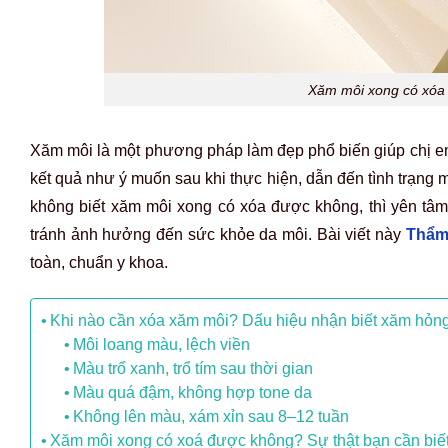
Xăm môi xong có xóa 
Xăm môi là một phương pháp làm đẹp phổ biến giúp chị em
kết quả như ý muốn sau khi thực hiện, dẫn đến tình trạng
không biết xăm môi xong có xóa được không, thì yên tâ
tránh ảnh hưởng đến sức khỏe da môi. Bài viết này
Thẩm
toàn, chuẩn y khoa.
Khi nào cần xóa xăm môi? Dấu hiệu nhận biết xăm hỏn
Môi loang màu, lệch viền
Màu trổ xanh, trổ tím sau thời gian
Màu quá đậm, không hợp tone da
Không lên màu, xám xỉn sau 8–12 tuần
Xăm môi xong có xoá được không? Sự thật bạn cần biế