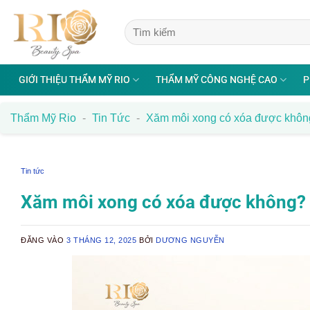
Bỏ
qua
nội
dung
GIỚI THIỆU THẨM MỸ RIO
THẨM MỸ CÔNG NGHỆ CAO
P
Thẩm Mỹ Rio
-
Tin Tức
-
Xăm môi xong có xóa được không
Tin tức
Xăm môi xong có xóa được không? 5
ĐĂNG VÀO
3 THÁNG 12, 2025
BỞI
DƯƠNG NGUYỄN