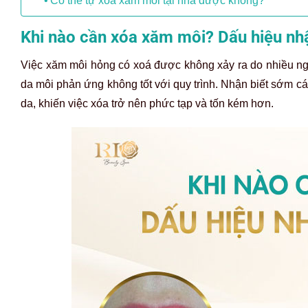
Có thể tự xoá xăm môi tại nhà được không?
Khi nào cần xóa xăm môi? Dấu hiệu nh
Việc xăm môi hỏng có xoá được không xảy ra do nhiều n
da môi phản ứng không tốt với quy trình. Nhận biết sớm cá
da, khiến việc xóa trở nên phức tạp và tốn kém hơn.