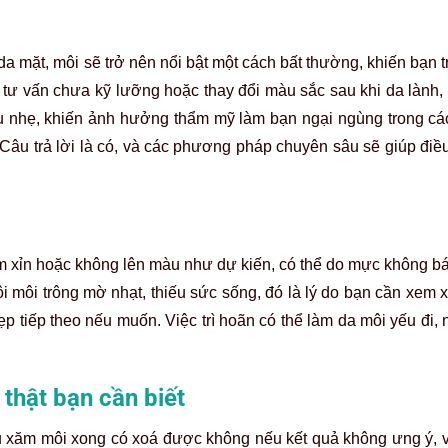
 mặt, môi sẽ trở nên nổi bật một cách bất thường, khiến bạn t
ừ tư vấn chưa kỹ lưỡng hoặc thay đổi màu sắc sau khi da lành
u nhẹ,
khiến ảnh hưởng thẩm mỹ làm bạn ngại ngùng trong cá
âu trả lời
là có, và các phương pháp chuyên sâu sẽ giúp điề
m xỉn hoặc không lên màu như dự kiến, có thể do mực không bám
i môi trông mờ nhạt, thiếu sức sống, đó là lý do bạn cần xem 
 tiếp theo nếu muốn. Việc trì hoãn có thể làm da môi yếu đi, 
hật bạn cần biết
 xăm môi xong có xoá được không nếu kết quả không ưng ý, và