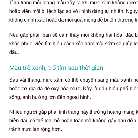
Tình trạng môi loang màu xảy ra khi mực xăm không được
hoặc viền môi bị lệch lạc so với hình dáng tự nhiên. Ng
không chính xác hoặc da môi quá mỏng dễ bị tổn thương tr
Nếu gặp phải, bạn sẽ cảm thấy môi không hài hòa, đặc b
khắc phục, việc tìm hiểu
cách xóa xăm môi
sớm sẽ giúp lo
đầu.
Màu trổ xanh, trổ tím sau thời gian
Sau vài tháng, mực xăm có thể chuyển sang màu xanh hoặ
hoặc cơ địa da dễ oxy hóa mực. Đây là dấu hiệu phổ biến
sống, ảnh hưởng lớn đến ngoại hình.
Nhiều người gặp phải tình trạng này thường hoang mang 
hiện đại, có thể loại bỏ hoàn toàn mà không gây đau đớn. 
tránh mực lan rộng hơn.