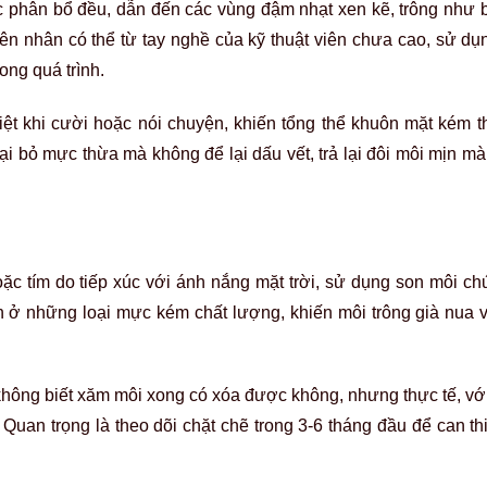
 phân bổ đều, dẫn đến các vùng đậm nhạt xen kẽ, trông như 
uyên nhân có thể từ tay nghề của kỹ thuật viên chưa cao, sử d
ong quá trình.
iệt khi cười hoặc nói chuyện, khiến tổng thể khuôn mặt kém 
ại bỏ mực thừa mà không để lại dấu vết, trả lại đôi môi mịn m
c tím do tiếp xúc với ánh nắng mặt trời, sử dụng son môi ch
 ở những loại mực kém chất lượng, khiến môi trông già nua v
không biết
xăm môi xong có xóa được không
, nhưng thực tế, v
Quan trọng là theo dõi chặt chẽ trong 3-6 tháng đầu để can thi