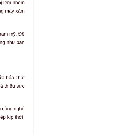
bị lem nhem
ụng máy xăm
thẩm mỹ. Để
àng như ban
ứa hóa chất
à thiếu sức
ới công nghệ
ệp kịp thời,