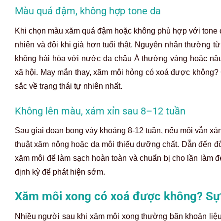
Màu quá đậm, không hợp tone da
Khi chọn màu xăm quá đậm hoặc không phù hợp với tone da
nhiên và đôi khi già hơn tuổi thật. Nguyên nhân thường t
không hài hòa với nước da châu Á thường vàng hoặc nâ
xã hội. May mắn thay,
xăm môi hỏng có xoá được không? C
sắc về trạng thái tự nhiên nhất.
Không lên màu, xám xỉn sau 8–12 tuần
Sau giai đoạn bong vảy khoảng 8-12 tuần, nếu môi vẫn xá
thuật xăm nông hoặc da môi thiếu dưỡng chất.
Dẫn đến đô
xăm môi
để làm sạch hoàn toàn và chuẩn bị cho lần làm đẹp
định kỳ để phát hiện sớm.
Xăm môi xong có xoá được không? Sự t
Nhiều người sau khi xăm môi xong thường băn khoăn liệu