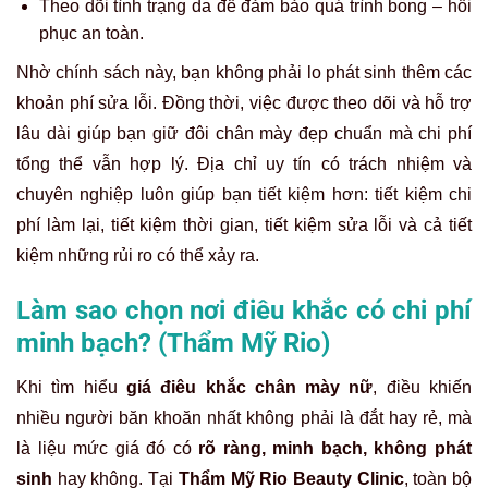
Theo dõi tình trạng da để đảm bảo quá trình bong – hồi
phục an toàn.
Nhờ chính sách này, bạn không phải lo phát sinh thêm các
khoản phí sửa lỗi. Đồng thời, việc được theo dõi và hỗ trợ
lâu dài giúp bạn giữ đôi chân mày đẹp chuẩn mà chi phí
tổng thể vẫn hợp lý. Địa chỉ uy tín có trách nhiệm và
chuyên nghiệp luôn giúp bạn tiết kiệm hơn: tiết kiệm chi
phí làm lại, tiết kiệm thời gian, tiết kiệm sửa lỗi và cả tiết
kiệm những rủi ro có thể xảy ra.
Làm sao chọn nơi điêu khắc có chi phí
minh bạch? (Thẩm Mỹ Rio)
Khi tìm hiểu
giá điêu khắc chân mày nữ
, điều khiến
nhiều người băn khoăn nhất không phải là đắt hay rẻ, mà
là liệu mức giá đó có
rõ ràng, minh bạch, không phát
sinh
hay không. Tại
Thẩm Mỹ Rio Beauty Clinic
, toàn bộ