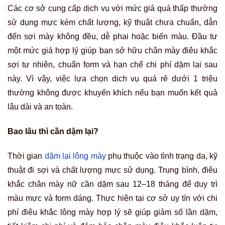
Các cơ sở cung cấp dịch vụ với mức giá quá thấp thường
sử dụng mực kém chất lượng, kỹ thuật chưa chuẩn, dẫn
đến sợi mày không đều, dễ phai hoặc biến màu. Đầu tư
một mức giá hợp lý giúp bạn sở hữu chân mày điêu khắc
sợi tự nhiên, chuẩn form và hạn chế chi phí dặm lại sau
này. Vì vậy, việc lựa chọn dịch vụ quá rẻ dưới 1 triệu
thường không được khuyến khích nếu bạn muốn kết quả
lâu dài và an toàn.
Bao lâu thì cần dặm lại?
Thời gian
dặm lại lông mày
phụ thuộc vào tình trạng da, kỹ
thuật đi sợi và chất lượng mực sử dụng. Trung bình, điêu
khắc chân mày nữ cần dặm sau 12–18 tháng để duy trì
màu mực và form dáng. Thực hiện tại cơ sở uy tín với chi
phí điêu khắc lông mày hợp lý sẽ giúp giảm số lần dặm,