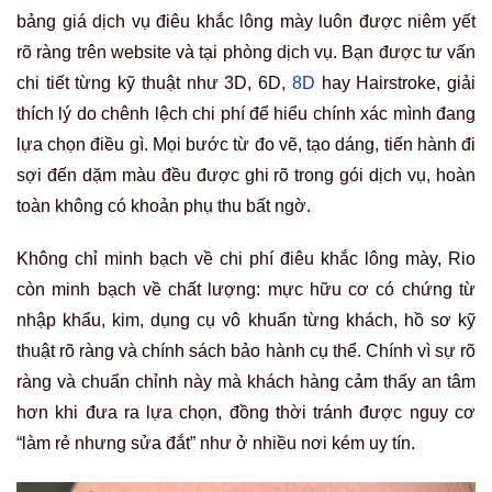
bảng giá dịch vụ điêu khắc lông mày luôn được niêm yết
rõ ràng trên website và tại phòng dịch vụ. Bạn được tư vấn
chi tiết từng kỹ thuật như 3D, 6D,
8D
hay Hairstroke, giải
thích lý do chênh lệch chi phí để hiểu chính xác mình đang
lựa chọn điều gì. Mọi bước từ đo vẽ, tạo dáng, tiến hành đi
sợi đến dặm màu đều được ghi rõ trong gói dịch vụ, hoàn
toàn không có khoản phụ thu bất ngờ.
Không chỉ minh bạch về chi phí điêu khắc lông mày, Rio
còn minh bạch về chất lượng: mực hữu cơ có chứng từ
nhập khẩu, kim, dụng cụ vô khuẩn từng khách, hồ sơ kỹ
thuật rõ ràng và chính sách bảo hành cụ thể. Chính vì sự rõ
ràng và chuẩn chỉnh này mà khách hàng cảm thấy an tâm
hơn khi đưa ra lựa chọn, đồng thời tránh được nguy cơ
“làm rẻ nhưng sửa đắt” như ở nhiều nơi kém uy tín.