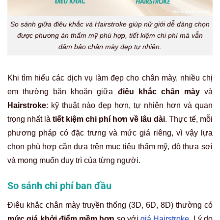
So sánh giữa điêu khắc và Hairstroke giúp nữ giới dễ dàng chọn
được phương án thẩm mỹ phù hợp, tiết kiệm chi phí mà vẫn
đảm bảo chân mày đẹp tự nhiên.
Khi tìm hiểu các dịch vụ làm đẹp cho chân mày, nhiều chị
em thường băn khoăn giữa
điêu khắc chân mày
và
Hairstroke
: kỹ thuật nào đẹp hơn, tự nhiên hơn và quan
trọng nhất là
tiết kiệm chi phí hơn về lâu dài
. Thực tế, mỗi
phương pháp có đặc trưng và mức giá riêng, vì vậy lựa
chọn phù hợp cần dựa trên mục tiêu thẩm mỹ, độ thưa sợi
và mong muốn duy trì của từng người.
So sánh chi phí ban đầu
Điêu khắc chân mày truyền thống (3D, 6D, 8D) thường có
mức giá khởi điểm mềm hơn
so với
giá Hairstroke
. Lý do