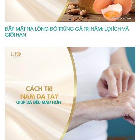
ĐẮP MẶT NẠ LÒNG ĐỎ TRỨNG GÀ TRỊ NÁM: LỢI ÍCH VÀ
GIỚI HẠN