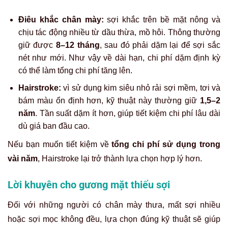
Điêu khắc chân mày:
sợi khắc trên bề mặt nông và
chịu tác động nhiều từ dầu thừa, mồ hôi. Thông thường
giữ được
8–12 tháng
, sau đó phải dặm lại để sợi sắc
nét như mới. Như vậy về dài hạn, chi phí dặm định kỳ
có thể làm tổng chi phí tăng lên.
Hairstroke:
vì sử dụng kim siêu nhỏ rải sợi mềm, tơi và
bám màu ổn định hơn, kỹ thuật này thường giữ
1,5–2
năm
. Tần suất dặm ít hơn, giúp tiết kiệm chi phí lâu dài
dù giá ban đầu cao.
Nếu bạn muốn tiết kiệm về
tổng chi phí sử dụng trong
vài năm
, Hairstroke lại trở thành lựa chọn hợp lý hơn.
Lời khuyên cho gương mặt thiếu sợi
Đối với những người có chân mày thưa, mất sợi nhiều
hoặc sợi mọc không đều, lựa chọn đúng kỹ thuật sẽ giúp