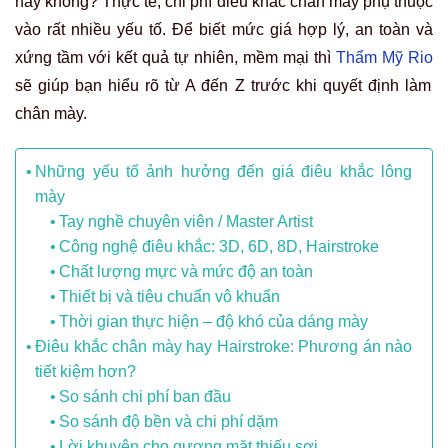
hay không? Thực tế, chi phí điêu khắc chân mày phụ thuộc
vào rất nhiều yếu tố. Để biết mức giá hợp lý, an toàn và
xứng tầm với kết quả tự nhiên, mềm mại thì
Thẩm Mỹ Rio
sẽ giúp bạn hiểu rõ từ A đến Z trước khi quyết định làm
chân mày.
Những yếu tố ảnh hưởng đến giá điêu khắc lông
mày
Tay nghề chuyên viên / Master Artist
Công nghệ điêu khắc: 3D, 6D, 8D, Hairstroke
Chất lượng mực và mức độ an toàn
Thiết bị và tiêu chuẩn vô khuẩn
Thời gian thực hiện – độ khó của dáng mày
Điêu khắc chân mày hay Hairstroke: Phương án nào
tiết kiệm hơn?
So sánh chi phí ban đầu
So sánh độ bền và chi phí dặm
Lời khuyên cho gương mặt thiếu sợi