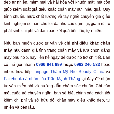
đẹp tự nhiên, mềm mại và hài hòa với khuôn mặt, mà còn
giúp kiểm soát giá điêu khắc chân mày nữ hiệu quả. Quy
trình chuẩn, mực chất lượng và tay nghề chuyên gia giàu
kinh nghiệm sẽ hạn chế tối đa nhu cầu dặm lại, giảm rủi ro
phát sinh chi phí và đảm bảo kết quả bền lâu, tự nhiên.
Nếu bạn muốn được tư vấn về
chi phí điêu khắc chân
mày nữ
, đánh giá tình trạng chân mày và lựa chọn dáng
mày phù hợp, hãy liên hệ ngay để được hỗ trợ chi tiết. Bạn
có thể gọi nhanh
0966 941 999
hoặc
0963 246 533
hoặc
inbox trực tiếp
fanpage Thẩm Mỹ Rio Beauty Clinic
và
Facebook cá nhân của Trần Mạnh Thắng
tại đây để nhận
tư vấn miễn phí và hướng dẫn chăm sóc chuẩn. Chỉ cần
một cuộc trò chuyện ngắn, bạn sẽ biết chính xác cách tiết
kiệm chi phí và sở hữu đôi chân mày điêu khắc đẹp, tự
nhiên và bền lâu.