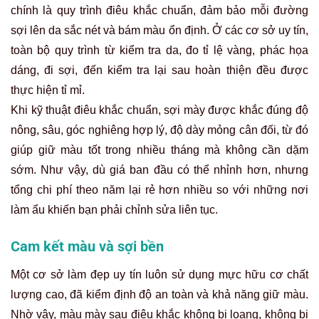
chính là quy trình điêu khắc chuẩn, đảm bảo mỗi đường
sợi lên da sắc nét và bám màu ổn định. Ở các cơ sở uy tín,
toàn bộ quy trình từ kiểm tra da, đo tỉ lệ vàng, phác họa
dáng, đi sợi, đến kiểm tra lại sau hoàn thiện đều được
thực hiện tỉ mỉ.
Khi kỹ thuật điêu khắc chuẩn, sợi mày được khắc đúng độ
nông, sâu, góc nghiêng hợp lý, độ dày mỏng cân đối, từ đó
giúp giữ màu tốt trong nhiều tháng mà không cần dặm
sớm. Như vậy, dù giá ban đầu có thể nhỉnh hơn, nhưng
tổng chi phí theo năm lại rẻ hơn nhiều so với những nơi
làm ẩu khiến bạn phải chỉnh sửa liên tục.
Cam kết màu và sợi bền
Một cơ sở làm đẹp uy tín luôn sử dụng mực hữu cơ chất
lượng cao, đã kiểm định độ an toàn và khả năng giữ màu.
Nhờ vậy, màu mày sau điêu khắc không bị loang, không bị