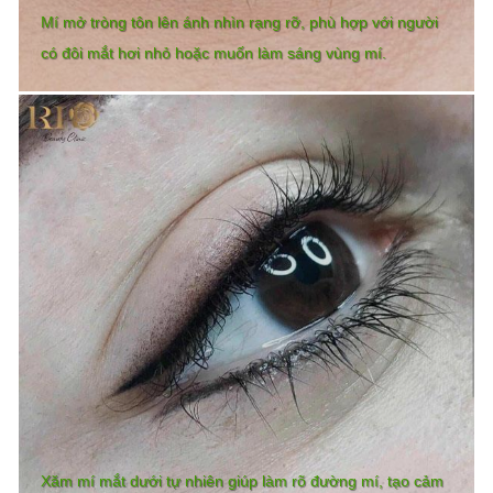
Mí mở tròng tôn lên ánh nhìn rạng rỡ, phù hợp với người
có đôi mắt hơi nhỏ hoặc muốn làm sáng vùng mí.
Xăm mí mắt dưới tự nhiên giúp làm rõ đường mí, tạo cảm