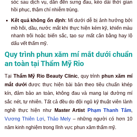
sóc sau dịch vụ, dẫn đến sưng đau, kéo dài thời gian
hồi phục, thậm chí nhiễm trùng.
Kết quả không ổn định
: Mí dưới dễ bị ảnh hưởng bởi
mồ hôi, dầu, nước mắt khi thực hiện kém kỹ, khiến màu
nhanh trôi hoặc biến sắc, tạo sự mất cân bằng hay lộ
dấu vết thẩm mỹ.
Quy trình phun xăm mí mắt dưới chuẩn
an toàn tại Thẩm Mỹ Rio
Tại
Thẩm Mỹ Rio Beauty Clinic
, quy trình
phun xăm mí
mắt dưới
được thực hiện bài bản theo tiêu chuẩn khép
kín, đảm bảo an toàn, không đau và mang lại đường mí
sắc nét, tự nhiên. Tất cả đều do đội ngũ kỹ thuật viên lành
nghề thực hiện như
Master Artist
Phạm Thanh Tâm
,
Vương Thiên Lợi
,
Thảo Mely
– những người có hơn 10
năm kinh nghiệm trong lĩnh vực phun xăm thẩm mỹ.