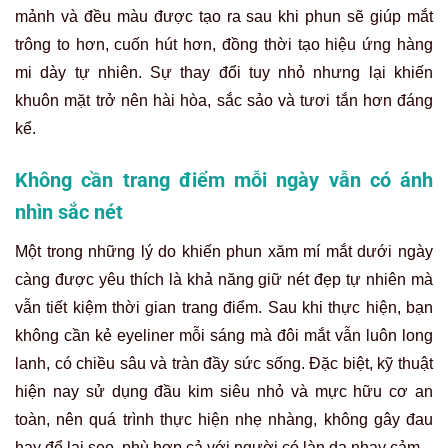
mảnh và đều màu được tạo ra sau khi phun sẽ giúp mắt
trông to hơn, cuốn hút hơn, đồng thời tạo hiệu ứng hàng
mi dày tự nhiên. Sự thay đổi tuy nhỏ nhưng lại khiến
khuôn mặt trở nên hài hòa, sắc sảo và tươi tắn hơn đáng
kể.
Không cần trang điểm mỗi ngày vẫn có ánh
nhìn sắc nét
Một trong những lý do khiến phun xăm mí mắt dưới ngày
càng được yêu thích là khả năng giữ nét đẹp tự nhiên mà
vẫn tiết kiệm thời gian trang điểm. Sau khi thực hiện, bạn
không cần kẻ eyeliner mỗi sáng mà đôi mắt vẫn luôn long
lanh, có chiều sâu và tràn đầy sức sống. Đặc biệt, kỹ thuật
hiện nay sử dụng đầu kim siêu nhỏ và mực hữu cơ an
toàn, nên quá trình thực hiện nhẹ nhàng, không gây đau
hay để lại sẹo, phù hợp cả với người có làn da nhạy cảm.