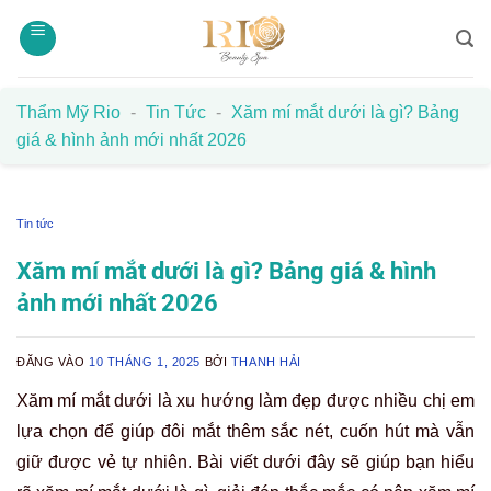
Bỏ
qua
nội
dung
Thẩm Mỹ Rio
-
Tin Tức
-
Xăm mí mắt dưới là gì? Bảng
giá & hình ảnh mới nhất 2026
Tin tức
Xăm mí mắt dưới là gì? Bảng giá & hình
ảnh mới nhất 2026
ĐĂNG VÀO
10 THÁNG 1, 2025
BỞI
THANH HẢI
Xăm mí mắt dưới là xu hướng làm đẹp được nhiều chị em
lựa chọn để giúp đôi mắt thêm sắc nét, cuốn hút mà vẫn
giữ được vẻ tự nhiên. Bài viết dưới đây sẽ giúp bạn hiểu