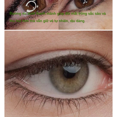
Đường mí dưới thanh mảnh giúp đôi mắt trông sắc sảo và
thu hút hơn mà vẫn giữ vẻ tự nhiên, dịu dàng.