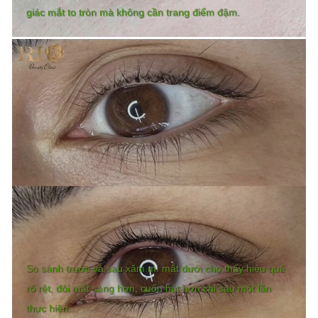
giác mắt to tròn mà không cần trang điểm đậm.
So sánh trước và sau xăm mí mắt dưới cho thấy hiệu quả
rõ rệt, đôi mắt sáng hơn, cuốn hút hơn chỉ sau một lần
thực hiện.