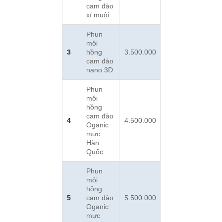
cam đào
xí muội
Phun
môi
3
hồng
3.500.000
cam đào
nano 3D
Phun
môi
hồng
cam đào
4
4.500.000
Oganic
mực
Hàn
Quốc
Phun
môi
hồng
5
cam đào
5.500.000
Oganic
mực