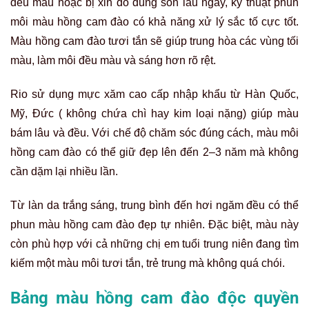
đều màu hoặc bị xỉn do dùng son lâu ngày, kỹ thuật phun
môi màu hồng cam đào có khả năng xử lý sắc tố cực tốt.
Màu hồng cam đào tươi tắn sẽ giúp trung hòa các vùng tối
màu, làm môi đều màu và sáng hơn rõ rệt.
Rio sử dụng mực xăm cao cấp nhập khẩu từ Hàn Quốc,
Mỹ, Đức ( không chứa chì hay kim loại nặng) giúp màu
bám lâu và đều. Với chế độ chăm sóc đúng cách, màu môi
hồng cam đào có thể giữ đẹp lên đến 2–3 năm mà không
cần dặm lại nhiều lần.
Từ làn da trắng sáng, trung bình đến hơi ngăm đều có thể
phun màu hồng cam đào đẹp tự nhiên. Đặc biệt, màu này
còn phù hợp với cả những chị em tuổi trung niên đang tìm
kiếm một màu môi tươi tắn, trẻ trung mà không quá chói.
Bảng màu hồng cam đào độc quyền