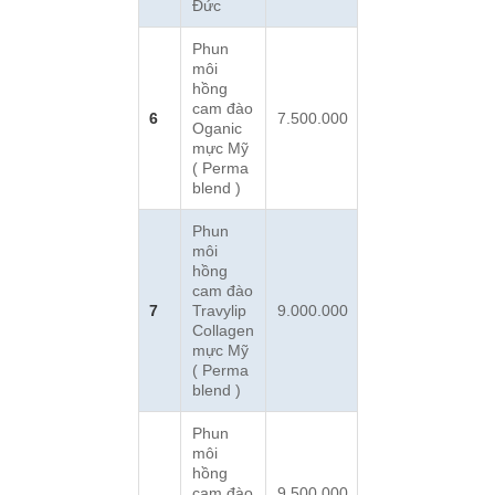
Đức
Phun
môi
hồng
cam đào
6
7.500.000
Oganic
mực Mỹ
( Perma
blend )
Phun
môi
hồng
cam đào
7
Travylip
9.000.000
Collagen
mực Mỹ
( Perma
blend )
Phun
môi
hồng
cam đào
9.500.000