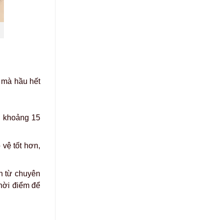
n mà hầu hết
g khoảng 15
 vệ tốt hơn,
n từ chuyên
hời điểm để