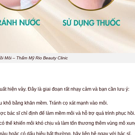
ồi Môi – Thẩm Mỹ Rio Beauty Clinic
uất hiện vảy. Đây là giai đoạn rất nhạy cảm và bạn cần lưu ý:
u khô bằng khăn mềm. Tránh cọ xát mạnh vào môi.
 bác sĩ chỉ định để làm mềm môi và hỗ trợ quá trình phục hồi
 có thể khiến môi khó chịu và làm tổn thương thêm vùng mô xu
àu hoặc có dấu hiệu bất thường, hãy liên hệ ngay với bác sĩ.