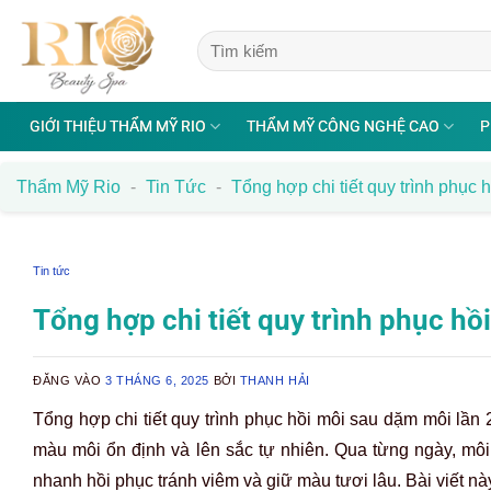
Bỏ
qua
nội
dung
GIỚI THIỆU THẨM MỸ RIO
THẨM MỸ CÔNG NGHỆ CAO
P
Thẩm Mỹ Rio
-
Tin Tức
-
Tổng hợp chi tiết quy trình phục 
Tin tức
Tổng hợp chi tiết quy trình phục hồ
ĐĂNG VÀO
3 THÁNG 6, 2025
BỞI
THANH HẢI
Tổng hợp chi tiết quy trình phục hồi môi sau dặm môi lần 
màu môi ổn định và lên sắc tự nhiên. Qua từng ngày, mô
nhanh hồi phục tránh viêm và giữ màu tươi lâu. Bài viết nà