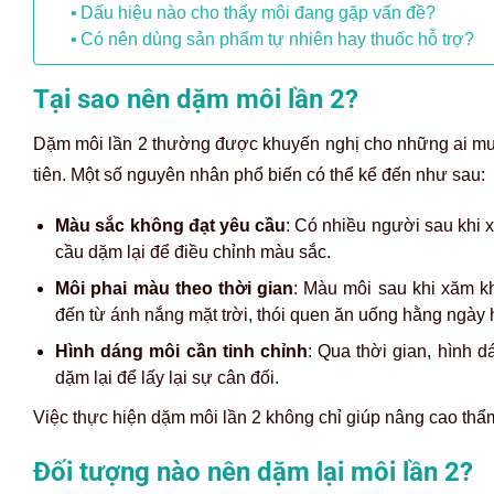
Dấu hiệu nào cho thấy môi đang gặp vấn đề?
Có nên dùng sản phẩm tự nhiên hay thuốc hỗ trợ?
Tại sao nên dặm môi lần 2?
Dặm môi lần 2 thường được khuyến nghị cho những ai muố
tiên. Một số nguyên nhân phổ biến có thể kể đến như sau:
Màu sắc không đạt yêu cầu
: Có nhiều người sau khi
cầu dặm lại để điều chỉnh màu sắc.
Môi phai màu theo thời gian
:
Màu môi sau khi xăm kh
đến từ ánh nắng mặt trời, thói quen ăn uống hằng ngày h
Hình dáng môi cần tinh chỉnh
: Qua thời gian, hình 
dặm lại để lấy lại sự cân đối.
Việc thực hiện dặm môi lần 2 không chỉ giúp nâng cao thẩ
Đối tượng nào nên dặm lại môi lần 2?