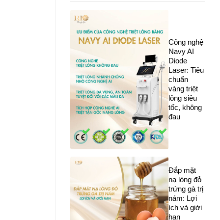
Công nghệ
Navy AI
Diode
Laser: Tiêu
chuẩn
vàng triệt
lông siêu
tốc, không
đau
Đắp mặt
nạ lòng đỏ
trứng gà trị
nám: Lợi
ích và giới
hạn