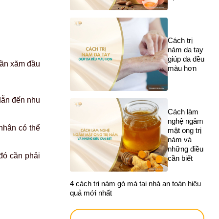
Cách trị
nám da tay
giúp da đều
lần xăm đầu
màu hơn
dẫn đến nhu
Cách làm
nghệ ngâm
nhân có thể
mật ong trị
nám và
những điều
 đó cần phải
cần biết
4 cách trị nám gò má tại nhà an toàn hiệu
quả mới nhất