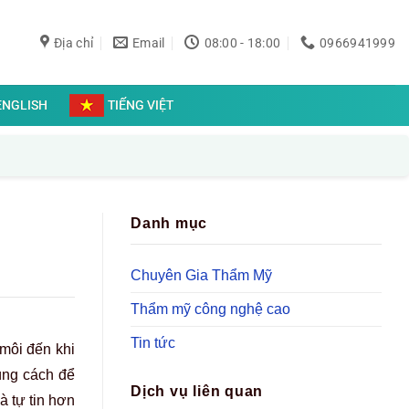
Địa chỉ
Email
08:00 - 18:00
0966941999
ENGLISH
TIẾNG VIỆT
Danh mục
Chuyên Gia Thẩm Mỹ
Thẩm mỹ công nghệ cao
Tin tức
 môi đến khi
úng cách để
Dịch vụ liên quan
à tự tin hơn