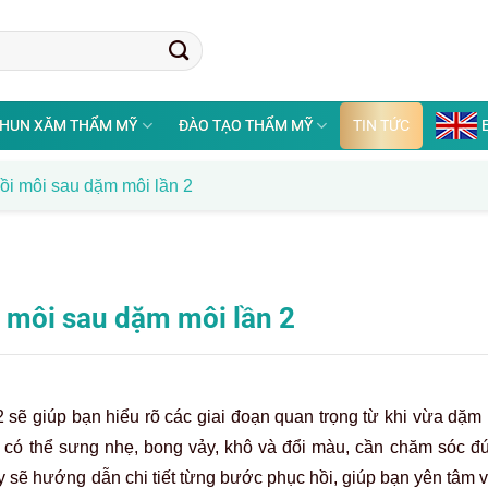
HUN XĂM THẨM MỸ
ĐÀO TẠO THẨM MỸ
TIN TỨC
hồi môi sau dặm môi lần 2
i môi sau dặm môi lần 2
2 sẽ giúp bạn hiểu rõ các giai đoạn quan trọng từ khi vừa dặm
i có thể sưng nhẹ, bong vảy, khô và đổi màu, cần chăm sóc đ
y sẽ hướng dẫn chi tiết từng bước phục hồi, giúp bạn yên tâm v