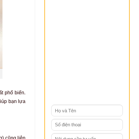
t phổ biến.
giúp bạn lựa
g) cũng liên