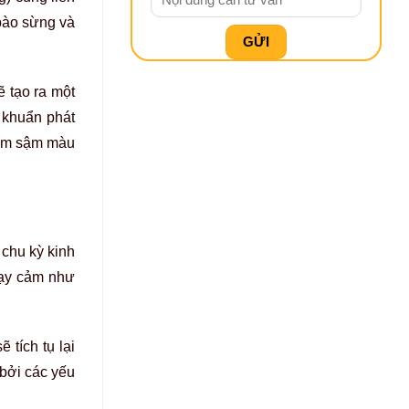
 bào sừng và
ẽ tạo ra một
 khuẩn phát
thâm sậm màu
 chu kỳ kinh
nhạy cảm như
 tích tụ lại
 bởi các yếu