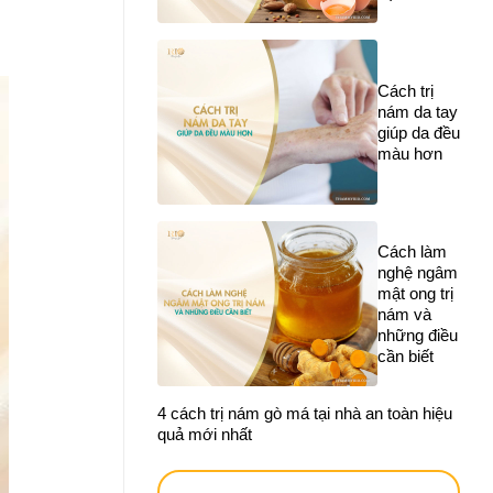
Cách trị
nám da tay
giúp da đều
màu hơn
Cách làm
nghệ ngâm
mật ong trị
nám và
những điều
cần biết
4 cách trị nám gò má tại nhà an toàn hiệu
quả mới nhất