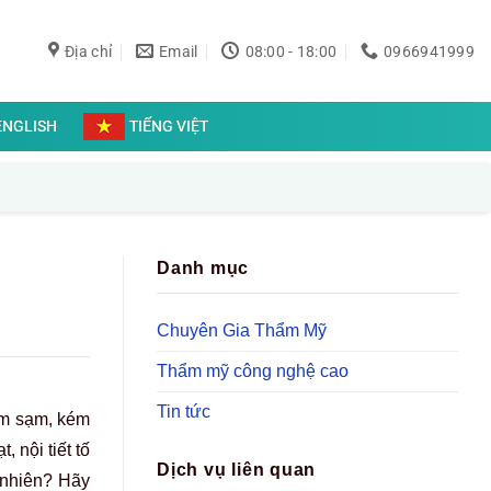
Địa chỉ
Email
08:00 - 18:00
0966941999
ENGLISH
TIẾNG VIỆT
Danh mục
Chuyên Gia Thẩm Mỹ
Thẩm mỹ công nghệ cao
Tin tức
âm sạm, kém
 nội tiết tố
Dịch vụ liên quan
 nhiên? Hãy