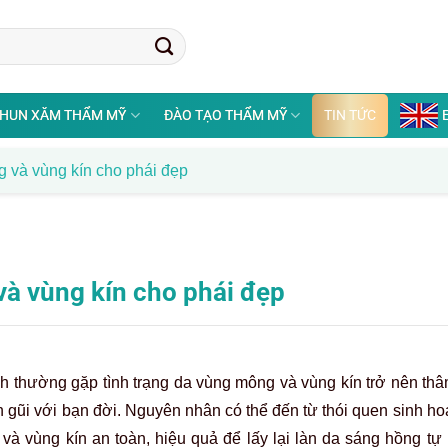
HUN XĂM THẨM MỸ
ĐÀO TẠO THẨM MỸ
TIN TỨC
g và vùng kín cho phái đẹp
và vùng kín cho phái đẹp
ành thường gặp tình trạng da vùng mông và vùng kín trở nên th
n gũi với bạn đời. Nguyên nhân có thể đến từ thói quen sinh hoạt,
 và vùng kín an toàn, hiệu quả để lấy lại làn da sáng hồng tự