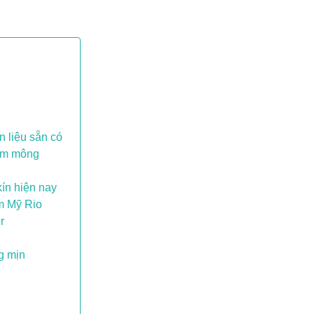
n liệu sẵn có
hâm mông
kín hiện nay
ẩm Mỹ Rio
r
g mịn