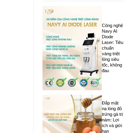
Công nghệ
Navy AI
Diode
Laser: Tiêu
chuẩn
vàng triệt
lông siêu
tốc, không
đau
Đắp mặt
nạ lòng đỏ
trứng gà trị
nám: Lợi
ích và giới
hạn