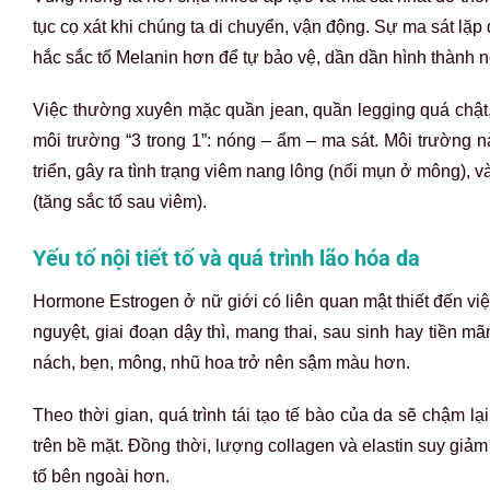
tục cọ xát khi chúng ta di chuyển, vận động. Sự ma sát lặp 
hắc sắc tố Melanin hơn để tự bảo vệ, dần dần hình thành
Việc thường xuyên mặc quần jean, quần legging quá chật, 
môi trường “3 trong 1”: nóng – ẩm – ma sát. Môi trường 
triển, gây ra tình trạng viêm nang lông (nổi mụn ở mông), 
(tăng sắc tố sau viêm).
Yếu tố nội tiết tố và quá trình lão hóa da
Hormone Estrogen ở nữ giới có liên quan mật thiết đến việc 
nguyệt, giai đoạn dậy thì, mang thai, sau sinh hay tiền m
nách, bẹn, mông, nhũ hoa trở nên sậm màu hơn.
Theo thời gian, quá trình tái tạo tế bào của da sẽ chậm lại
trên bề mặt. Đồng thời, lượng collagen và elastin suy giả
tố bên ngoài hơn.