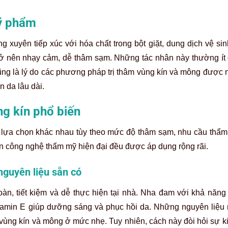
mỹ phẩm
g xuyên tiếp xúc với hóa chất trong bột giặt, dung dịch vệ s
rở nên nhạy cảm, dễ thâm sạm. Những tác nhân này thường ít
ũng là lý do các phương pháp trị thâm vùng kín và mông được 
 da lâu dài.
g kín phổ biến
ó lựa chọn khác nhau tùy theo mức độ thâm sạm, nhu cầu thẩm
ến công nghệ thẩm mỹ hiện đại đều được áp dụng rộng rãi.
nguyên liệu sẵn có
àn, tiết kiệm và dễ thực hiện tại nhà. Nha đam với khả năng 
tamin E giúp dưỡng sáng và phục hồi da. Những nguyên liệu
 vùng kín và mông ở mức nhẹ. Tuy nhiên, cách này đòi hỏi sự kiê