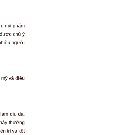
inh, mỹ phẩm
 được chú ý
nhiều người
 mỹ và điều
làm dịu da,
 này thường
n trì và kết