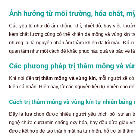
Ảnh hưởng từ môi trường, hóa chất, 
Các yếu tố như độ ẩm không khí, nhiệt độ, hay việc thườn
kém chất lượng cũng có thể khiến da mông và vùng kín t
nhưng lại là nguyên nhân âm thầm khiến da tối màu. Đó c
quan tâm như một cách để khắc phục hậu quả và bảo vệ làn
Các phương pháp trị thâm mông và vùn
Khi nói đến
trị thâm mông và vùng kín
, mỗi người sẽ c
kiện cá nhân. Hiện nay, từ các nguyên liệu tự nhiên cho đ
Cách trị thâm mông và vùng kín tự nhiên bằng 
Đây là lựa chọn được nhiều người yêu thích bởi sự an to
nghệ chứa curcumin chống oxy hóa, hay dầu dừa giàu vi
được kết hợp để tạo thành mặt nạ tự nhiên, hỗ trợ trị thâm