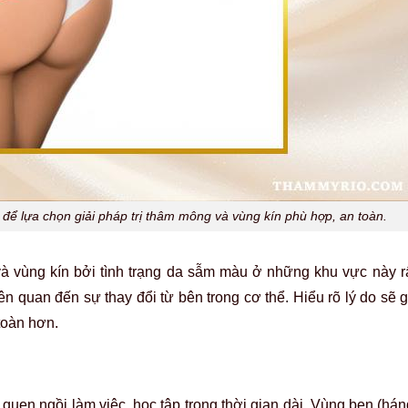
để lựa chọn giải pháp trị thâm mông và vùng kín phù hợp, an toàn.
à vùng kín bởi tình trạng da sẫm màu ở những khu vực này rấ
n quan đến sự thay đổi từ bên trong cơ thể. Hiểu rõ lý do sẽ 
toàn hơn.
quen ngồi làm việc, học tập trong thời gian dài. Vùng bẹn (hán