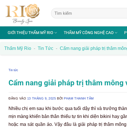
Bỏ
qua
nội
dung
GIỚI THIỆU THẨM MỸ RIO
THẨM MỸ CÔNG NGHỆ CAO
P
Thẩm Mỹ Rio
-
Tin Tức
-
Cẩm nang giải pháp trị thâm môn
Tin tức
Cẩm nang giải pháp trị thâm mông 
ĐĂNG VÀO
13 THÁNG 9, 2025
BỞI
PHẠM THANH TÂM
Nhiều chị em sau khi bước qua tuổi dậy thì và trưởng th
mịn màng khiến bản thân thiếu tự tin khi diện bikini hay gầ
hoặc ma sát quần áo. Vậy đâu là giải pháp trị thâm mông