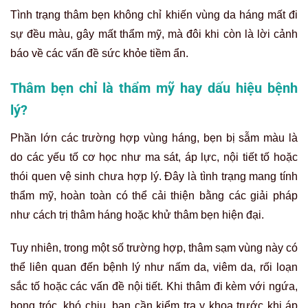
Tình trạng thâm bẹn không chỉ khiến vùng da háng mất đi
sự đều màu, gây mất thẩm mỹ, mà đôi khi còn là lời cảnh
báo về các vấn đề sức khỏe tiềm ẩn.
Thâm bẹn chỉ là thẩm mỹ hay dấu hiệu bệnh
lý?
Phần lớn các trường hợp vùng háng, bẹn bị sẫm màu là
do các yếu tố cơ học như ma sát, áp lực, nội tiết tố hoặc
thói quen vệ sinh chưa hợp lý. Đây là tình trạng mang tính
thẩm mỹ, hoàn toàn có thể cải thiện bằng các giải pháp
như cách trị thâm háng hoặc khử thâm bẹn hiện đại.
Tuy nhiên, trong một số trường hợp, thâm sạm vùng này có
thể liên quan đến bệnh lý như nấm da, viêm da, rối loạn
sắc tố hoặc các vấn đề nội tiết. Khi thâm đi kèm với ngứa,
bong tróc, khó chịu, bạn cần kiểm tra y khoa trước khi áp