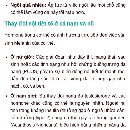
Ngồi quá nhiều:
Áp lực từ việc ngồi lâu một chỗ cũng
có thể làm vùng da này tối màu hơn.
Thay đổi nội tiết tố ở cả nam và nữ
Hormone trong cơ thể có ảnh hưởng trực tiếp đến việc sản
sinh Melanin của cơ thể.
Ở nữ giới:
Các giai đoạn như dậy thì, mang thai, sau
sinh hoặc các tình trạng như hội chứng buồng trứng đa
nang (PCOS) gây ra sự biến động nội tiết tố mạnh mẽ,
dẫn đến tăng sắc tố ở các vùng da có nếp gấp như
nách, cổ, và bẹn.
Ở nam giới:
Sự thay đổi nồng độ testosterone và các
hormone khác cũng có thể là nguyên nhân. Ngoài ra,
tình trạng kháng insulin (thường gặp ở người thừa cân,
tiểu đường type 2) cũng có thể gây ra chứng gai đen
(Acanthosis Nigricans), biểu hiện bằng những mảng da