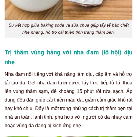
Sự kết hợp giữa baking soda và sữa chua giúp tẩy tế bào chết
nhẹ nhàng, hỗ trợ cải thiện tình trạng thâm bẹn.
Trị thâm vùng háng với nha đam (lô hội) dịu
nhẹ
Nha đam nổi tiếng với khả năng làm dịu, cấp ẩm và hỗ trợ
tái tạo da. Gel nha đam tươi được lấy trực tiếp từ lá, thoa
lên vùng thâm sạm, để khoảng 15 phút rồi rửa sạch. Áp
dụng đều đặn giúp cải thiện màu da, giảm cảm giác khô rát
hay khó chịu. Đây là một trong những cách trị thâm bẹn tại
nhà an toàn, lành tính, phù hợp với người có da nhạy cảm
hoặc vùng da đang bị kích ứng nhẹ.