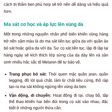
cách trị thâm bẹn phù hợp sẽ trở nên dễ dàng và hiệu quả
hơn.
Ma sát cơ học và áp lực lên vùng da
Một trong những nguyên nhân phổ biến khiến vùng háng
trở nên sậm màu là do ma sát liên tục giữa da với quần áo
bó sát hoặc giữa da với da. Sự cọ xát liên tục, lặp đi lặp lại
hàng ngày sẽ kích thích lớp sừng của da dày lên và sản
sinh nhiều hắc sắc tố Melanin để tự bảo vệ.
Trang phục bó sát:
Thói quen mặc quần jean, quần
legging, đồ lót quá chật, làm từ chất liệu cứng, thô ráp
tạo ra ma sát không ngừng lên vùng da bẹn.
Vận động, di chuyển:
Hoạt động đi lại, chạy bộ, tập
thể thao khiến hai bên đùi trong cọ xát vào nhau, đặc
biệt ở những người thừa cân.