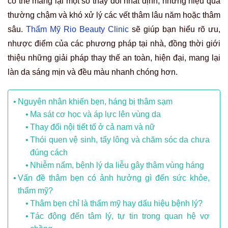
có thể mang lại một số thay đổi nhất định, nhưng hiệu quả
thường chậm và khó xử lý các vết thâm lâu năm hoặc thâm
sâu.
Thẩm Mỹ Rio Beauty Clinic
sẽ giúp bạn hiểu rõ ưu,
nhược điểm của các phương pháp tại nhà, đồng thời giới
thiệu những giải pháp thay thế an toàn, hiện đại, mang lại
làn da sáng mịn và đều màu nhanh chóng hơn.
Nguyên nhân khiến bẹn, háng bị thâm sạm
Ma sát cơ học và áp lực lên vùng da
Thay đổi nội tiết tố ở cả nam và nữ
Thói quen vệ sinh, tẩy lông và chăm sóc da chưa
đúng cách
Nhiễm nấm, bệnh lý da liễu gây thâm vùng háng
Vấn đề thâm bẹn có ảnh hưởng gì đến sức khỏe,
thẩm mỹ?
Thâm bẹn chỉ là thẩm mỹ hay dấu hiệu bệnh lý?
Tác động đến tâm lý, tự tin trong quan hệ vợ