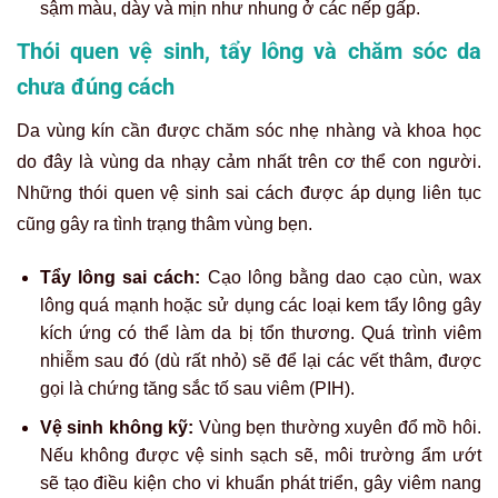
sậm màu, dày và mịn như nhung ở các nếp gấp.
Thói quen vệ sinh, tẩy lông và chăm sóc da
chưa đúng cách
Da vùng kín cần được chăm sóc nhẹ nhàng và khoa học
do đây là vùng da nhạy cảm nhất trên cơ thể con người.
Những thói quen vệ sinh sai cách được áp dụng liên tục
cũng gây ra tình trạng thâm vùng bẹn.
Tẩy lông sai cách:
Cạo lông bằng dao cạo cùn, wax
lông quá mạnh hoặc sử dụng các loại kem tẩy lông gây
kích ứng có thể làm da bị tổn thương. Quá trình viêm
nhiễm sau đó (dù rất nhỏ) sẽ để lại các vết thâm, được
gọi là chứng tăng sắc tố sau viêm (PIH).
Vệ sinh không kỹ:
Vùng bẹn thường xuyên đổ mồ hôi.
Nếu không được vệ sinh sạch sẽ, môi trường ẩm ướt
sẽ tạo điều kiện cho vi khuẩn phát triển, gây viêm nang