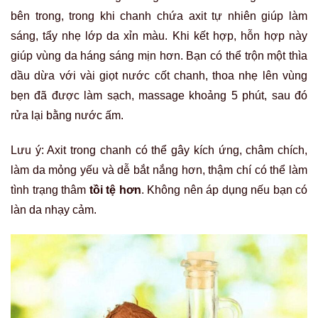
bên trong, trong khi chanh chứa axit tự nhiên giúp làm
sáng, tẩy nhẹ lớp da xỉn màu. Khi kết hợp, hỗn hợp này
giúp vùng da háng sáng mịn hơn. Bạn có thể trộn một thìa
dầu dừa với vài giọt nước cốt chanh, thoa nhẹ lên vùng
bẹn đã được làm sạch, massage khoảng 5 phút, sau đó
rửa lại bằng nước ấm.
Lưu ý: Axit trong chanh có thể gây kích ứng, châm chích,
làm da mỏng yếu và dễ bắt nắng hơn, thậm chí có thể làm
tình trạng thâm
tồi tệ hơn
. Không nên áp dụng nếu bạn có
làn da nhạy cảm.