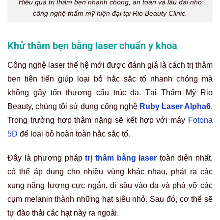
Hiệu quả trị thâm bẹn nhanh chóng, an toàn và lâu dài nhờ
công nghệ thẩm mỹ hiện đại tại Rio Beauty Clinic.
Khử thâm bẹn bằng laser chuẩn y khoa
Công nghệ laser thế hệ mới được đánh giá là cách trị thâm
bẹn tiên tiến giúp loại bỏ hắc sắc tố nhanh chóng mà
không gây tổn thương cấu trúc da. Tại Thẩm Mỹ Rio
Beauty, chúng tôi sử dụng công nghệ
Ruby Laser Alpha6
.
Trong trường hợp thâm nặng sẽ kết hợp với máy
Fotona
5D
để loại bỏ hoàn toàn hắc sắc tố.
Đây là phương pháp
trị thâm bằng laser
toàn diện nhất,
có thể áp dụng cho nhiều vùng khác nhau, phát ra các
xung năng lượng cực ngắn, đi sâu vào da và phá vỡ các
cụm melanin thành những hạt siêu nhỏ. Sau đó, cơ thể sẽ
tự đào thải các hạt này ra ngoài.