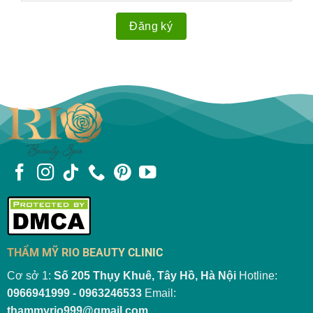
THẨM MỸ RIO BEAUTY CLINIC
Cơ sở 1:
Số 205 Thụy Khuê, Tây Hồ, Hà Nội
Hotline:
0966941999 - 0963246533
Email:
thammyrio999@gmail.com