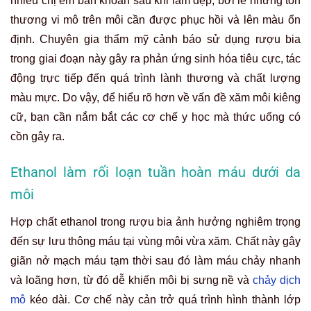
nhiều chị em băn khoăn sau khi làm đẹp, bởi lẽ những tổn
thương vi mô trên môi cần được phục hồi và lên màu ổn
định. Chuyên gia thẩm mỹ cảnh báo sử dụng rượu bia
trong giai đoạn này gây ra phản ứng sinh hóa tiêu cực, tác
động trực tiếp đến quá trình lành thương và chất lượng
màu mực. Do vậy, để hiểu rõ hơn về vấn đề xăm môi kiêng
cữ, bạn cần nắm bắt các cơ chế y học mà thức uống có
cồn gây ra.
Ethanol làm rối loạn tuần hoàn máu dưới da
môi
Hợp chất ethanol trong rượu bia ảnh hưởng nghiêm trọng
đến sự lưu thông máu tại vùng môi vừa xăm. Chất này gây
giãn nở mạch máu tạm thời sau đó làm máu chảy nhanh
và loãng hơn, từ đó dễ khiến môi bị sưng nề và
chảy dịch
mô
kéo dài. Cơ chế này cản trở quá trình hình thành lớp