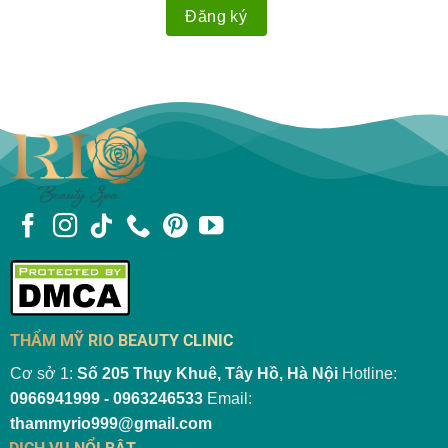
THẨM MỸ RIO BEAUTY CLINIC
Cơ sở 1:
Số 205 Thụy Khuê, Tây Hồ, Hà Nội
Hotline:
0966941999 - 0963246533
Email:
thammyrio999@gmail.com