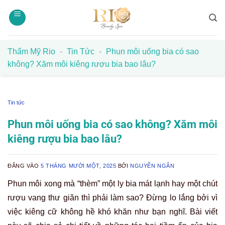
Bỏ
qua
nội
dung
Thẩm Mỹ Rio
-
Tin Tức
-
Phun môi uống bia có sao
không? Xăm môi kiêng rượu bia bao lâu?
Tin tức
Phun môi uống bia có sao không? Xăm môi
kiêng rượu bia bao lâu?
ĐĂNG VÀO
5 THÁNG MƯỜI MỘT, 2025
BỞI
NGUYỄN NGÂN
Phun môi xong mà “thèm” một ly bia mát lạnh hay một chút
rượu vang thư giãn thì phải làm sao? Đừng lo lắng bởi vì
việc kiêng cữ không hề khó khăn như bạn nghĩ. Bài viết