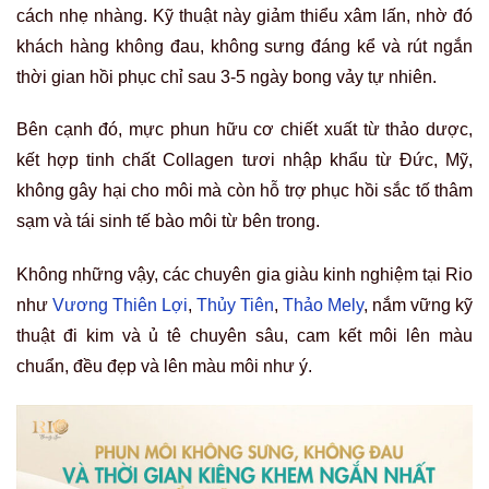
cách nhẹ nhàng. Kỹ thuật này giảm thiểu xâm lấn, nhờ đó
khách hàng không đau, không sưng đáng kể và rút ngắn
thời gian hồi phục chỉ sau 3-5 ngày bong vảy tự nhiên.
Bên cạnh đó, mực phun hữu cơ chiết xuất từ thảo dược,
kết hợp tinh chất Collagen tươi nhập khẩu từ Đức, Mỹ,
không gây hại cho môi mà còn hỗ trợ phục hồi sắc tố thâm
sạm và tái sinh tế bào môi từ bên trong.
Không những vậy, các chuyên gia giàu kinh nghiệm tại Rio
như
Vương Thiên Lợi
,
Thủy Tiên
,
Thảo Mely
, nắm vững kỹ
thuật đi kim và ủ tê chuyên sâu, cam kết môi lên màu
chuẩn, đều đẹp và lên màu môi như ý.