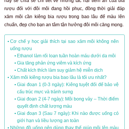
này sẽ chia sẻ chi tiết về những tác hại tiềm ẩn của bia
rượu đối với đôi môi đang hồi phục, đồng thời giải đáp
xăm môi cần kiêng bia rượu trong bao lâu để màu lên
chuẩn, đẹp cho bạn an tâm tận hưởng đôi môi căng mọng.
Cơ chế y học giải thích tại sao xăm môi không nên
uống rượu
Ethanol làm rối loạn tuần hoàn máu dưới da môi
Gia tăng phản ứng viêm và kích ứng
Chất kích thích làm suy giảm hệ miễn dịch
Xăm môi kiêng rượu bia bao lâu là tối ưu nhất?
Giai đoạn 1 (0-3 ngày): Kiêng tuyệt đối để bảo vệ
cấu trúc mực và tránh sưng
Giai đoạn 2 (4-7 ngày): Môi bong vảy – Thời điểm
quyết định chất lượng màu
Giai đoạn 3 (Sau 7 ngày): Khi nào được uống có
giới hạn và liều lượng an toàn
Những đồ uống nên dùng thay thế giúp môi lên màu