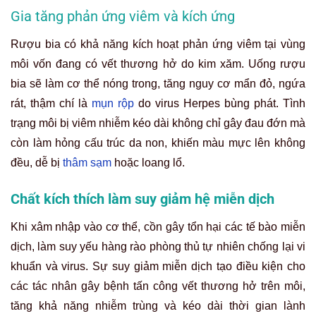
Gia tăng phản ứng viêm và kích ứng
Rượu bia có khả năng kích hoạt phản ứng viêm tại vùng
môi vốn đang có vết thương hở do kim xăm. Uống rượu
bia sẽ làm cơ thể nóng trong, tăng nguy cơ mẩn đỏ, ngứa
rát, thậm chí là
mụn rộp
do virus Herpes bùng phát. Tình
trạng môi bị viêm nhiễm kéo dài không chỉ gây đau đớn mà
còn làm hỏng cấu trúc da non, khiến màu mực lên không
đều, dễ bị
thâm sạm
hoặc loang lổ.
Chất kích thích làm suy giảm hệ miễn dịch
Khi xâm nhập vào cơ thể, cồn gây tổn hại các tế bào miễn
dịch, làm suy yếu hàng rào phòng thủ tự nhiên chống lại vi
khuẩn và virus. Sự suy giảm miễn dịch tạo điều kiện cho
các tác nhân gây bệnh tấn công vết thương hở trên môi,
tăng khả năng nhiễm trùng và kéo dài thời gian lành