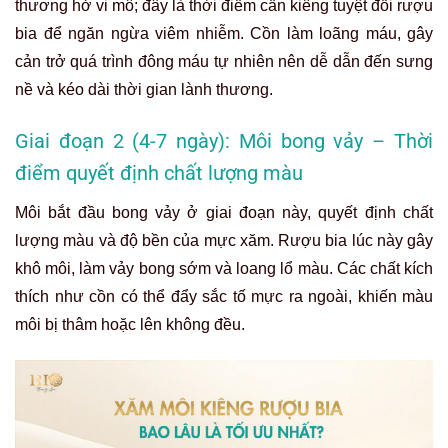
thương hở vi mô; đây là thời điểm cần kiêng tuyệt đối rượu
bia để ngăn ngừa viêm nhiễm. Cồn làm loãng máu, gây
cản trở quá trình đông máu tự nhiên nên dễ dẫn đến sưng
nề và kéo dài thời gian lành thương.
Giai đoạn 2 (4-7 ngày): Môi bong vảy – Thời
điểm quyết định chất lượng màu
Môi bắt đầu bong vảy ở giai đoạn này, quyết định chất
lượng màu và độ bền của mực xăm. Rượu bia lúc này gây
khô môi, làm vảy bong sớm và loang lổ màu. Các chất kích
thích như cồn có thể đẩy sắc tố mực ra ngoài, khiến màu
môi bị thâm hoặc lên không đều.