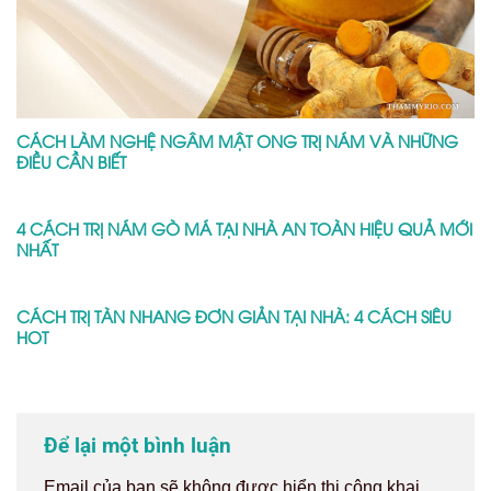
CÁCH LÀM NGHỆ NGÂM MẬT ONG TRỊ NÁM VÀ NHỮNG
ĐIỀU CẦN BIẾT
4 CÁCH TRỊ NÁM GÒ MÁ TẠI NHÀ AN TOÀN HIỆU QUẢ MỚI
NHẤT
CÁCH TRỊ TÀN NHANG ĐƠN GIẢN TẠI NHÀ: 4 CÁCH SIÊU
HOT
Để lại một bình luận
Email của bạn sẽ không được hiển thị công khai.