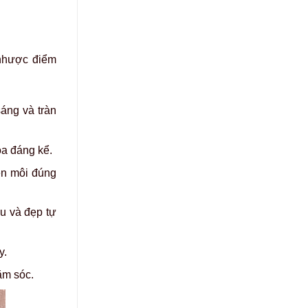
 nhược điểm
áng và tràn
óa đáng kể.
ền môi đúng
u và đẹp tự
y.
ăm sóc.