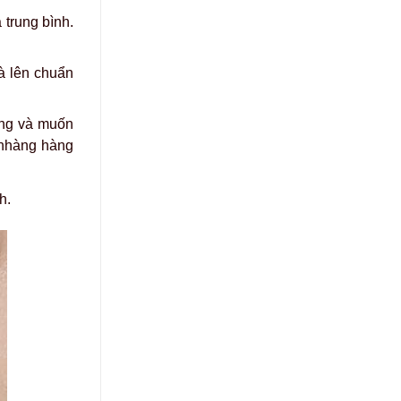
 trung bình.
à lên chuẩn
ung và muốn
 nhàng hàng
h.