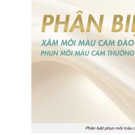
Phân biệt phun môi màu 