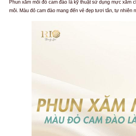
Phun xăm môi đỏ cam đào là kỹ thuật sử dụng mực xăm chu
môi. Màu đỏ cam đào mang đến vẻ đẹp tươi tắn, tự nhiên 