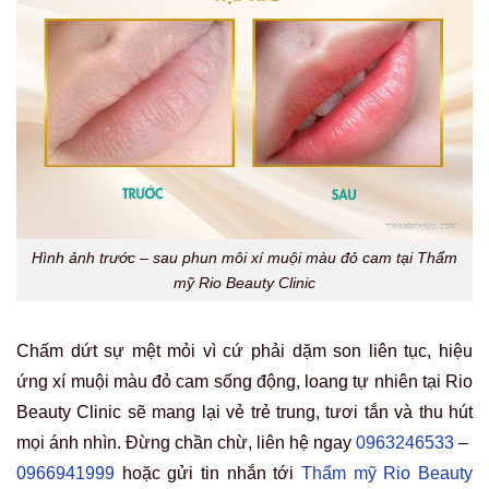
Hình ảnh trước – sau phun môi xí muội màu đỏ cam tại Thẩm
mỹ Rio Beauty Clinic
Chấm dứt sự mệt mỏi vì cứ phải dặm son liên tục, hiệu
ứng xí muội màu đỏ cam sống động, loang tự nhiên tại Rio
Beauty Clinic sẽ mang lại vẻ trẻ trung, tươi tắn và thu hút
mọi ánh nhìn. Đừng chần chừ, liên hệ ngay
0963246533
–
0966941999
hoặc gửi tin nhắn tới
Thẩm mỹ Rio Beauty