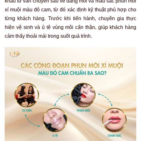
khâu tư vấn chuyên sâu về dáng môi và màu sắc phun môi
xí muội màu đỏ cam, từ đó xác định kỹ thuật phù hợp cho
từng khách hàng. Trước khi tiến hành, chuyên gia thực
hiện vệ sinh và ủ tê vùng môi cẩn thận, giúp khách hàng
cảm thấy thoải mái trong suốt quá trình.