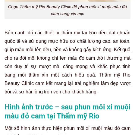
Chọn Thẩm mỹ Rio Beauty Clinic để phun môi xí muội màu đỏ
cam sang xịn mịn
Bên cạnh đó các thiết bị thẩm mỹ tại Rio đều đạt chuẩn
quốc tế và sử dụng mực hữu cơ chất lượng cao, an toàn,
giúp màu môi lên đều, bền và không gây kích ứng. Kết quả
cho ra đôi môi không chỉ lên màu đỏ cam thời thượng mà
còn duy trì sự mượt mà, căng mọng và khắc phục tình
trạng môi thâm xỉn một cách hiệu quả. Thẩm mỹ Rio
Beauty Clinic cam kết mang lại trải nghiệm làm đẹp vượt
trội và sự hài lòng trọn vẹn cho khách hàng.
Hình ảnh trước – sau phun môi xí muội
màu đỏ cam tại Thẩm mỹ Rio
Một số hình ảnh thực hiện phun môi xí muội màu đỏ cam