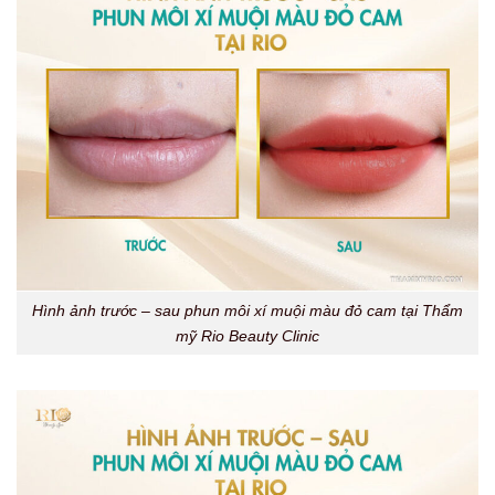
Hình ảnh trước – sau phun môi xí muội màu đỏ cam tại Thẩm
mỹ Rio Beauty Clinic