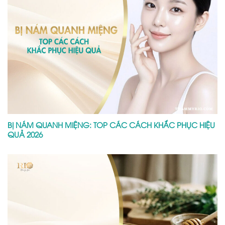
BỊ NÁM QUANH MIỆNG: TOP CÁC CÁCH KHẮC PHỤC HIỆU
QUẢ 2026