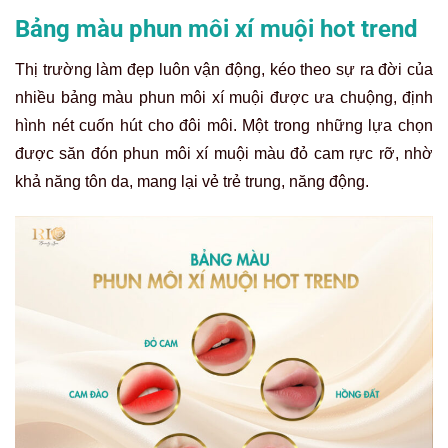
Bảng màu phun môi xí muội hot trend
Thị trường làm đẹp luôn vận động, kéo theo sự ra đời của
nhiều bảng màu phun môi xí muội được ưa chuộng, định
hình nét cuốn hút cho đôi môi. Một trong những lựa chọn
được săn đón phun môi xí muội màu đỏ cam rực rỡ, nhờ
khả năng tôn da, mang lại vẻ trẻ trung, năng động.