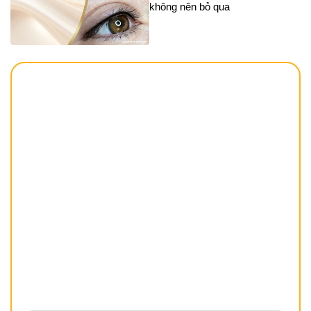
không nên bỏ qua