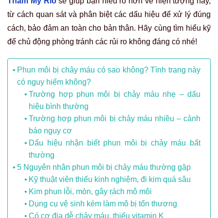
Thẩm Mỹ Rio
sẽ giúp bạn hiểu rõ hơn về hiện tượng này,
từ
cách quan sát và phân biệt các dấu hiệu để xử lý đúng
cách, bảo đảm an toàn cho bản thân.
Hãy cùng tìm hiểu kỹ
để chủ động phòng tránh các rủi ro không đáng có nhé!
Phun môi bị chảy máu có sao không? Tình trạng này
có nguy hiểm không?
Trường hợp phun môi bị chảy máu nhẹ – dấu
hiệu bình thường
Trường hợp phun môi bị chảy máu nhiều – cảnh
báo nguy cơ
Dấu hiệu nhận biết phun môi bị chảy máu bất
thường
5 Nguyên nhân phun môi bị chảy máu thường gặp
Kỹ thuật viên thiếu kinh nghiệm, đi kim quá sâu
Kim phun lỗi, mòn, gây rách mô môi
Dụng cụ vệ sinh kém làm mô bị tổn thương
Có cơ địa dễ chảy máu, thiếu vitamin K