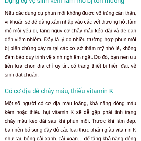
Dụng cụ vệ sinh kém làm mô bị tổn thương
Nếu các dụng cụ phun môi không được vô trùng cẩn thận,
vi khuẩn sẽ dễ dàng xâm nhập vào các vết thương hở, làm
mô môi yếu đi, tăng nguy cơ chảy máu kéo dài và dễ dẫn
đến viêm nhiễm. Đây là lý do nhiều trường hợp phun môi
bị biến chứng xảy ra tại các cơ sở thẩm mỹ nhỏ lẻ, không
đảm bảo quy trình vệ sinh nghiêm ngặt. Do đó, bạn nên ưu
tiên lựa chọn địa chỉ uy tín, có trang thiết bị hiện đại, vệ
sinh đạt chuẩn.
Có cơ địa dễ chảy máu, thiếu vitamin K
Một số người có cơ địa máu loãng, khả năng đông máu
kém hoặc thiếu hụt vitamin K sẽ dễ gặp phải tình trạng
chảy máu kéo dài sau khi phun môi. Trước khi làm đẹp,
bạn nên bổ sung đầy đủ các loại thực phẩm giàu vitamin K
như rau bông cải xanh, cải xoăn… để tăng khả năng đông