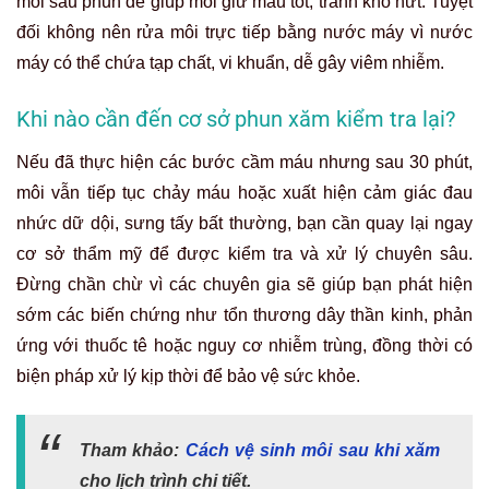
môi sau phun để giúp môi giữ màu tốt, tránh khô nứt. Tuyệt
đối không nên rửa môi trực tiếp bằng nước máy vì nước
máy có thể chứa tạp chất, vi khuẩn, dễ gây viêm nhiễm.
Khi nào cần đến cơ sở phun xăm kiểm tra lại?
Nếu đã thực hiện các bước cầm máu nhưng sau 30 phút,
môi vẫn tiếp tục chảy máu hoặc xuất hiện cảm giác đau
nhức dữ dội, sưng tấy bất thường, bạn cần quay lại ngay
cơ sở thẩm mỹ để được kiểm tra và xử lý chuyên sâu.
Đừng chần chừ vì các chuyên gia sẽ giúp bạn phát hiện
sớm các biến chứng như tổn thương dây thần kinh, phản
ứng với thuốc tê hoặc nguy cơ nhiễm trùng, đồng thời có
biện pháp xử lý kịp thời để bảo vệ sức khỏe.
Tham khảo:
Cách vệ sinh môi sau khi xăm
cho lịch trình chi tiết.