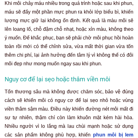
Khi môi chảy máu nhiều trong quá trình hoặc sau khi phun,
máu sẽ đẩy một phần mực phun ra khỏi lớp biểu bì, khiến
lượng mực giữ lại không ổn định. Kết quả là màu môi sẽ
lên loang lổ, chỗ đậm chỗ nhạt, hoặc xỉn màu, không theo
ý muốn. Để khắc phục, bạn sẽ phải chờ môi phục hồi hoàn
toàn rồi mới có thể chỉnh sửa, vừa mất thời gian vừa tốn
thêm chi phí, lại ảnh hưởng đến tâm lý vì không thể có đôi
môi đẹp như mong muốn ngay sau khi phun.
Nguy cơ để lại sẹo hoặc thâm viền môi
Tổn thương sâu mà không được chăm sóc, bảo vệ đúng
cách sẽ khiến môi có nguy cơ để lại sẹo nhỏ hoặc vùng
viền thâm sậm màu. Điều này khiến đường nét môi mất đi
sự tự nhiên, thậm chí còn làm khuôn mặt kém hài hòa.
Nhiều người vì lo lắng mà lau chùi mạnh hoặc sử dụng
các sản phẩm không phù hợp, khiến
phun môi bị lem