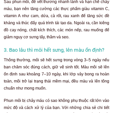
Sau phun môi, để vết thương nhanh lành và hạn chế chảy
máu, bạn nên tăng cường các thực phẩm giàu vitamin C,
vitamin A như cam, dứa, cà rốt, rau xanh để tăng sức đề
kháng và thúc đẩy quá trình tái tạo da. Ngoài ra, cần kiêng
đồ cay nóng, chất kích thích, các món nếp, rau muống để
giảm nguy cơ sưng tấy, thâm và sẹo.
3. Bao lâu thì môi hết sưng, lên màu ổn định?
Thông thường, môi sẽ hết sưng trong vòng 3–5 ngày nếu
bạn chăm sóc đúng cách, giữ vệ sinh tốt. Màu môi sẽ lên
ổn định sau khoảng 7–10 ngày, khi lớp vảy bong ra hoàn
toàn, môi trở lại trạng thái mềm mại, đều màu và lên tông
chuẩn như mong muốn.
Phun môi bị chảy máu có sao không
phụ thuộc rất lớn vào
mức độ và cách xử lý của bạn. Với những chia sẻ chi tiết