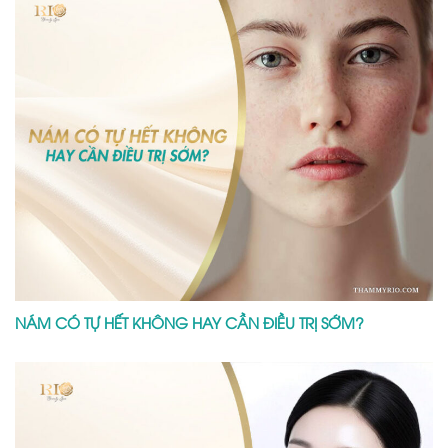
NÁM CÓ TỰ HẾT KHÔNG HAY CẦN ĐIỀU TRỊ SỚM?