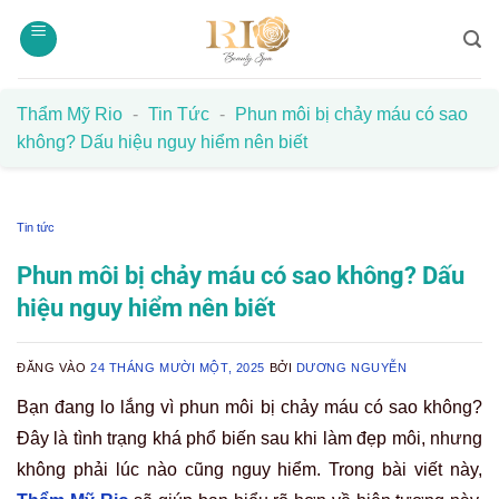
Bỏ
qua
nội
dung
Thẩm Mỹ Rio
-
Tin Tức
-
Phun môi bị chảy máu có sao
không? Dấu hiệu nguy hiểm nên biết
Tin tức
Phun môi bị chảy máu có sao không? Dấu
hiệu nguy hiểm nên biết
ĐĂNG VÀO
24 THÁNG MƯỜI MỘT, 2025
BỞI
DƯƠNG NGUYỄN
Bạn đang lo lắng vì phun môi bị chảy máu có sao không?
Đây là tình trạng khá phổ biến sau khi làm đẹp môi, nhưng
không phải lúc nào cũng nguy hiểm. Trong bài viết này,