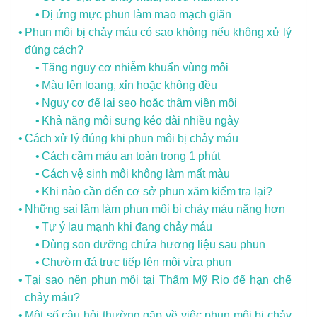
Dị ứng mực phun làm mao mạch giãn
Phun môi bị chảy máu có sao không nếu không xử lý
đúng cách?
Tăng nguy cơ nhiễm khuẩn vùng môi
Màu lên loang, xỉn hoặc không đều
Nguy cơ để lại sẹo hoặc thâm viền môi
Khả năng môi sưng kéo dài nhiều ngày
Cách xử lý đúng khi phun môi bị chảy máu
Cách cầm máu an toàn trong 1 phút
Cách vệ sinh môi không làm mất màu
Khi nào cần đến cơ sở phun xăm kiểm tra lại?
Những sai lầm làm phun môi bị chảy máu nặng hơn
Tự ý lau mạnh khi đang chảy máu
Dùng son dưỡng chứa hương liệu sau phun
Chườm đá trực tiếp lên môi vừa phun
Tại sao nên phun môi tại Thẩm Mỹ Rio để hạn chế
chảy máu?
Một số câu hỏi thường gặp về việc phun môi bị chảy