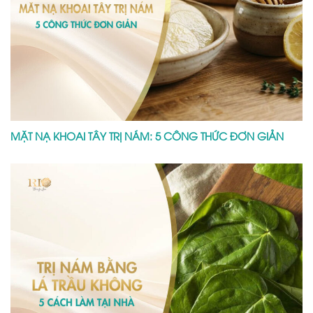
MẶT NẠ KHOAI TÂY TRỊ NÁM: 5 CÔNG THỨC ĐƠN GIẢN