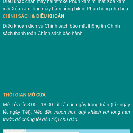
Điêu khắc chân mày hairstroke
Phun xăm mí mắt
Xóa xăm
môi
Xóa xăm lông mày
Làm hồng bikini
Phun hồng nhũ hoa
CHÍNH SÁCH & ĐIỀU KHOẢN
Điều khoản dịch vụ
Chính sách bảo mật thông tin
Chính
sách thanh toán
Chính sách bảo hành
THỜI GIAN MỞ CỬA
Mở cửa từ 8:00 - 18:00 tất cả các ngày trong tuần (trừ ngày
lễ, ngày Tết).
Nếu đến muộn hơn quý khách vui lòng hẹn
trước để chúng tôi đón tiếp chu đáo.