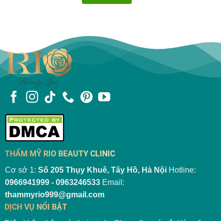
THẨM MỸ RIO BEAUTY CLINIC
Cơ sở 1:
Số 205 Thụy Khuê, Tây Hồ, Hà Nội
Hotline:
0966941999 - 0963246533
Email:
thammyrio999@gmail.com
DỊCH VỤ NỔI BẬT