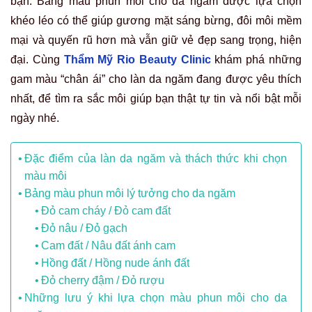
bạn. Bảng màu phun môi cho da ngăm được lựa chọn
khéo léo có thể giúp gương mặt sáng bừng, đôi môi mềm
mại và quyến rũ hơn mà vẫn giữ vẻ đẹp sang trọng, hiện
đại. Cùng
Thẩm Mỹ Rio Beauty Clinic
khám phá những
gam màu “chân ái” cho làn da ngăm đang được yêu thích
nhất, để tìm ra sắc môi giúp bạn thật tự tin và nổi bật mỗi
ngày nhé.
Đặc điểm của làn da ngăm và thách thức khi chọn
màu môi
Bảng màu phun môi lý tưởng cho da ngăm
Đỏ cam cháy / Đỏ cam đất
Đỏ nâu / Đỏ gạch
Cam đất / Nâu đất ánh cam
Hồng đất / Hồng nude ánh đất
Đỏ cherry đậm / Đỏ rượu
Những lưu ý khi lựa chọn màu phun môi cho da