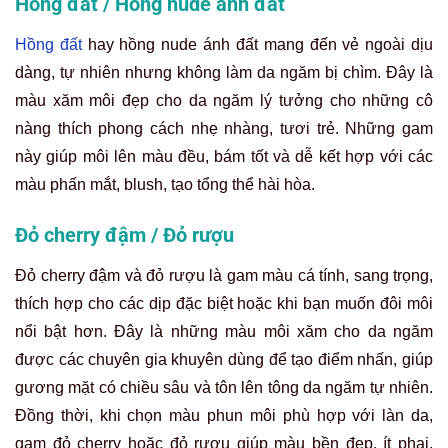
Hồng đất / Hồng nude ánh đất
Hồng đất
hay hồng nude ánh đất mang đến vẻ ngoài dịu
dàng, tự nhiên nhưng không làm da ngăm bị chìm. Đây là
màu xăm môi đẹp cho da ngăm lý tưởng cho những cô
nàng thích phong cách nhẹ nhàng, tươi trẻ. Những gam
này giúp môi lên màu đều, bám tốt và dễ kết hợp với các
màu phấn mắt, blush, tạo tổng thể hài hòa.
Đỏ cherry đậm / Đỏ rượu
Đỏ cherry đậm và đỏ rượu là gam màu cá tính, sang trọng,
thích hợp cho các dịp đặc biệt hoặc khi bạn muốn đôi môi
nổi bật hơn. Đây là những màu môi xăm cho da ngăm
được các chuyên gia khuyên dùng để tạo điểm nhấn, giúp
gương mặt có chiều sâu và tôn lên tông da ngăm tự nhiên.
Đồng thời, khi chọn màu phun môi phù hợp với làn da,
gam đỏ cherry hoặc đỏ rượu giúp màu bền đẹp, ít phai,