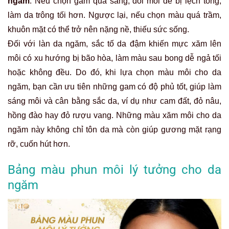
ngăm
. Nếu chọn gam quá sáng, đôi môi dễ bị lệch tông,
làm da trông tối hơn. Ngược lại, nếu chọn màu quá trầm,
khuôn mặt có thể trở nên nặng nề, thiếu sức sống.
Đối với làn da ngăm, sắc tố da đậm khiến mực xăm lên
môi có xu hướng bị bão hòa, làm màu sau bong dễ ngả tối
hoặc không đều. Do đó, khi lựa chọn màu môi cho da
ngăm, bạn cần ưu tiên những gam có độ phủ tốt, giúp làm
sáng môi và cân bằng sắc da, ví dụ như cam đất, đỏ nâu,
hồng đào hay đỏ rượu vang. Những màu xăm môi cho da
ngăm này không chỉ tôn da mà còn giúp gương mặt rạng
rỡ, cuốn hút hơn.
Bảng màu phun môi lý tưởng cho da
ngăm