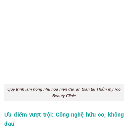
vùng nhủ hoa. Kết hợp với kem tê J-Cain Cream Hàn
Quốc, kim nano phủ bạc nhập khẩu giúp thao tác nhẹ
nhàng, không đau, không tổn thương. Bên cạnh đó, sử
dụng
kem dưỡng sau phun xăm Tattoo Pill
sẽ giúp nhủ
hoa và núm nhủ hoa phục hồi nhanh chóng. Khách hàng
được làm đẹp trong trạng thái dễ chịu, không lo sưng đau
hay kích ứng da.
Cam kết hiệu quả – Sở hữu núm nhủ hoa đẹp
lâu dài
Kết quả nhủ hoa hồng hào, đẹp tự nhiên tại Rio được duy
trì bền màu 3-5 năm tùy cơ địa khách hàng. Màu sắc lên
chuẩn, không bị sạm lại, không lo loang màu theo thời
gian. Thẩm mỹ Rio có chính sách bảo hành rõ ràng, đảm
bảo hiệu quả lâu dài và quyền lợi khách hàng sau dịch vụ.