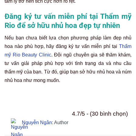
Nguyễn Ngân
“Phạm Thanh Tâm” Đã kiểm duyệt nội dung
Xem thêm thông tin
Top 10 mẹo làm hồng nhũ
Vaseline có làm hồng nhũ
hoa bằng sản phẩm tự nhiên
hoa? Sự thật và 5 cách làm
hiệu quả nhất 2026
tại nhà
Có thể bạn quan tâm: