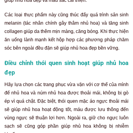
giúp nhủ hoa đẹp và màu sắc cải thiện.
Các loại thực phẩm này cũng thúc đẩy quá trình sản sinh
melanin (tác nhân chính gây thâm nhủ hoa) và tăng sinh
collagen giúp da thêm mịn màng, căng bóng. Khi thực hiện
ăn uống lành mạnh kết hộp hợp các phương pháp chăm
sóc bên ngoài đều đặn sẽ giúp nhủ hoa đẹp bền vững.
Điều chỉnh thói quen sinh hoạt giúp nhủ hoa
đẹp
Hãy lựa chọn các trang phục vừa vặn với cơ thể của mình
để nhủ hoa và núm nhủ hoa được thoải mái, không bị gò
ép vì quá chật. Đặc biệt, thói quen mặc áo ngực thoải mái
sẽ giúp nhủ hoa hoạt động tốt, máu được lưu thông đến
vùng ngực sẽ thuận lợi hơn. Ngoài ra, giữ cho ngực luôn
sạch sẽ cũng góp phần giúp nhủ hoa không bị nhiễm