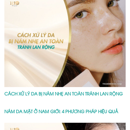
BỊ TÀN NHANG Ở MẶT PHẢI LÀM SAO? CÁCH KHẮC PHỤC