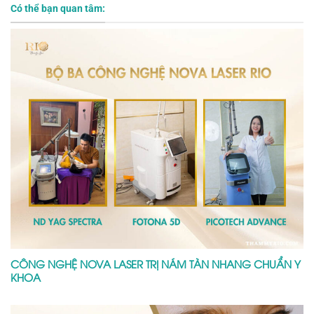
CÁCH XỬ LÝ DA BỊ NÁM NHẸ AN TOÀN TRÁNH LAN RỘNG
NÁM DA MẶT Ở NAM GIỚI: 4 PHƯƠNG PHÁP HIỆU QUẢ