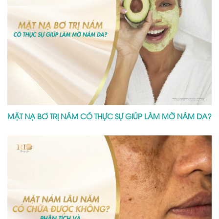
MẶT NÁM LÂU NĂM CÓ CHỮA ĐƯỢC KHÔNG? PHÂN TÍCH
VÀ PHÁC ĐỒ XỬ LÝ RIÊNG BIỆT
Để lại một bình luận
Email của bạn sẽ không được hiển thị công khai.
Các trường bắt buộc được đánh dấu
*
Bình luận
*