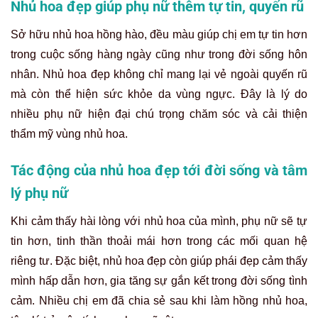
Rio để sở hữu nhủ hoa đẹp tự nhiên
Nếu bạn chưa biết lựa chọn phương pháp làm đẹp nhủ
hoa nào phù hợp, hãy đăng ký tư vấn miễn phí tại
Thẩm
mỹ Rio Beauty Clinic
. Đội ngũ chuyên gia sẽ thăm khám,
tư vấn giải pháp phù hợp với tình trạng da và nhu cầu
thẩm mỹ của bạn. Từ đó, giúp bạn sở hữu nhủ hoa và núm
nhủ hoa như mong muốn.
4.7/5 - (30 bình chọn)
Nguyễn Ngân
: Author