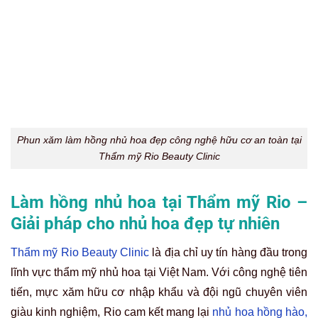
Làm hồng nhủ hoa tại Thẩm mỹ Rio –
Giải pháp cho nhủ hoa đẹp tự nhiên
Thẩm mỹ Rio Beauty Clinic
là địa chỉ uy tín hàng đầu trong
lĩnh vực thẩm mỹ nhủ hoa tại Việt Nam. Với công nghệ tiên
tiến, mực xăm hữu cơ nhập khẩu và đội ngũ chuyên viên
giàu kinh nghiệm, Rio cam kết mang lại
nhủ hoa hồng hào,
đều màu tự nhiên
cho khách hàng. Toàn bộ quy trình đảm
bảo vô khuẩn, an toàn y khoa và trải nghiệm thư giãn trong
không gian cao cấp.
Quy trình làm hồng nhủ hoa tại Rio Beauty
Clinic
Quy trình làm hồng nhủ hoa tại Rio gồm nhiều bước
chuyên sâu: thăm khám, khử thâm bằng laser (nếu cần),
phun xăm mực hữu cơ hoặc cấy tinh chất và hướng dẫn