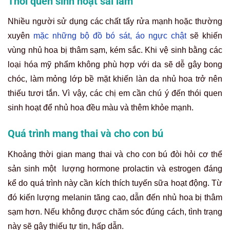
Thói quen sinh hoạt sai lầm
Nhiều người sử dụng các chất tẩy rửa mạnh hoặc thường
xuyên
mặc những bộ đồ bó sát, áo ngực chật
sẽ khiến
vùng nhủ hoa bị thâm sạm, kém sắc. Khi vệ sinh bằng các
loại hóa mỹ phẩm không phù hợp với da sẽ dễ gây bong
chóc, làm mỏng lớp bề mặt khiến làn da nhủ hoa trở nên
thiếu tươi tắn. Vì vậy, các chị em cần chú ý đến thói quen
sinh hoạt để nhủ hoa đều màu và thêm khỏe mạnh.
Quá trình mang thai và cho con bú
Khoảng thời gian mang thai và cho con bú đòi hỏi cơ thể
sản sinh một lượng hormone prolactin và estrogen đáng
kể do quá trình này cần kích thích tuyến sữa hoạt động. Từ
đó kiến lượng melanin tăng cao, dẫn đến nhủ hoa bị thâm
sạm hơn. Nếu không được chăm sóc đúng cách, tình trạng
này sẽ gây thiếu tự tin, hấp dẫn.