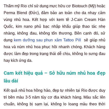
Đội ngũ chuyên gia 10+ năm kinh nghiệm
Đội ngũ nghệ nhân Rio đều là những chuyên gia đạt giải
thưởng quốc tế trong ngành thẩm mỹ nhủ hoa, như Master
Vương Thiên Lợi
, Master
Phạm Thanh Tâm
, chuyên gia
Laser
Trần Mạnh Thắng
. Với kỹ thuật chuẩn y khoa và tay
nghề tinh xảo, mỗi khách hàng đều được chăm sóc, tư vấn
phương pháp cá nhân hóa để đạt kết quả tối ưu.
Đội ngũ chuyên viên 10+ năm kinh nghiệm tư vấn làm đẹp nhủ
hoa tại Thẩm mỹ Rio Beauty Clinic
Nhủ hoa đẹp giúp phụ nữ thêm tự tin, quyến rũ
Sở hữu nhủ hoa hồng hào, đều màu giúp chị em tự tin hơn
trong cuộc sống hàng ngày cũng như trong đời sống hôn