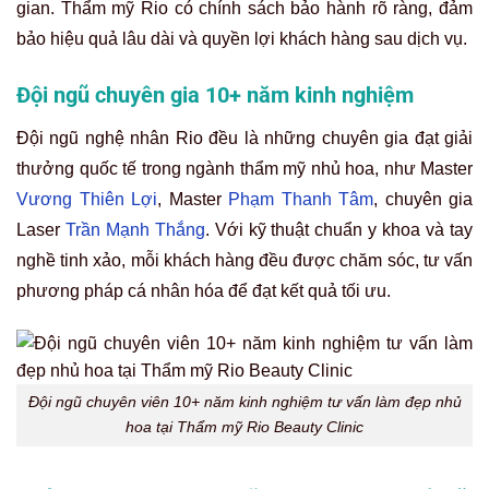
nhân. Nhủ hoa đẹp không chỉ mang lại vẻ ngoài quyến rũ
mà còn thể hiện sức khỏe da vùng ngực. Đây là lý do
nhiều phụ nữ hiện đại chú trọng chăm sóc và cải thiện
thẩm mỹ vùng nhủ hoa.
Tác động của nhủ hoa đẹp tới đời sống và tâm
lý phụ nữ
Khi cảm thấy hài lòng với nhủ hoa của mình, phụ nữ sẽ tự
tin hơn, tinh thần thoải mái hơn trong các mối quan hệ
riêng tư. Đặc biệt, nhủ hoa đẹp còn giúp phái đẹp cảm thấy
mình hấp dẫn hơn, gia tăng sự gắn kết trong đời sống tình
cảm. Nhiều chị em đã chia sẻ sau khi làm hồng nhủ hoa,
tâm lý trở nên tích cực hơn rõ rệt.
Đăng ký tư vấn miễn phí tại Thẩm mỹ