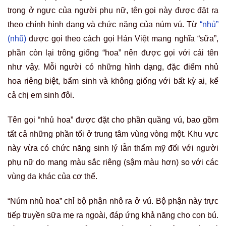
trọng ở ngực của người phụ nữ, tên gọi này được đặt ra
theo chính hình dạng và chức năng của núm vú. Từ
“nhủ”
(nhũ)
được gọi theo cách gọi Hán Việt mang nghĩa “sữa”,
phần còn lại trông giống “hoa” nên được gọi với cái tên
như vậy. Mỗi người có những hình dạng, đặc điểm nhủ
hoa riêng biệt, bẩm sinh và không giống với bất kỳ ai, kể
cả chị em sinh đôi.
Tên gọi “nhủ hoa” được đặt cho phần quầng vú, bao gồm
tất cả những phần tối ở trung tâm vùng vòng một. Khu vực
này vừa có chức năng sinh lý lẫn thẩm mỹ đối với người
phụ nữ do mang màu sắc riêng (sậm màu hơn) so với các
vùng da khác của cơ thể.
“Núm nhủ hoa” chỉ bộ phận nhô ra ở vú. Bộ phận này trực
tiếp truyền sữa mẹ ra ngoài, đáp ứng khả năng cho con bú.