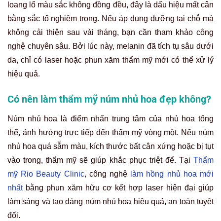
loang lổ màu sắc không đồng đều, đây là dấu hiệu mất cân
bằng sắc tố nghiêm trọng. Nếu áp dụng dưỡng tại chỗ mà
không cải thiện sau vài tháng, bạn cần tham khảo công
nghệ chuyên sâu. Bởi lúc này, melanin đã tích tụ sâu dưới
da, chỉ có laser hoặc phun xăm thẩm mỹ mới có thể xử lý
hiệu quả.
Có nên làm thẩm mỹ núm nhủ hoa đẹp không?
Núm nhủ hoa là điểm nhấn trung tâm của nhủ hoa tổng
thể, ảnh hưởng trực tiếp đến thẩm mỹ vòng một. Nếu núm
nhủ hoa quá sẫm màu, kích thước bất cân xứng hoặc bị tụt
vào trong, thẩm mỹ sẽ giúp khắc phục triệt để. Tại
Thẩm
mỹ Rio Beauty Clinic
, công nghệ
làm hồng nhủ hoa mới
nhất
bằng phun xăm hữu cơ kết hợp laser hiện đại giúp
làm sáng và tạo dáng núm nhủ hoa hiệu quả, an toàn tuyệt
đối.