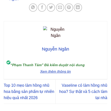
CÔNG NGHỆ NOVA LASER TRỊ NÁM TÀN NHANG CHUẨN Y
KHOA