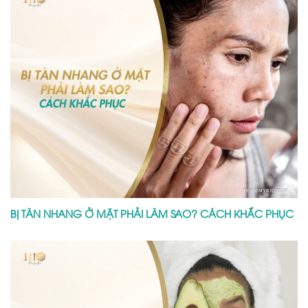
MẶT NẠ BƠ TRỊ NÁM CÓ THỰC SỰ GIÚP LÀM MỜ NÁM DA?