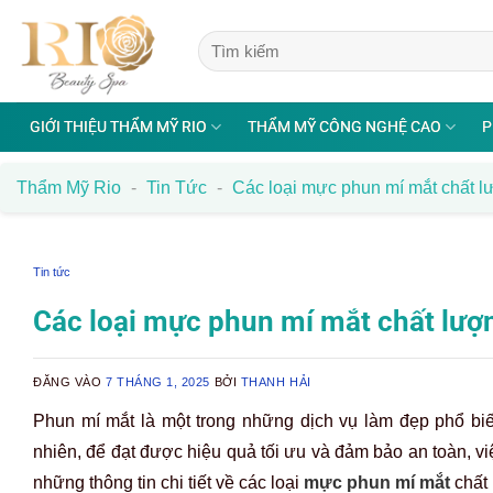
Bỏ
qua
nội
dung
GIỚI THIỆU THẨM MỸ RIO
THẨM MỸ CÔNG NGHỆ CAO
P
Thẩm Mỹ Rio
-
Tin Tức
-
Các loại mực phun mí mắt chất 
Tin tức
Các loại mực phun mí mắt chất lượ
ĐĂNG VÀO
7 THÁNG 1, 2025
BỞI
THANH HẢI
Phun mí mắt là một trong những dịch vụ làm đẹp phổ biến
nhiên, để đạt được hiệu quả tối ưu và đảm bảo an toàn, v
những thông tin chi tiết về các loại
mực phun mí mắt
chất 