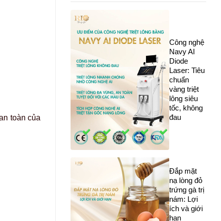
Công nghệ
Navy AI
Diode
Laser: Tiêu
chuẩn
vàng triệt
lông siêu
tốc, không
đau
an toàn của
Đắp mặt
nạ lòng đỏ
trứng gà trị
nám: Lợi
ích và giới
hạn