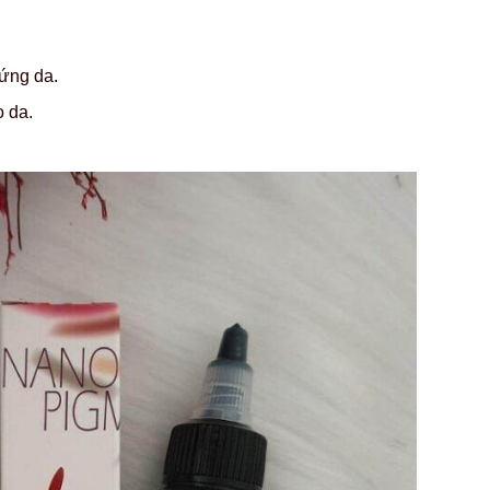
 ứng da.
o da.