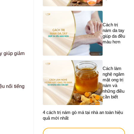
Cách trị
nám da tay
giúp da đều
màu hơn
y giúp giảm
Cách làm
nghệ ngâm
mật ong trị
nám và
u nổi tiếng
những điều
cần biết
4 cách trị nám gò má tại nhà an toàn hiệu
quả mới nhất