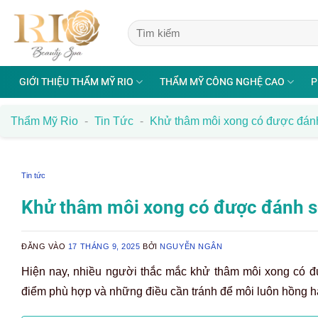
Bỏ
qua
nội
dung
GIỚI THIỆU THẨM MỸ RIO
THẨM MỸ CÔNG NGHỆ CAO
P
Thẩm Mỹ Rio
-
Tin Tức
-
Khử thâm môi xong có được đánh
Tin tức
Khử thâm môi xong có được đánh s
ĐĂNG VÀO
17 THÁNG 9, 2025
BỞI
NGUYỄN NGÂN
Hiện nay, nhiều người thắc mắc khử thâm môi xong có đ
điểm phù hợp và những điều cần tránh để môi luôn hồng h