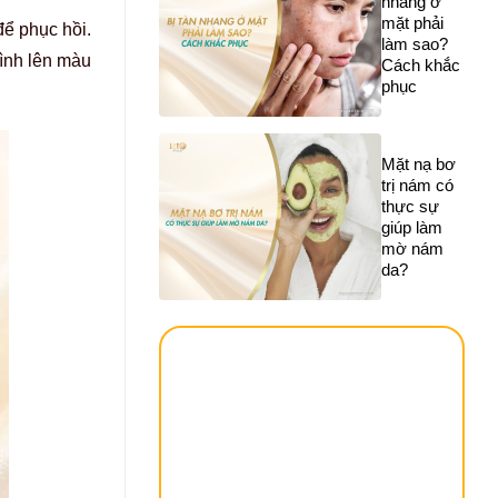
nhang ở
mặt phải
để phục hồi.
làm sao?
rình lên màu
Cách khắc
phục
Mặt nạ bơ
trị nám có
thực sự
giúp làm
mờ nám
da?