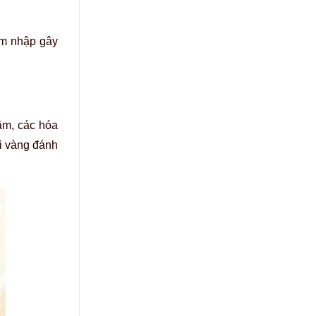
âm nhập gây
âm, các hóa
ội vàng đánh