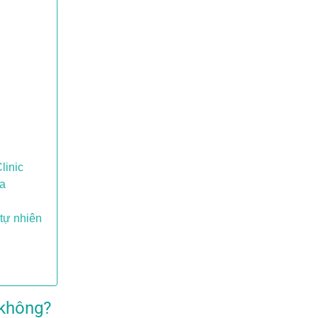
linic
oa
 tự nhiên
 không?