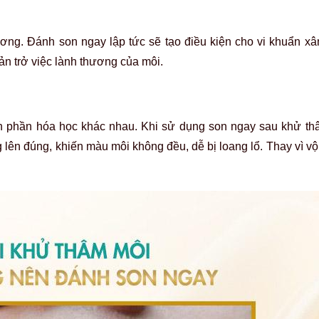
ương. Đánh son ngay lập tức sẽ tạo điều kiện cho vi khuẩn x
ản trở việc lành thương của môi.
h phần hóa học khác nhau. Khi sử dụng son ngay sau khử th
 lên đúng, khiến màu môi không đều, dễ bị loang lổ. Thay vì v