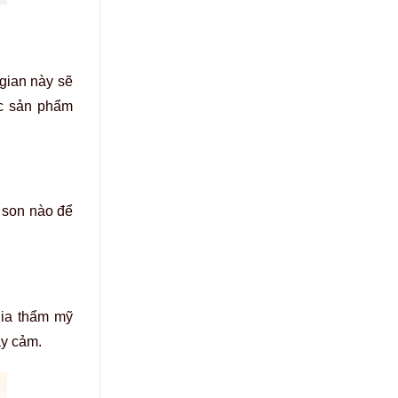
 gian này sẽ
ác sản phẩm
 son nào để
gia thẩm mỹ
ạy cảm.