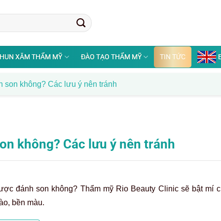
HUN XĂM THẨM MỸ
ĐÀO TẠO THẨM MỸ
TIN TỨC
 son không? Các lưu ý nên tránh
on không? Các lưu ý nên tránh
ược đánh son không? Thẩm mỹ Rio Beauty Clinic sẽ bật mí c
ào, bền màu.