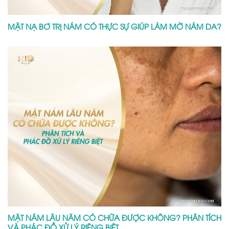
MẶT NẠ BƠ TRỊ NÁM CÓ THỰC SỰ GIÚP LÀM MỜ NÁM DA?
MẶT NÁM LÂU NĂM CÓ CHỮA ĐƯỢC KHÔNG? PHÂN TÍCH
VÀ PHÁC ĐỒ XỬ LÝ RIÊNG BIỆT