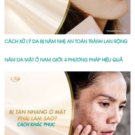
CÁCH XỬ LÝ DA BỊ NÁM NHẸ AN TOÀN TRÁNH LAN RỘNG
NÁM DA MẶT Ở NAM GIỚI: 4 PHƯƠNG PHÁP HIỆU QUẢ