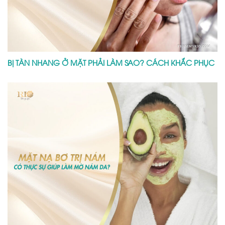
BỊ TÀN NHANG Ở MẶT PHẢI LÀM SAO? CÁCH KHẮC PHỤC