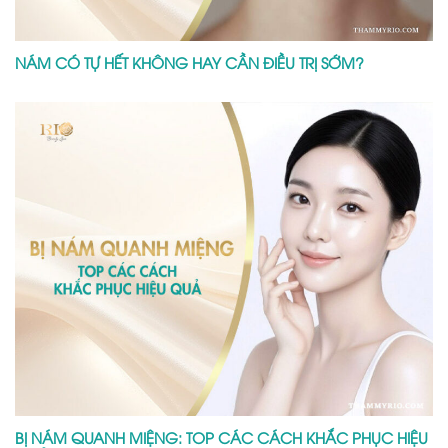
NÁM CÓ TỰ HẾT KHÔNG HAY CẦN ĐIỀU TRỊ SỚM?
BỊ NÁM QUANH MIỆNG: TOP CÁC CÁCH KHẮC PHỤC HIỆU