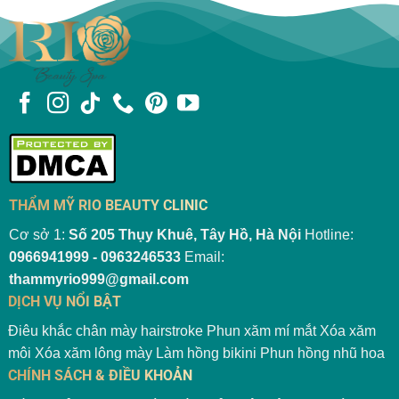
THẨM MỸ RIO BEAUTY CLINIC
Cơ sở 1:
Số 205 Thụy Khuê, Tây Hồ, Hà Nội
Hotline:
0966941999 - 0963246533
Email:
thammyrio999@gmail.com
DỊCH VỤ NỔI BẬT
Điêu khắc chân mày hairstroke
Phun xăm mí mắt
Xóa xăm
môi
Xóa xăm lông mày
Làm hồng bikini
Phun hồng nhũ hoa
CHÍNH SÁCH & ĐIỀU KHOẢN