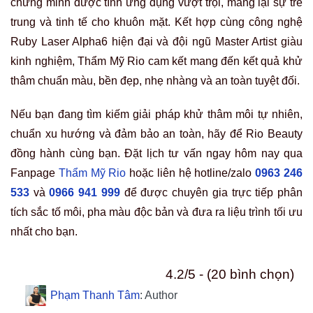
chứng minh được tính ứng dụng vượt trội, mang lại sự trẻ
trung và tinh tế cho khuôn mặt. Kết hợp cùng công nghệ
Ruby Laser Alpha6 hiện đại và đội ngũ Master Artist giàu
kinh nghiệm, Thẩm Mỹ Rio cam kết mang đến kết quả khử
thâm chuẩn màu, bền đẹp, nhẹ nhàng và an toàn tuyệt đối.
Nếu bạn đang tìm kiếm giải pháp khử thâm môi tự nhiên,
chuẩn xu hướng và đảm bảo an toàn, hãy để Rio Beauty
đồng hành cùng bạn. Đặt lịch tư vấn ngay hôm nay qua
Fanpage
Thẩm Mỹ Rio
hoặc liên hệ hotline/zalo
0963 246
533
và
0966 941 999
để được chuyên gia trực tiếp phân
tích sắc tố môi, pha màu độc bản và đưa ra liệu trình tối ưu
nhất cho bạn.
4.2/5 - (20 bình chọn)
Phạm Thanh Tâm
: Author