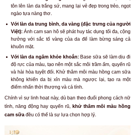
tôn lên làn da trắng sứ, mang lại vẻ đẹp trong trẻo, ngọt
ngào tựa nàng thơ.
Với làn da trung bình, da vàng (đặc trưng của người
Việt):
Ánh cam san hô sẽ phát huy tác dụng tối đa, cộng
hưởng với sắc tố vàng của da để làm bừng sáng cả
khuôn mặt.
Với làn da ngăm khỏe khoắn:
Base sữa sẽ làm dịu đi
độ rực của màu, tạo nên một sắc môi trầm ấm, quyến rũ
và hài hòa tuyệt đối. Khử thâm môi màu hồng cam sữa
không khiến da bị xỉn màu mà ngược lại, tạo ra một
điểm nhấn thời thượng và cá tính.
Chính vì sự linh hoạt này, dù bạn theo đuổi phong cách nữ
tính, năng động hay quyến rũ,
khử thâm môi màu hồng
cam sữa
đều có thể là sự lựa chọn hợp lý.