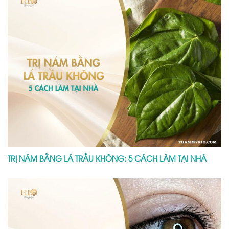
TRỊ NÁM BẰNG LÁ TRẦU KHÔNG: 5 CÁCH LÀM TẠI NHÀ