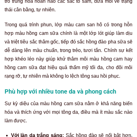
trò trung hòa hoàn hảo các sắc tố sẫm, đưa môi về trạng
thái cân bằng, tự nhiên.
Trong quá trình phun, lớp màu cam san hô có trong hỗn
hợp màu hồng cam sữa chính là một lớp lót giúp làm dịu
và triệt tiêu sắc thâm gốc, tiếp đó sắc hồng đào pha sữa sẽ
dễ dàng lên màu chuẩn, trong trẻo, tươi tắn. Chính sự kết
hợp khéo léo này giúp khử thâm môi màu hồng cam hay
hồng cam sữa đạt hiệu quả thẩm mỹ tối đa, cho đôi môi
rạng rỡ, tự nhiên mà không lo lệch tông sau hồi phục.
Phù hợp với nhiều tone da và phong cách
Sự kỳ diệu của màu hồng cam sữa nằm ở khả năng biến
hóa và thích ứng với mọi tông da, điều mà ít màu sắc nào
làm được.
Với làn da trắng sáng:
Sắc hồng đào sẽ nổi bật hơn,