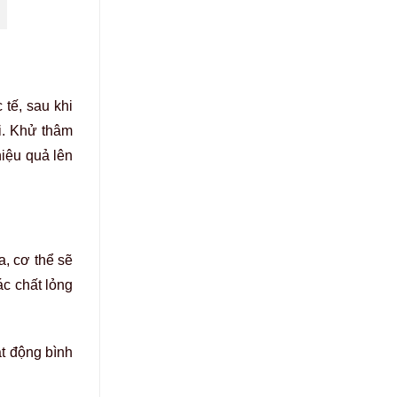
tế, sau khi
i. Khử thâm
hiệu quả lên
a, cơ thể sẽ
ác chất lỏng
ạt động bình