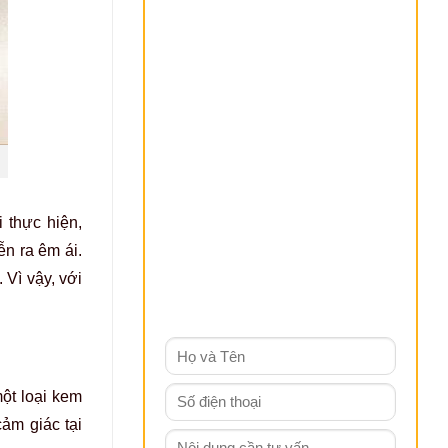
 thực hiện,
ễn ra êm ái.
Vì vậy, với
một loại kem
cảm giác tại