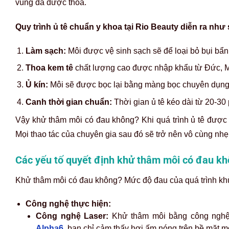
vùng da được thoa.
Quy trình ủ tê chuẩn y khoa tại Rio Beauty diễn ra như 
Làm sạch:
Môi được vệ sinh sạch sẽ để loại bỏ bụi bẩn,
Thoa kem tê
chất lượng cao được nhập khẩu từ Đức, M
Ủ kín:
Môi sẽ được bọc lại bằng màng bọc chuyên dụng đ
Canh thời gian chuẩn:
Thời gian ủ tê kéo dài từ 20-30
Vậy khử thâm môi có đau không? Khi quá trình ủ tê được 
Mọi thao tác của chuyên gia sau đó sẽ trở nên vô cùng nh
Các yếu tố quyết định khử thâm môi có đau k
Khử thâm môi có đau không? Mức độ đau của quá trình khử
Công nghệ thực hiện:
Công nghệ Laser:
Khử thâm môi bằng công nghệ l
Alpha6
, bạn chỉ cảm thấy hơi ấm nóng trên bề mặt m