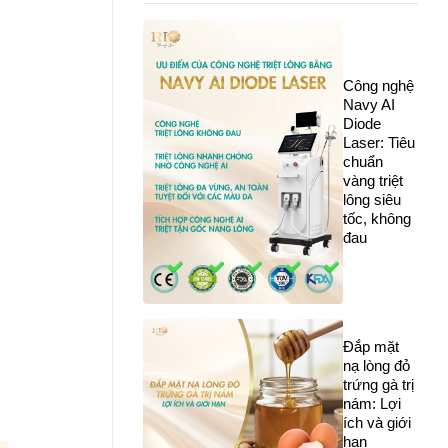
Công nghệ
Navy AI
Diode
Laser: Tiêu
chuẩn
vàng triệt
lông siêu
tốc, không
đau
Đắp mặt
nạ lòng đỏ
trứng gà trị
nám: Lợi
ích và giới
hạn