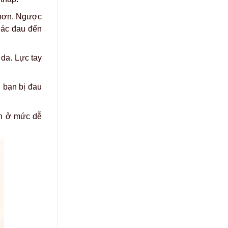
 hơn. Ngược
iác đau đến
 da. Lực tay
 bạn bị đau
ẫn ở mức dễ