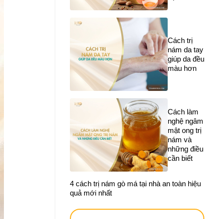
Cách trị
nám da tay
giúp da đều
màu hơn
Cách làm
nghệ ngâm
mật ong trị
nám và
những điều
cần biết
4 cách trị nám gò má tại nhà an toàn hiệu
quả mới nhất