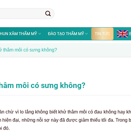
HUN XĂM THẨM MỸ
ĐÀO TẠO THẨM MỸ
TIN TỨC
ử thâm môi có sưng không?
thâm môi có sưng không?
hần chừ vì lo lắng không biết khử thâm môi có đau không hay 
hiện đại, những nỗi sợ này đã được giảm thiểu tối đa. Trong b
i đó.