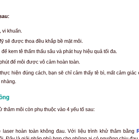
sau:
 vi khuẩn.
ỹ sẽ được thoa đều khắp bề mặt môi.
ể kem tê thẩm thấu sâu và phát huy hiệu quả tối đa.
 phút để môi được vô cảm hoàn toàn.
thực hiện đúng cách, bạn sẽ chỉ cảm thấy tê bì, mất cảm giác 
ẹ nhàng.
hông
 thâm môi còn phụ thuộc vào 4 yếu tố sau:
aser hoàn toàn không đau. Với liệu trình khử thâm bằng
ôi. Đây là giải pháp phù hợp cho những ai có ngưỡng chịu đau 