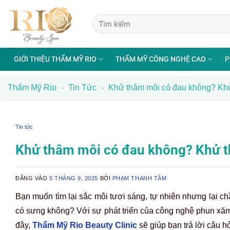
Bỏ
qua
nội
dung
GIỚI THIỆU THẨM MỸ RIO
THẨM MỸ CÔNG NGHỆ CAO
P
Thẩm Mỹ Rio
-
Tin Tức
-
Khử thâm môi có đau không? Kh
Tin tức
Khử thâm môi có đau không? Khử 
ĐĂNG VÀO
5 THÁNG 9, 2025
BỞI
PHẠM THANH TÂM
Bạn muốn tìm lại sắc môi tươi sáng, tự nhiên nhưng lại c
có sưng không? Với sự phát triển của công nghệ phun xăm 
đây,
Thẩm Mỹ Rio Beauty Clinic
sẽ giúp bạn trả lời câu hỏ