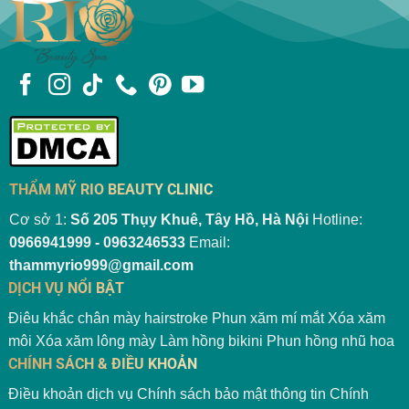
THẨM MỸ RIO BEAUTY CLINIC
Cơ sở 1:
Số 205 Thụy Khuê, Tây Hồ, Hà Nội
Hotline:
0966941999 - 0963246533
Email:
thammyrio999@gmail.com
DỊCH VỤ NỔI BẬT
Điêu khắc chân mày hairstroke
Phun xăm mí mắt
Xóa xăm
môi
Xóa xăm lông mày
Làm hồng bikini
Phun hồng nhũ hoa
CHÍNH SÁCH & ĐIỀU KHOẢN
Điều khoản dịch vụ
Chính sách bảo mật thông tin
Chính