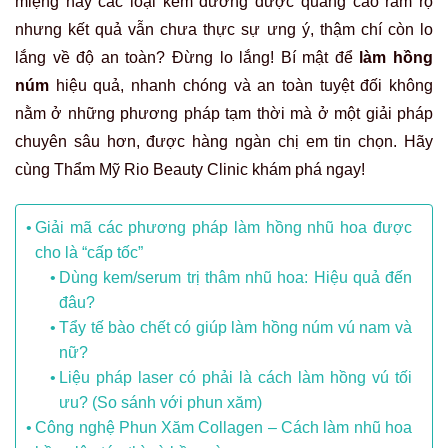
miệng hay các loại kem dưỡng được quảng cáo rầm rộ
nhưng kết quả vẫn chưa thực sự ưng ý, thậm chí còn lo
lắng về độ an toàn? Đừng lo lắng! Bí mật để
làm hồng
núm
hiệu quả, nhanh chóng và an toàn tuyệt đối không
nằm ở những phương pháp tạm thời mà ở một giải pháp
chuyên sâu hơn, được hàng ngàn chị em tin chọn. Hãy
cùng Thẩm Mỹ Rio Beauty Clinic khám phá ngay!
Giải mã các phương pháp làm hồng nhũ hoa được
cho là “cấp tốc”
Dùng kem/serum trị thâm nhũ hoa: Hiệu quả đến
đâu?
Tẩy tế bào chết có giúp làm hồng núm vú nam và
nữ?
Liệu pháp laser có phải là cách làm hồng vú tối
ưu? (So sánh với phun xăm)
Công nghệ Phun Xăm Collagen – Cách làm nhũ hoa