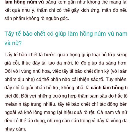
làm hồng núm vú
bằng kem gần như không thể mang lại
kết quả như ý, thậm chí có thể gây kích ứng, mẩn đỏ nếu
sản phẩm không rõ nguồn gốc.
Tẩy tế bào chết có giúp làm hồng núm vú nam
và nữ?
Tẩy tế bào chết là bước quan trọng giúp loại bỏ lớp sừng
già cỗi, thúc đẩy tái tạo da mới, từ đó giúp da sáng hơn.
Đối với vùng nhũ hoa, việc tẩy tế bào chết định kỳ (với sản
phẩm dịu nhẹ) có thể phần nào cải thiện sắc tố. Tuy nhiên,
đây chỉ là giải pháp hỗ trợ, không phải là
cách làm hồng ti
triệt để. Đối với những trường hợp thâm sạm sâu do hắc tố
melanin tập trung nhiều, tẩy tế bào chết chỉ tác động bên
ngoài và khó lòng mang lại hiệu quả rõ rệt. Cả nam và nữ
đều có thể áp dụng, nhưng cần cẩn trọng vì đây là vùng da
nhạy cảm.