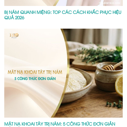
BỊ NÁM QUANH MIỆNG: TOP CÁC CÁCH KHẮC PHỤC HIỆU
QUẢ 2026
MẶT NẠ KHOAI TÂY TRỊ NÁM: 5 CÔNG THỨC ĐƠN GIẢN