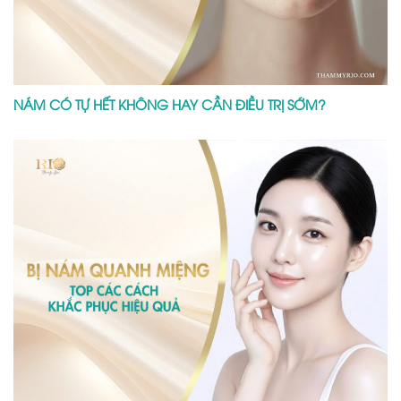
NÁM CÓ TỰ HẾT KHÔNG HAY CẦN ĐIỀU TRỊ SỚM?