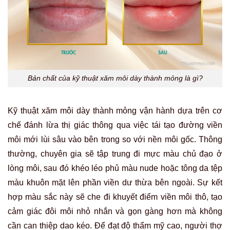
Bản chất của kỹ thuật xăm môi dày thành mỏng là gì?
Kỹ thuật xăm môi dày thành mỏng vận hành dựa trên cơ
chế đánh lừa thị giác thông qua việc tái tạo đường viền
môi mới lùi sâu vào bên trong so với nền môi gốc.
Thông
thường, chuyên gia sẽ tập trung đi mực màu chủ đạo ở
lòng môi, sau đó khéo léo phủ màu nude hoặc tông da tệp
màu khuôn mặt lên phần viền dư thừa bên ngoài. Sự kết
hợp màu sắc này sẽ che đi khuyết điểm viền môi thô, tạo
cảm giác đôi môi nhỏ nhắn và gọn gàng hơn mà không
cần can thiệp dao kéo. Để đạt độ thẩm mỹ cao, người thợ