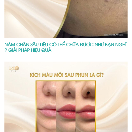
NÁM CHÂN SÂU LIỆU CÓ THỂ CHỮA ĐƯỢC NHƯ BẠN NGHĨ
? GIẢI PHÁP HIỆU QUẢ