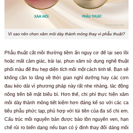
Vì sao nên chọn xăm môi dày thành mỏng thay vì phẫu thuật?
Phẫu thuật cắt môi thường tiềm ẩn nguy cơ để lại sẹo lồi
hoặc mất cảm giác, trái lại, phun xăm sử dụng nghệ thuật
phối màu để thu hẹp diện tích môi một cách tinh tế. Bạn sẽ
không cần lo lắng về thời gian nghỉ dưỡng hay các cơn
đau kéo dài vì phương pháp này rất nhẹ nhàng, tác động
nông trên bề mặt biểu bì. Hơn thế, chi phí thực hiện xăm
môi dày thành mỏng tiết kiệm hơn đáng kể so với các ca
tiểu phẫu phức tạp, phù hợp với túi tiền của đa số chị em.
Cấu trúc môi nguyên bản được bảo tồn nguyên vẹn, hạn
chế rủi ro biến dạng nếu bạn có ý định thay đổi dáng môi