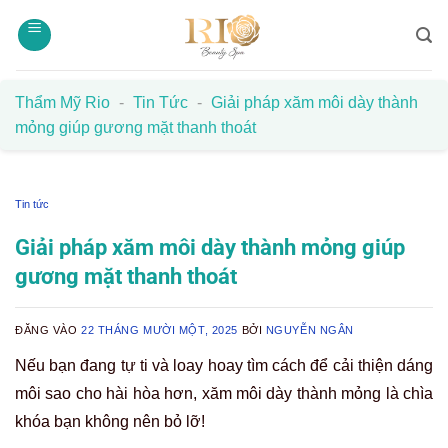
Bỏ
qua
nội
dung
Thẩm Mỹ Rio
-
Tin Tức
-
Giải pháp xăm môi dày thành
mỏng giúp gương mặt thanh thoát
Tin tức
Giải pháp xăm môi dày thành mỏng giúp
gương mặt thanh thoát
ĐĂNG VÀO
22 THÁNG MƯỜI MỘT, 2025
BỞI
NGUYỄN NGÂN
Nếu bạn đang tự ti và loay hoay tìm cách để cải thiện dáng
môi sao cho hài hòa hơn, xăm môi dày thành mỏng là chìa
khóa bạn không nên bỏ lỡ!