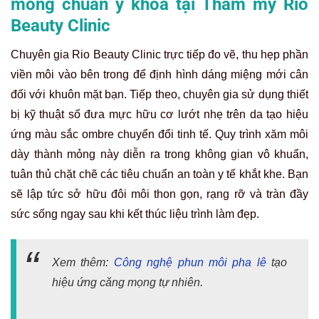
mỏng chuẩn y khoa tại Thẩm mỹ Rio
Beauty Clinic
Chuyên gia Rio Beauty Clinic trực tiếp đo vẽ, thu hẹp phần
viền môi vào bên trong để định hình dáng miệng mới cân
đối với khuôn mặt bạn. Tiếp theo, chuyên gia sử dụng thiết
bị kỹ thuật số đưa mực hữu cơ lướt nhẹ trên da tạo hiệu
ứng màu sắc ombre chuyển đổi tinh tế. Quy trình xăm môi
dày thành mỏng này diễn ra trong không gian vô khuẩn,
tuân thủ chặt chẽ các tiêu chuẩn an toàn y tế khắt khe. Bạn
sẽ lập tức sở hữu đôi môi thon gọn, rạng rỡ và tràn đầy
sức sống ngay sau khi kết thúc liệu trình làm đẹp.
Xem thêm:
Công nghệ phun môi pha lê
tạo
hiệu ứng căng mọng tự nhiên.