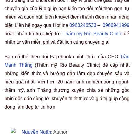
hữu dáng môi chưa cân đối. Thay vì phải che giấu, hãy để
chuyên gia của Rio giúp bạn kiến tạo đôi môi thon gọn, tự
nhiên và cuốn hút, biến khuyết điểm thành điểm nhấn riêng
biệt. Liên hệ ngay qua Hotline
0963246533
–
0966941999
hoặc nhắn tin trực tiếp tới
Thẩm mỹ Rio Beauty Clinic
để
nhận tư vấn miễn phí và đặt lịch cùng chuyên gia!
Bạn có thể theo dõi Facebook chính thức của CEO
Trần
Mạnh Thắng
(Thẩm mỹ Rio Beauty Clinic) để cập nhật
những kiến thức và hướng dẫn làm đẹp chuyên sâu và
hiệu quả nhất. Với hơn 20 năm kinh nghiệm trong ngành
thẩm mỹ, anh Thắng thường xuyên chia sẻ những góc
nhìn độc đáo cùng lời khuyên thiết thực và giá trị giúp cộng
đồng làm đẹp tự tin hơn.
Nguyễn Ngân
: Author