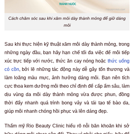
Cách chăm sóc sau khi xăm môi dày thành mỏng để giữ dáng
môi
Sau khi thực hiện kỹ thuật xăm môi dày thành mỏng, trong
những ngày đầu, bạn hãy hạn chế tối đa việc để môi tiếp
xúc trực tiếp với nước, thức ăn cay nóng hoặc
thức uống
có cồn
, bởi lẽ những tác động này dễ gây tổn thương và
làm loãng màu mực, ảnh hưởng dáng môi. Bạn nên tích
cực thoa kem dưỡng môi theo chỉ định để cấp ẩm sâu, làm
dịu vùng da môi dày thành mỏng vừa được phun, đồng
thời đẩy nhanh quá trình bong vảy và tái tạo tế bào da,
giúp môi nhanh chóng hồi phục và lên dáng đẹp.
Thẩm mỹ Rio Beauty Clinic hiểu rõ nỗi băn khoăn khi sở