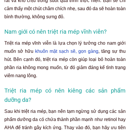
rát và khó chịu trong suốt quá trình thực hiện. Bạn sẽ chỉ
cảm thấy một chút châm chích nhẹ, sau đó da sẽ hoàn toàn
bình thường, không sưng đỏ.
Nam giới có nên triệt ria mép vĩnh viễn?
Triệt ria mép vĩnh viễn là lựa chọn lý tưởng cho nam giới
muốn sở hữu
khuôn mặt sạch sẽ, gọn gàng
, tăng sự thu
hút. Bên cạnh đó, triệt ria mép còn giúp loại bỏ hoàn toàn
phần ria không mong muốn, từ đó giảm đáng kể tình trạng
viêm nang lông.
Triệt ria mép có nên kiêng các sản phẩm
dưỡng da?
Sau khi triệt ria mép, bạn nên tạm ngừng sử dụng các sản
phẩm dưỡng da có chứa thành phần mạnh như retinol hay
AHA để tránh gây kích ứng. Thay vào đó, bạn hãy ưu tiên