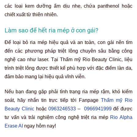
các loại kem dưỡng ẩm dịu nhẹ, chứa panthenol hoặc
chiết xuất từ thiên nhiên.
Làm sao để hết ria mép ở con gái?
Để loại bỏ ria mép hiệu quả và an toàn, con gái nên tìm
đến các phương pháp triệt lông chuyên sâu bằng công
nghệ cao như laser. Tại Thẩm mỹ Rio Beauty Clinic, liệu
trình triệt lông được thiết kế phù hợp với đặc điểm làn da,
đảm bảo mang lại hiệu quả vĩnh viễn.
Nếu bạn đang gặp phải tình trạng ria mép rậm, khó kiểm
soát, hãy nhắn tin trực tiếp tới Fanpage
Thẩm mỹ Rio
Beauty Clinic
hoặc
0963246533
–
0966941999
để được
tư vấn và trải nghiệm công nghệ triệt ria mép
Rio Alpha
Erase AI
ngay hôm nay!