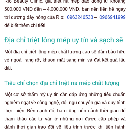
Rio Beauty Clinic, giá triệt ria mép dao động từ khoảng
500.000 VNĐ đến – 4.000.000 VNĐ, bạn nên liên hệ ngay
tới đường dây nóng của Rio:
0963246533
–
0966941999
để biết thêm chi tiết!
Địa chỉ triệt lông mép uy tín và sạch sẽ
Một địa chỉ triệt lông mép chất lượng cao sẽ đảm bảo hữu
vẻ ngoài rạng rỡ, khuôn mặt sáng mịn và đạt kết quả lâu
dài.
Tiêu chí chọn địa chỉ triệt ria mép chất lượng
Một cơ sở thẩm mỹ uy tín cần đáp ứng những tiêu chuẩn
nghiêm ngặt về công nghệ, đội ngũ chuyên gia và quy trình
thực hiện. Bên cạnh đó, bạn cũng nên dành thời gian để
tham khảo các tư vấn ở những nơi được cấp phép và
dành thời gian trao đổi về liệu trình trước khi tiến hành