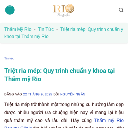
Bỏ
qua
nội
dung
Thẩm Mỹ Rio
-
Tin Tức
-
Triệt ria mép: Quy trình chuẩn y
khoa tại Thẩm mỹ Rio
Tin tức
Triệt ria mép: Quy trình chuẩn y khoa tại
Thẩm mỹ Rio
ĐĂNG VÀO
22 THÁNG 9, 2025
BỞI
NGUYỄN NGÂN
Triệt ria mép trở thành một trong những xu hướng làm đẹp
được nhiều người ưa chuộng hiện nay vì mang lại hiệu
quả thẩm mỹ cao và lâu dài. Hãy cùng
Thẩm mỹ Rio