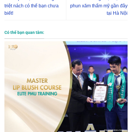
triệt nách có thể bạn chưa
phun xăm thẩm mỹ gần đây
biết!
tại Hà Nội
Có thể bạn quan tâm: