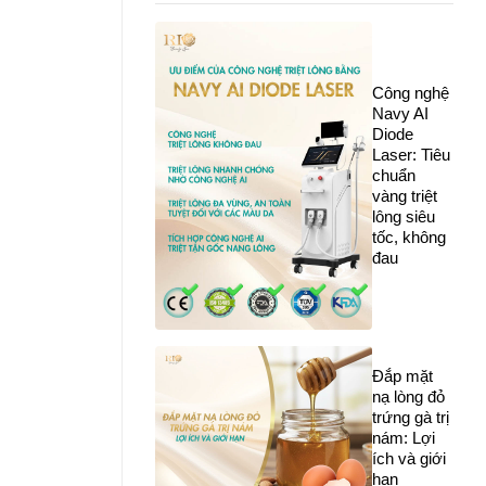
Công nghệ
Navy AI
Diode
Laser: Tiêu
chuẩn
vàng triệt
lông siêu
tốc, không
đau
Đắp mặt
nạ lòng đỏ
trứng gà trị
nám: Lợi
ích và giới
hạn