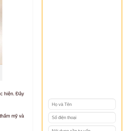
ực hiện. Đây
 thẩm mỹ và