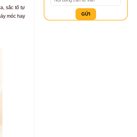
a, sắc tố tự
máy móc hay