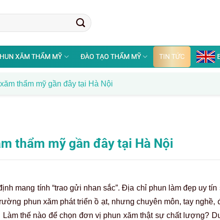
HUN XĂM THẨM MỸ
ĐÀO TẠO THẨM MỸ
TIN TỨC
n xăm thẩm mỹ gần đây tại Hà Nội
xăm thẩm mỹ gần đây tại Hà Nội
nh mang tính “trao gửi nhan sắc”. Địa chỉ phun làm đẹp uy tín
ị trường phun xăm phát triển ồ ạt, nhưng chuyên môn, tay nghề, 
 ra. Làm thế nào để chọn đơn vị phun xăm thật sự chất lượng? D