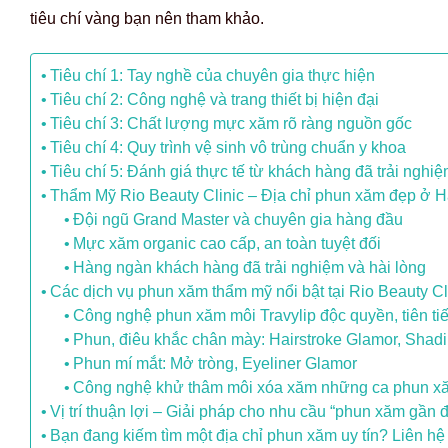
tiêu chí vàng bạn nên tham khảo.
Tiêu chí 1: Tay nghề của chuyên gia thực hiện
Tiêu chí 2: Công nghệ và trang thiết bị hiện đại
Tiêu chí 3: Chất lượng mực xăm rõ ràng nguồn gốc
Tiêu chí 4: Quy trình vệ sinh vô trùng chuẩn y khoa
Tiêu chí 5: Đánh giá thực tế từ khách hàng đã trải nghi
Thẩm Mỹ Rio Beauty Clinic – Địa chỉ phun xăm đẹp ở Hà
Đội ngũ Grand Master và chuyên gia hàng đầu
Mực xăm organic cao cấp, an toàn tuyệt đối
Hàng ngàn khách hàng đã trải nghiệm và hài lòng
Các dịch vụ phun xăm thẩm mỹ nổi bật tại Rio Beauty Cl
Công nghệ phun xăm môi Travylip độc quyền, tiên ti
Phun, điêu khắc chân mày: Hairstroke Glamor, Shad
Phun mí mắt: Mở tròng, Eyeliner Glamor
Công nghệ khử thâm môi xóa xăm những ca phun xăm 
Vị trí thuận lợi – Giải pháp cho nhu cầu “phun xăm gần 
Bạn đang kiếm tìm một địa chỉ phun xăm uy tín? Liên hệ