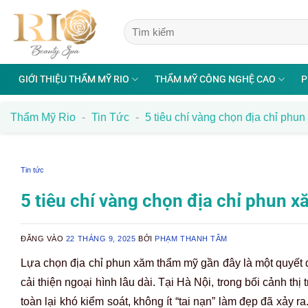
Bỏ
qua
nội
dung
GIỚI THIỆU THẨM MỸ RIO
THẨM MỸ CÔNG NGHỆ CAO
P
Thẩm Mỹ Rio
-
Tin Tức
-
5 tiêu chí vàng chọn địa chỉ phu
Tin tức
5 tiêu chí vàng chọn địa chỉ phun 
ĐĂNG VÀO
22 THÁNG 9, 2025
BỞI
PHẠM THANH TÂM
Lựa chọn địa chỉ phun xăm thẩm mỹ gần đây là một quyết đị
cải thiện ngoại hình lâu dài. Tại Hà Nội, trong bối cảnh th
toàn lại khó kiểm soát, không ít “tai nạn” làm đẹp đã xảy