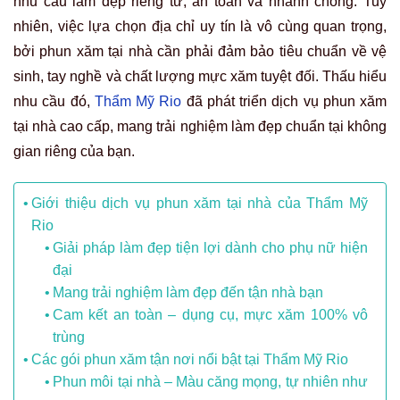
nhu cầu làm đẹp riêng tư, an toàn và nhanh chóng
. Tuy
nhiên, việc lựa chọn địa chỉ uy tín là vô cùng quan trọng,
bởi phun xăm tại nhà cần phải đảm bảo tiêu chuẩn về vệ
sinh, tay nghề và chất lượng mực xăm tuyệt đối. Thấu hiểu
nhu cầu đó,
Thẩm Mỹ Rio
đã phát triển dịch vụ phun xăm
tại nhà cao cấp, mang trải nghiệm làm đẹp chuẩn tại không
gian riêng của bạn.
Giới thiệu dịch vụ phun xăm tại nhà của Thẩm Mỹ
Rio
Giải pháp làm đẹp tiện lợi dành cho phụ nữ hiện
đại
Mang trải nghiệm làm đẹp đến tận nhà bạn
Cam kết an toàn – dụng cụ, mực xăm 100% vô
trùng
Các gói phun xăm tận nơi nổi bật tại Thẩm Mỹ Rio
Phun môi tại nhà – Màu căng mọng, tự nhiên như