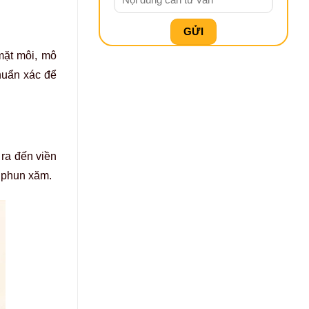
mặt môi, mô
huẩn xác để
 ra đến viền
u phun xăm.