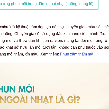
iệu ứng phun môi trong đậm ngoài nhạt (không loang lổ)
Ombre) là kỹ thuật làm đẹp tạo nên sự chuyển giao màu sắc mề
yền thống. Chuyên gia sẽ sử dụng đầu kim nano siêu mảnh đưa
ng môi và thưa dần khi tiến ra viền, mang lại đôi môi rạng rỡ
ao khát sở hữu làn môi tươi tắn, không cần phụ thuộc vào so
trạng môi thâm, xỉn màu. Xem thêm:
Phun xăm thẩm mỹ