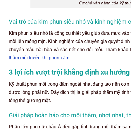
Cơ chế vận hành của kỹ thu
Vai trò của kim phun siêu nhỏ và kinh nghiệm 
Kim phun siêu nhỏ là công cụ thiết yếu giúp đưa mực vào
môi lên mỏng mịn. Kinh nghiệm của chuyên gia quyết định đ
chuyển màu hài hòa và sắc nét cho đôi môi. Tham khảo t
thâm môi trước khi phun xăm
.
3 lợi ích vượt trội khẳng định xu hướn
Kỹ thuật phun môi trong đậm ngoài nhạt đang tạo nên cơn
được lòng phái nữ. Đây đích thị là giải pháp thẩm mỹ tinh 
tổng thể gương mặt.
Giải pháp hoàn hảo cho môi thâm, nhợt nhạt, t
Phần lớn phụ nữ châu Á đều gặp tình trạng môi thâm sạm 