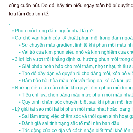
cùng cuốn hút. Do đó, hãy tìm hiểu ngay toàn bộ bí quyết
lưu làm đẹp tinh tế.
Phun môi trong đậm ngoài nhạt là gì?
Cơ chế vận hành của kỹ thuật phun môi trong đậm ngoà
Sự chuyển màu gradient tinh tế khi phun môi màu nhạ
Vai trò của kim phun siêu nhỏ và kinh nghiệm của ch
3 lợi ích vượt trội khẳng định xu hướng phun môi trong
Giải pháp hoàn hảo cho môi thâm, nhợt nhạt, thiếu 
Tạo độ đầy đặn và quyến rũ cho dáng môi, xóa bỏ vi
Đảm bảo hài hòa màu môi với tông da, kể cả khi lự
Những điều cần cân nhắc khi quyết định phun môi tron
Tiêu chí lựa chọn bảng màu mực phun môi màu nhạt
Quy trình chăm sóc chuyên biệt sau khi phun môi tro
Lý giải tại sao môi lại bị phun môi màu nhạt hoặc loang 
Sai lầm trong việc chăm sóc và thói quen sinh hoạt g
Đánh giá sai tình trạng sắc tố môi nền ban đầu
Tác động của cơ địa và cách nhận biết “môi khó lên