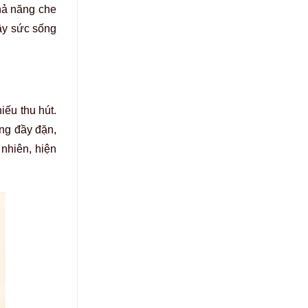
hả năng che
đầy sức sống
ếu thu hút.
ng đầy đặn,
nhiên, hiện