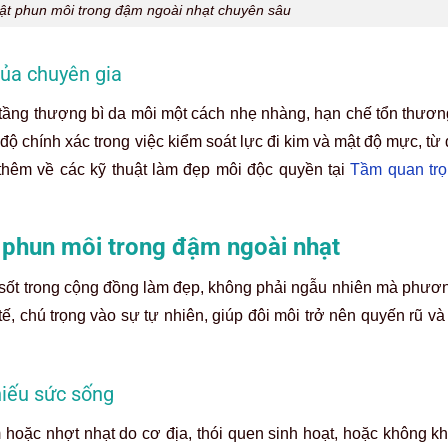
ật phun môi trong đậm ngoài nhạt chuyên sâu
của chuyên gia
 tầng thượng bì da môi một cách nhẹ nhàng, hạn chế tổn thươn
ộ chính xác trong việc kiểm soát lực đi kim và mật độ mực, từ 
hêm về các kỹ thuật làm đẹp môi độc quyền tại
Tầm quan tr
g phun môi trong đậm ngoài nhạt
 sốt trong cộng đồng làm đẹp, không phải ngẫu nhiên mà phươ
tế, chú trọng vào sự tự nhiên, giúp đôi môi trở nên quyến rũ và
hiếu sức sống
hoặc nhợt nhạt do cơ địa, thói quen sinh hoạt, hoặc không khử