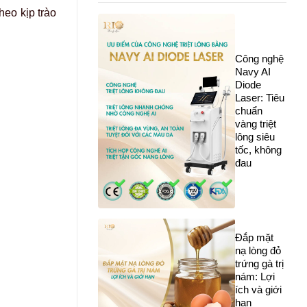
heo kịp trào
Công nghệ
Navy AI
Diode
Laser: Tiêu
chuẩn
vàng triệt
lông siêu
tốc, không
đau
Đắp mặt
nạ lòng đỏ
trứng gà trị
nám: Lợi
ích và giới
hạn