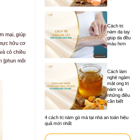
Cách trị
nám da tay
m mại, giúp
giúp da đều
 mực hữu cơ
màu hơn
 và có chiều
n [phun môi
Cách làm
nghệ ngâm
mật ong trị
nám và
những điều
cần biết
4 cách trị nám gò má tại nhà an toàn hiệu
quả mới nhất