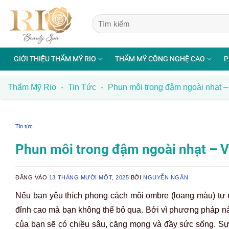
Bỏ
qua
nội
dung
GIỚI THIỆU THẨM MỸ RIO
THẨM MỸ CÔNG NGHỆ CAO
P
Thẩm Mỹ Rio
-
Tin Tức
-
Phun môi trong đậm ngoài nhạt –
Tin tức
Phun môi trong đậm ngoài nhạt – V
ĐĂNG VÀO
13 THÁNG MƯỜI MỘT, 2025
BỞI
NGUYỄN NGÂN
Nếu bạn yêu thích phong cách môi ombre (loang màu) tự n
đỉnh cao mà bạn không thể bỏ qua. Bởi vì phương pháp nà
của bạn sẽ có chiều sâu, căng mọng và đầy sức sống. Sự 