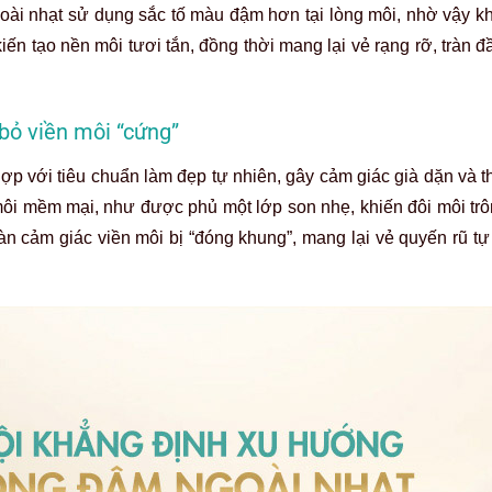
goài nhạt sử dụng sắc tố màu đậm hơn tại lòng môi, nhờ vậy k
iến tạo nền môi tươi tắn, đồng thời mang lại vẻ rạng rỡ, tràn 
bỏ viền môi “cứng”
 với tiêu chuẩn làm đẹp tự nhiên, gây cảm giác già dặn và thi
ôi mềm mại, như được phủ một lớp son nhẹ, khiến đôi môi trô
 cảm giác viền môi bị “đóng khung”, mang lại vẻ quyến rũ tự 