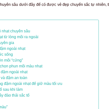
 chuyên sâu dưới đây để có được vẻ đẹp chuyển sắc tự nhiên, t
i nhạt chuyên sâu
t từ lòng môi ra ngoài
uyên gia
 đậm ngoài nhạt
sức sống
ền môi “cứng”
a chọn phun môi màu nhạt
g đậm ngoài nhạt
 và đậm an toàn
ng đậm ngoài nhạt để giữ màu tối ưu
lổ sau khi làm
ây đào thải sắc tố
 màu”