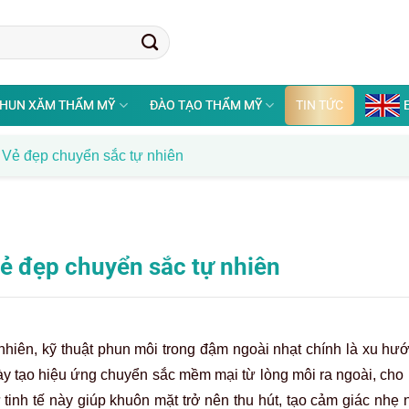
HUN XĂM THẨM MỸ
ĐÀO TẠO THẨM MỸ
TIN TỨC
 Vẻ đẹp chuyển sắc tự nhiên
ẻ đẹp chuyển sắc tự nhiên
hiên, kỹ thuật phun môi trong đậm ngoài nhạt chính là xu hư
y tạo hiệu ứng chuyển sắc mềm mại từ lòng môi ra ngoài, cho 
tinh tế này giúp khuôn mặt trở nên thu hút, tạo cảm giác nhẹ 