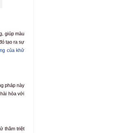
g, giúp màu
đó tạo ra sự
ọng của khử
ng pháp này
 hài hòa với
 thâm triệt