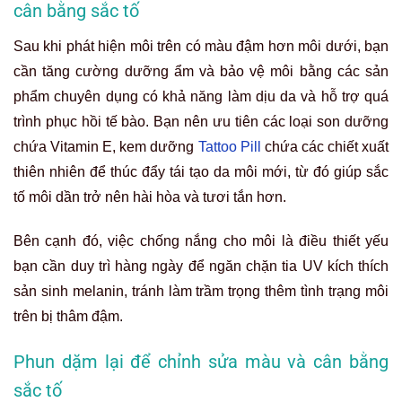
Bên cạnh đó, việc chống nắng cho môi là điều thiết yếu
bạn cần duy trì hàng ngày để ngăn chặn tia UV kích thích
sản sinh melanin, tránh làm trầm trọng thêm tình trạng môi
trên bị thâm đậm.
Phun dặm lại để chỉnh sửa màu và cân bằng
sắc tố
Cẩm nang 4 giải pháp khôi phục màu môi đồng đều sau khi
phun môi trên đậm hơn môi dưới
Giải pháp phun
dặm lại
thường được các chuyên gia thẩm
mỹ đề xuất khi mức độ chênh lệch màu sắc giữa môi trên
và môi dưới không quá lớn. Chuyên gia sẽ tiến hành pha
màu mực phun môi với tỉ lệ phù hợp, tập trung dặm thêm