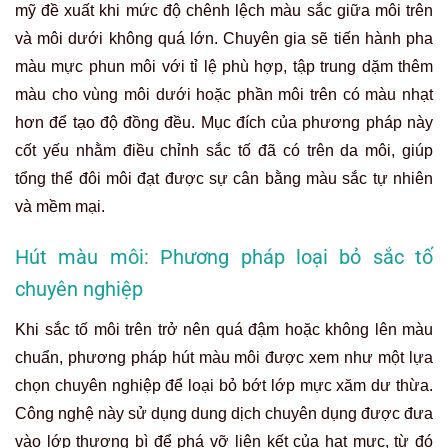
Như vậy, bạn nên tìm hiểu kỹ về quy trình và chất lượng
dung dịch hút màu được sử dụng để bảo vệ da môi khỏi
những tổn thương không đáng có.
Kỹ thuật hạ màu sắc tố bằng laser thẩm mỹ
Laser là một công cụ mạnh mẽ được dùng để điều chỉnh
sự chênh lệch màu sắc đáng kể sau khi phun môi trên đậm
hơn môi dưới, đặc biệt với các màu mực khó xử lý hoặc lỗi
kỹ thuật. Các tia laser như
Picotech Advance
hay
Ruby
Laser Alpha 6
với bước sóng phù hợp sẽ đi sâu vào tầng
da, chọn lọc phá hủy các phân tử mực xăm mà không gây
ảnh hưởng đến mô da xung quanh. Quá trình này không
chỉ giúp hạ màu môi trên mà còn kích thích tăng sinh
collagen, giúp môi bạn trở nên căng mọng và hồng hào
hơn.