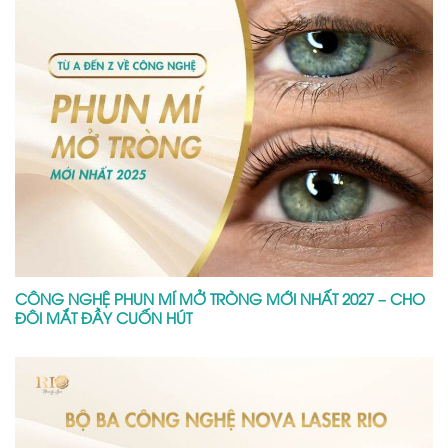
Email của bạn sẽ không được hiển thị công khai.
Các trường bắt buộc được đánh dấu
*
Bình luận
*
Tên
*
Email
*
Trang web