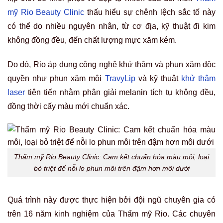
Bạn muốn nhận thông tin và hướng dẫn làm đẹp hiệu quả
từ chuyên gia? Hãy bấm theo dõi Facebook chính thức
của anh
Trần Mạnh Thắng
, CEO Thẩm mỹ Rio Beauty
Clinic. Với hơn 20 năm kinh nghiệm trong lĩnh vực thẩm
mỹ, anh Thắng luôn chia sẻ những góc nhìn chuyên môn
và lời khuyên hữu ích đến với cộng đồng.
Nguyễn Ngân
: Author