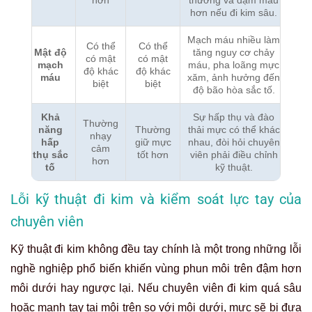
hơn nếu đi kim sâu.
Mạch máu nhiều làm
Có thể
Có thể
Mật độ
tăng nguy cơ chảy
có mật
có mật
mạch
máu, pha loãng mực
độ khác
độ khác
máu
xăm, ảnh hưởng đến
biệt
biệt
độ bão hòa sắc tố.
Khả
Sự hấp thụ và đào
Thường
năng
Thường
thải mực có thể khác
nhạy
hấp
giữ mực
nhau, đòi hỏi chuyên
cảm
thụ sắc
tốt hơn
viên phải điều chỉnh
hơn
tố
kỹ thuật.
Lỗi kỹ thuật đi kim và kiểm soát lực tay của
chuyên viên
Kỹ thuật đi kim không đều tay chính là một trong những lỗi
nghề nghiệp phổ biến khiến vùng phun môi trên đậm hơn
môi dưới hay ngược lại. Nếu chuyên viên đi kim quá sâu
hoặc mạnh tay tại môi trên so với môi dưới, mực sẽ bị đưa