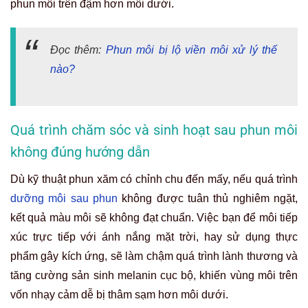
dưỡng môi sau phun
không được tuân thủ nghiêm ngặt,
kết quả màu môi sẽ không đạt chuẩn. Việc bạn để môi tiếp
xúc trực tiếp với ánh nắng mặt trời, hay sử dụng thực
phẩm gây kích ứng, sẽ làm chậm quá trình lành thương và
tăng cường sản sinh melanin cục bộ, khiến vùng môi trên
vốn nhạy cảm dễ bị thâm sạm hơn môi dưới.
Bên cạnh đó, thao tác vệ sinh hay bôi dưỡng không đúng
cách cũng có thể làm trôi màu, gây nhiễm trùng, khiến màu
môi lên không chuẩn sắc.
Cẩm nang 4 giải pháp khôi phục màu
môi đồng đều sau khi phun môi trên
đậm hơn môi dưới
Tình trạng sau khi phun môi trên đậm hơn môi dưới khiến