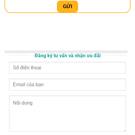
0966941999 - 0963246533
Email:
thammyrio999@gmail.com
DỊCH VỤ NỔI BẬT
Điêu khắc chân mày hairstroke
Phun xăm mí mắt
Xóa xăm
môi
Xóa xăm lông mày
Làm hồng bikini
Phun hồng nhũ hoa
CHÍNH SÁCH & ĐIỀU KHOẢN
Điều khoản dịch vụ
Chính sách bảo mật thông tin
Chính
sách thanh toán
Chính sách bảo hành
THỜI GIAN MỞ CỬA
Mở cửa từ 8:00 - 18:00 tất cả các ngày trong tuần (trừ ngày