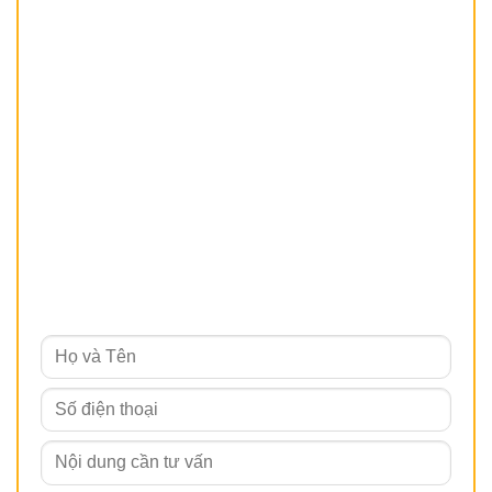
THẨM MỸ RIO BEAUTY CLINIC
Cơ sở 1:
Số 205 Thụy Khuê, Tây Hồ, Hà Nội
Hotline: