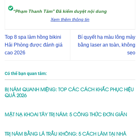
CÔNG NGHỆ PHUN MÍ MỞ TRÒNG MỚI NHẤT 2027 – CHO
ĐÔI MẮT ĐẦY CUỐN HÚT