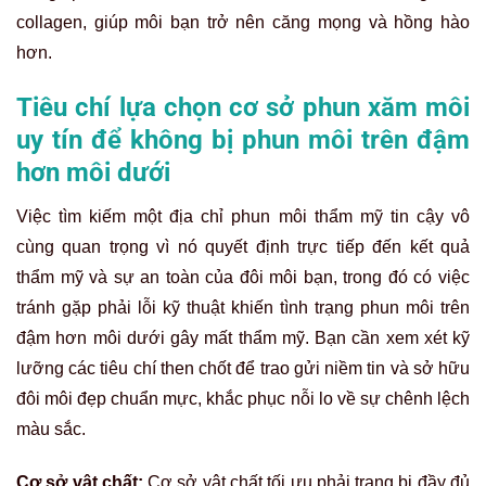
trọng còn tạo cảm giác thư giãn và thoải mái cho bạn trong
suốt quá trình làm đẹp.
Công nghệ:
Công nghệ phun môi
đóng vai trò then chốt
trong việc tạo ra đôi môi đẹp tự nhiên, bởi kỹ thuật tiên tiến
sử dụng đầu kim nano siêu mảnh sẽ giảm thiểu tối đa tổn
thương và rút ngắn thời gian hồi phục. Những công nghệ
chuẩn Hàn Quốc thường được giới chuyên gia đánh giá
cao nhờ khả năng đưa mực vào tầng thượng bì một cách
chính xác, đảm bảo màu môi lên chuẩn, đều màu.
Tiêu chí lựa chọn cơ sở phun xăm môi uy tín để không bị phun
môi trên đậm hơn môi dưới
Kinh nghiệm chuyên gia:
Kinh nghiệm lâu năm và tay