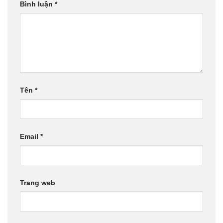
Bị nám quanh miệng: top các cách khắc phục hiệu quả 2026
Mặt nạ khoai tây trị nám: 5 công thức đơn giản
Trị nám bằng lá trầu không: 5 cách làm tại nhà
Bảng giá phun mí mắt mới nhất
2027 - Những khuyến mãi lớn
không nên bỏ qua
Công nghệ phun mí mở tròng
mới nhất 2027 - Cho đôi mắt đầy
cuốn hút