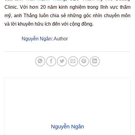
TRỊ NÁM BẰNG LÁ TRẦU KHÔNG: 5 CÁCH LÀM TẠI NHÀ
BẢNG GIÁ PHUN MÍ MẮT MỚI NHẤT 2027 – NHỮNG
KHUYẾN MÃI LỚN KHÔNG NÊN BỎ QUA