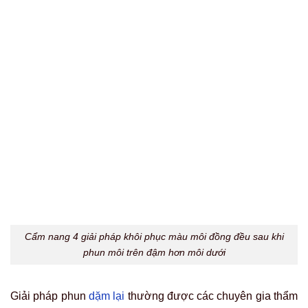
màu cho vùng môi dưới hoặc phần môi trên có màu nhạt
hơn để tạo độ đồng đều. Mục đích của phương pháp này
cốt yếu nhằm điều chỉnh sắc tố đã có trên da môi, giúp
tổng thể đôi môi đạt được sự cân bằng màu sắc tự nhiên
và mềm mại.
Hút màu môi: Phương pháp loại bỏ sắc tố
chuyên nghiệp
Khi sắc tố môi trên trở nên quá đậm hoặc không lên màu
chuẩn, phương pháp hút màu môi được xem như một lựa
chọn chuyên nghiệp để loại bỏ bớt lớp mực xăm dư thừa.
Công nghệ này sử dụng dung dịch chuyên dụng được đưa
vào lớp thượng bì để phá vỡ liên kết của hạt mực, từ đó
giúp màu mực mờ đi và tạo điều kiện cho việc phun môi
mới đạt hiệu quả cao hơn.