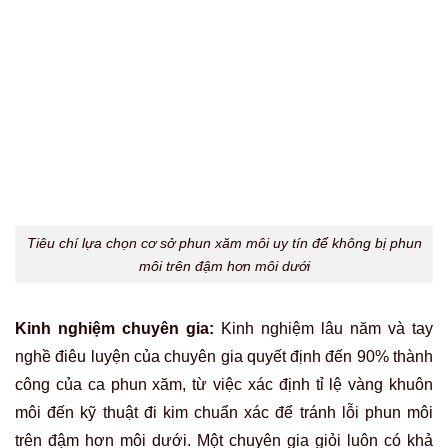
nỗi lo phun môi trên đậm hơn môi dưới
Khi không may gặp phải tình trạng phun môi trên đậm hơn
môi dưới, điều bạn cần là một giải pháp chuyên nghiệp,
kịp thời để khôi phục vẻ đẹp tự nhiên của đôi môi.
Thẩm
mỹ Rio Beauty Clinic
thấu hiểu sự chênh lệch sắc tố này
có thể do nhiều nguyên nhân, từ cơ địa, kỹ thuật đi kim
không đồng đều, đến chất lượng mực xăm kém.
Do đó, Rio áp dụng công nghệ khử thâm và phun xăm độc
quyền như phun xăm môi
TravyLip
và kỹ thuật
khử thâm
laser
tiên tiến nhằm phân giải melanin tích tụ không đều,
đồng thời cấy màu mới chuẩn xác.
Thẩm mỹ Rio Beauty Clinic: Cam kết chuẩn hóa màu môi, loại
bỏ triệt để nỗi lo phun môi trên đậm hơn môi dưới