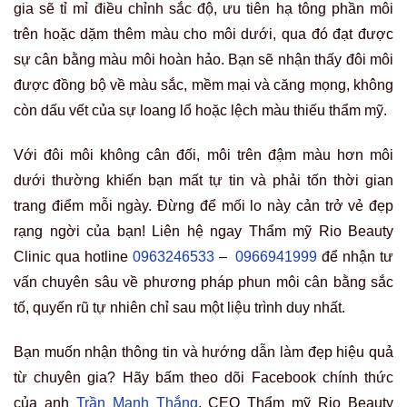
Nguyễn Ngân
“Phạm Thanh Tâm” Đã kiểm duyệt nội dung
Xem thêm thông tin
Top 8 spa làm hồng bikini
Bí quyết hạ màu lông mày
Hải Phòng được đánh giá
bằng laser an toàn, không
cao 2026
sẹo
Có thể bạn quan tâm:
BỊ NÁM QUANH MIỆNG: TOP CÁC CÁCH KHẮC PHỤC HIỆU
QUẢ 2026
MẶT NẠ KHOAI TÂY TRỊ NÁM: 5 CÔNG THỨC ĐƠN GIẢN