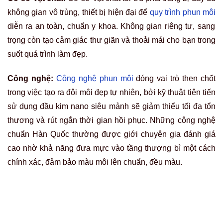
nghề điêu luyện của chuyên gia quyết định đến 90% thành
công của ca phun xăm, từ việc xác định tỉ lệ vàng khuôn
môi đến kỹ thuật đi kim chuẩn xác để tránh lỗi phun môi
trên đậm hơn môi dưới. Một chuyên gia giỏi luôn có khả
năng cá nhân hóa màu sắc và dáng môi, từ đó mang đến
sự hài lòng cao nhất cho bạn.
Chất lượng mực xăm:
Các loại mực xăm hữu cơ chất
lượng cao, có nguồn gốc rõ ràng là yếu tố tiên quyết để
môi lên màu chuẩn, bền và an toàn cao cho sức khỏe. Khi
sử dụng loại mực này, đôi môi không chỉ sở hữu sắc hồng
tươi tắn mà còn tránh được các nguy cơ kích ứng, dị ứng,
giúp duy trì vẻ đẹp lâu dài.
Thẩm mỹ Rio Beauty Clinic: Cam kết
chuẩn hóa màu môi, loại bỏ triệt để