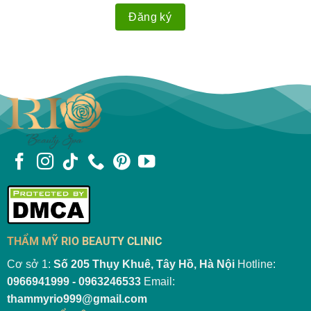
lễ, ngày Tết).
Nếu đến muộn hơn quý khách vui lòng hẹn
trước để chúng tôi đón tiếp chu đáo.