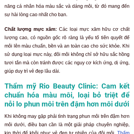
Quá trình này được thực hiện bởi đội ngũ chuyên gia có
trên 16 năm kinh nghiệm của Thẩm mỹ Rio. Các chuyên
gia sẽ tỉ mỉ điều chỉnh sắc độ, ưu tiên hạ tông phần môi
trên hoặc dặm thêm màu cho môi dưới, qua đó đạt được
sự cân bằng màu môi hoàn hảo. Bạn sẽ nhận thấy đôi môi
được đồng bộ về màu sắc, mềm mại và căng mọng, không
còn dấu vết của sự loang lổ hoặc lệch màu thiếu thẩm mỹ.
Với đôi môi không cân đối, môi trên đậm màu hơn môi
dưới thường khiến bạn mất tự tin và phải tốn thời gian
trang điểm mỗi ngày. Đừng để mối lo này cản trở vẻ đẹp
rạng ngời của bạn! Liên hệ ngay Thẩm mỹ Rio Beauty
Clinic qua hotline
0963246533
–
0966941999
để nhận tư
vấn chuyên sâu về phương pháp phun môi cân bằng sắc
tố, quyến rũ tự nhiên chỉ sau một liệu trình duy nhất.