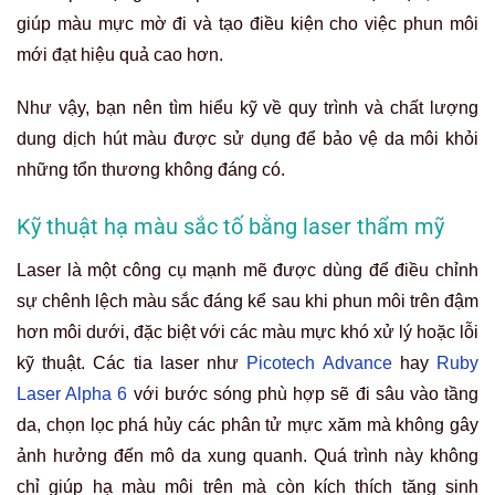
Tiêu chí lựa chọn cơ sở phun xăm môi
uy tín để không bị phun môi trên đậm
hơn môi dưới
Việc tìm kiếm một địa chỉ phun môi thẩm mỹ tin cậy vô
cùng quan trọng vì nó quyết định trực tiếp đến kết quả
thẩm mỹ và sự an toàn của đôi môi bạn, trong đó có việc
tránh gặp phải lỗi kỹ thuật khiến tình trạng phun môi trên
đậm hơn môi dưới gây mất thẩm mỹ. Bạn cần xem xét kỹ
lưỡng các tiêu chí then chốt để trao gửi niềm tin và sở hữu
đôi môi đẹp chuẩn mực, khắc phục nỗi lo về sự chênh lệch
màu sắc.
Cơ sở vật chất:
Cơ sở vật chất tối ưu phải trang bị đầy đủ
không gian vô trùng, thiết bị hiện đại để
quy trình phun môi
diễn ra an toàn, chuẩn y khoa. Không gian riêng tư, sang