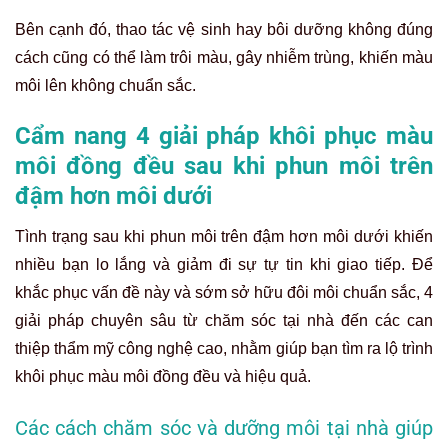
nhiều bạn lo lắng và giảm đi sự tự tin khi giao tiếp. Để
khắc phục vấn đề này và sớm sở hữu đôi môi chuẩn sắc, 4
giải pháp chuyên sâu từ chăm sóc tại nhà đến các can
thiệp thẩm mỹ công nghệ cao, nhằm giúp bạn tìm ra lộ trình
khôi phục màu môi đồng đều và hiệu quả.
Các cách chăm sóc và dưỡng môi tại nhà giúp
cân bằng sắc tố
Sau khi phát hiện môi trên có màu đậm hơn môi dưới, bạn
cần tăng cường dưỡng ẩm và bảo vệ môi bằng các sản
phẩm chuyên dụng có khả năng làm dịu da và hỗ trợ quá
trình phục hồi tế bào. Bạn nên ưu tiên các loại son dưỡng
chứa Vitamin E, kem dưỡng
Tattoo Pill
chứa các chiết xuất
thiên nhiên để thúc đẩy tái tạo da môi mới, từ đó giúp sắc
tố môi dần trở nên hài hòa và tươi tắn hơn.