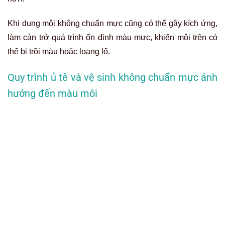
Khi dung môi không chuẩn mực cũng có thể gây kích ứng,
làm cản trở quá trình ổn định màu mực, khiến môi trên có
thể bị trồi màu hoặc loang lổ.
Quy trình ủ tê và vệ sinh không chuẩn mực ảnh
hưởng đến màu môi
Nguyên nhân dẫn đến tình trạng phun môi trên đậm hơn môi
dưới
Quy trình ủ tê và vệ sinh trước khi phun môi cần được thực
hiện chuẩn mực vì chúng tác động lớn đến sự lên màu
cuối cùng của đôi môi. Thời gian và nồng độ ủ tê không