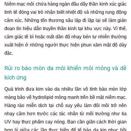
Niêm mạc môi chứa hàng ngàn đầu dây thần kinh xúc giác
tinh tế đóng vai trò nhận biết nhiệt độ và những rung động
cảm xúc. Những tổn thương sâu lặp đi lặp lại sẽ làm gián
đoạn tín hiệu dẫn truyền thần kinh tại khu vực này. Vì thế,
cảm giác tê bì hoặc mất dần độ nhạy bén tự nhiên thường
xuất hiện ở những người thực hiện phun xăm mật độ dày
đặc.
Rủi ro bào mòn da môi khiến môi mỏng và dễ
kích ứng
Quá trình đưa kim vào da nhiều lần vô tình bào mòn lớp
màng bảo vệ hydrolipid mỏng manh trên bề mặt niêm mạc.
Hàng rào miễn dịch tại chỗ suy yếu làm đôi môi trở nên
nhạy cảm hơn trước các tác nhân từ môi trường như tia
UV hay thực phẩm cay nóng. Bạn cần giãn cách thời gian
hợp lý giữa các lần thực hiện để tế bào da kịp phục hồi