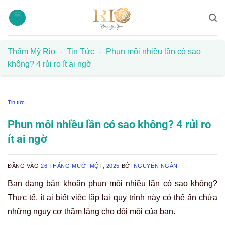
Bỏ
qua
nội
dung
Thẩm Mỹ Rio
-
Tin Tức
-
Phun môi nhiều lần có sao
không? 4 rủi ro ít ai ngờ
Tin tức
Phun môi nhiều lần có sao không? 4 rủi ro
ít ai ngờ
ĐĂNG VÀO
26 THÁNG MƯỜI MỘT, 2025
BỞI
NGUYỄN NGÂN
Bạn đang băn khoăn phun môi nhiều lần có sao không?
Thực tế, ít ai biết việc lặp lại quy trình này có thể ẩn chứa
những nguy cơ thầm lặng cho đôi môi của bạn.