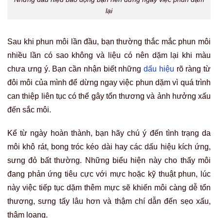
lại
Sau khi phun môi lần đầu, bạn thường thắc mắc phun môi
nhiều lần có sao không và liệu có nên dặm lại khi màu
chưa ưng ý. Bạn cần nhận biết những
dấu hiệu
rõ ràng từ
đôi môi của mình để dừng ngay việc phun dặm vì quá trình
can thiệp liên tục có thể gây tổn thương và ảnh hưởng xấu
đến sắc môi.
Kể từ ngày hoàn thành, bạn hãy chú ý đến tình trạng da
môi khô rát, bong tróc kéo dài hay các dấu hiệu kích ứng,
sưng đỏ bất thường. N
hững biểu hiện này cho thấy môi
đang phản ứng tiêu cực với mực hoặc kỹ thuật phun, lúc
này việc tiếp tục dặm thêm mực sẽ khiến môi càng dễ tổn
thương, sưng tấy lâu hơn và thậm chí dẫn đến sẹo xấu,
thâm loang.