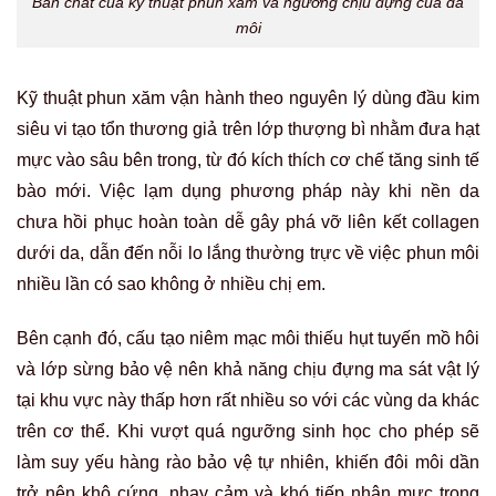
Bản chất của kỹ thuật phun xăm và ngưỡng chịu đựng của da
môi
Kỹ thuật phun xăm vận hành theo nguyên lý dùng đầu kim
siêu vi tạo tổn thương giả trên lớp thượng bì nhằm đưa hạt
mực vào sâu bên trong, từ đó kích thích cơ chế tăng sinh tế
bào mới. Việc lạm dụng phương pháp này khi nền da
chưa hồi phục hoàn toàn dễ gây phá vỡ liên kết collagen
dưới da, dẫn đến nỗi lo lắng thường trực về việc phun môi
nhiều lần có sao không ở nhiều chị em.
Bên cạnh đó, cấu tạo niêm mạc môi thiếu hụt tuyến mồ hôi
và lớp sừng bảo vệ nên khả năng chịu đựng ma sát vật lý
tại khu vực này thấp hơn rất nhiều so với các vùng da khác
trên cơ thể.
Khi vượt quá ngưỡng sinh học cho phép sẽ
làm suy yếu hàng rào bảo vệ tự nhiên, khiến đôi môi dần
trở nên khô cứng, nhạy cảm và khó tiếp nhận mực trong