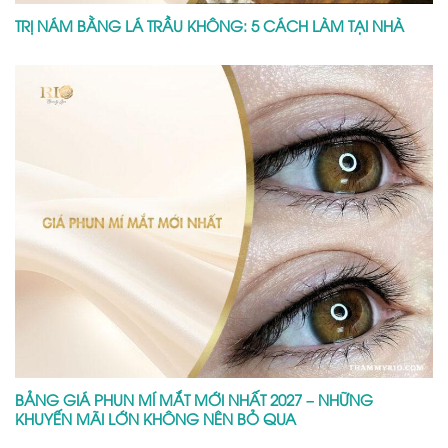
TRỊ NÁM BẰNG LÁ TRẦU KHÔNG: 5 CÁCH LÀM TẠI NHÀ
BẢNG GIÁ PHUN MÍ MẮT MỚI NHẤT 2027 – NHỮNG
KHUYẾN MÃI LỚN KHÔNG NÊN BỎ QUA