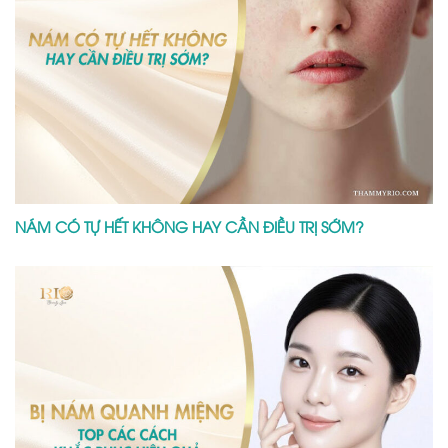
NÁM CÓ TỰ HẾT KHÔNG HAY CẦN ĐIỀU TRỊ SỚM?