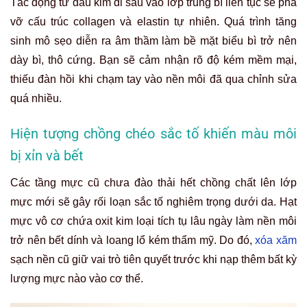
Tác động từ đầu kim đi sâu vào lớp trung bì liên tục sẽ phá
vỡ cấu trúc collagen và elastin tự nhiên. Quá trình tăng
sinh mô sẹo diễn ra âm thầm làm bề mặt biểu bì trở nên
dày bì, thô cứng. Bạn sẽ cảm nhận rõ độ kém mềm mại,
thiếu đàn hồi khi chạm tay vào nền môi đã qua chỉnh sửa
quá nhiều.
Hiện tượng chồng chéo sắc tố khiến màu môi
bị xỉn và bết
Các tầng mực cũ chưa đào thải hết chồng chất lên lớp
mực mới sẽ gây rối loạn sắc tố nghiêm trọng dưới da. Hạt
mực vô cơ chứa oxit kim loại tích tụ lâu ngày làm nền môi
trở nên bết dính và loang lổ kém thẩm mỹ. Do đó,
xóa xăm
sạch nền cũ giữ vai trò tiên quyết trước khi nạp thêm bất kỳ
lượng mực nào vào cơ thể.