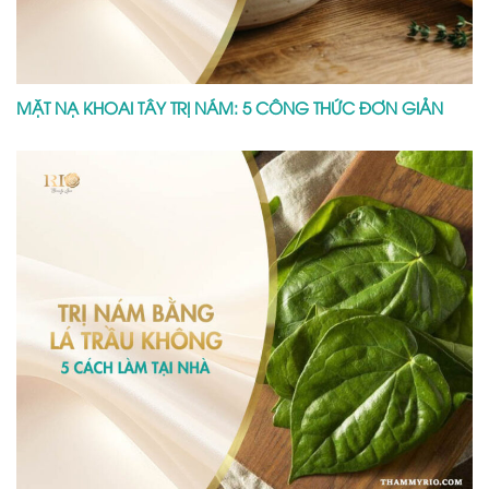
MẶT NẠ KHOAI TÂY TRỊ NÁM: 5 CÔNG THỨC ĐƠN GIẢN