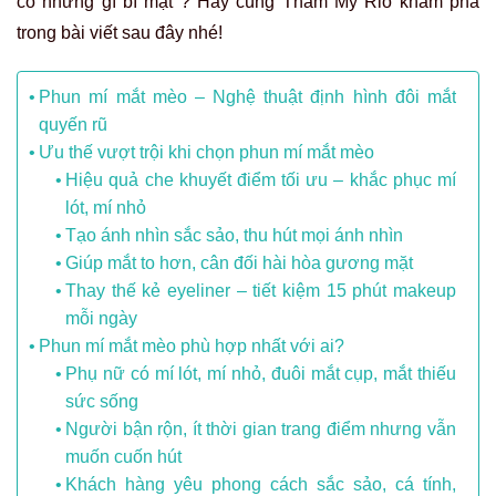
có những gì bí mật ? Hãy cùng Thẩm Mỹ Rio khám phá
trong bài viết sau đây nhé!
Phun mí mắt mèo – Nghệ thuật định hình đôi mắt
quyến rũ
Ưu thế vượt trội khi chọn phun mí mắt mèo
Hiệu quả che khuyết điểm tối ưu – khắc phục mí
lót, mí nhỏ
Tạo ánh nhìn sắc sảo, thu hút mọi ánh nhìn
Giúp mắt to hơn, cân đối hài hòa gương mặt
Thay thế kẻ eyeliner – tiết kiệm 15 phút makeup
mỗi ngày
Phun mí mắt mèo phù hợp nhất với ai?
Phụ nữ có mí lót, mí nhỏ, đuôi mắt cụp, mắt thiếu
sức sống
Người bận rộn, ít thời gian trang điểm nhưng vẫn
muốn cuốn hút
Khách hàng yêu phong cách sắc sảo, cá tính,