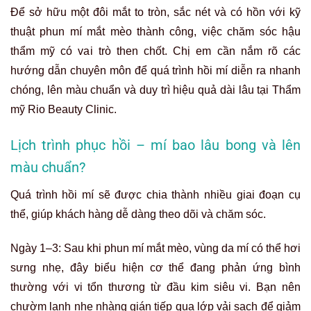
Để sở hữu một đôi mắt to tròn, sắc nét và có hồn với kỹ
thuật phun mí mắt mèo thành công, việc chăm sóc hậu
thẩm mỹ có vai trò then chốt. Chị em cần nắm rõ các
hướng dẫn chuyên môn để quá trình hồi mí diễn ra nhanh
chóng, lên màu chuẩn và duy trì hiệu quả dài lâu tại Thẩm
mỹ Rio Beauty Clinic.
Lịch trình phục hồi – mí bao lâu bong và lên
màu chuẩn?
Quá trình hồi mí sẽ được chia thành nhiều giai đoạn cụ
thể, giúp khách hàng dễ dàng theo dõi và chăm sóc.
Ngày 1–3: Sau khi phun mí mắt mèo, vùng da mí có thể hơi
sưng nhẹ, đây biểu hiện cơ thể đang phản ứng bình
thường với vi tổn thương từ đầu kim siêu vi. Bạn nên
chườm lạnh nhẹ nhàng gián tiếp qua lớp vải sạch để giảm