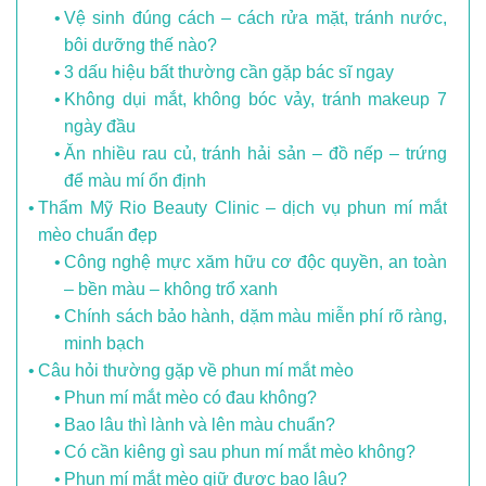
Vệ sinh đúng cách – cách rửa mặt, tránh nước,
bôi dưỡng thế nào?
3 dấu hiệu bất thường cần gặp bác sĩ ngay
Không dụi mắt, không bóc vảy, tránh makeup 7
ngày đầu
Ăn nhiều rau củ, tránh hải sản – đồ nếp – trứng
để màu mí ổn định
Thẩm Mỹ Rio Beauty Clinic – dịch vụ phun mí mắt
mèo chuẩn đẹp
Công nghệ mực xăm hữu cơ độc quyền, an toàn
– bền màu – không trổ xanh
Chính sách bảo hành, dặm màu miễn phí rõ ràng,
minh bạch
Câu hỏi thường gặp về phun mí mắt mèo
Phun mí mắt mèo có đau không?
Bao lâu thì lành và lên màu chuẩn?
Có cần kiêng gì sau phun mí mắt mèo không?
Phun mí mắt mèo giữ được bao lâu?