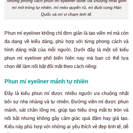
Những phong cách phun mí eyeliner được ưa chuộng nhất gồm
mí mở tròng tự nhiên, mí mèo quyến rũ, mí đuôi cong Hàn
Quốc và mí vi chạm tinh tế.
Phun mí eyeliner không chỉ đơn giản là tạo viền mí mà còn
đa dạng về kiểu dáng, phù hợp với từng phong cách và
hình dáng mắt của mỗi người. Dưới đây là một số kiểu
phun mí eyeliner phổ biến hiện nay mà bạn có thể lựa
chọn để làm nổi bật đôi mắt theo cách riêng:
Phun mí eyeliner mảnh tự nhiên
Đây là kiểu phun mí được nhiều người ưa chuộng nhất
bởi sự nhẹ nhàng và tự nhiên. Đường viền mí được phun
mảnh, sát chân lông mi, giúp tạo hiệu ứng mắt to tròn và
nổi bật nhưng không gây cảm giác quá đậm hay giả tạo.
Kiểu này phù hợp với những ai yêu thích vẻ đẹp tinh tế, dễ