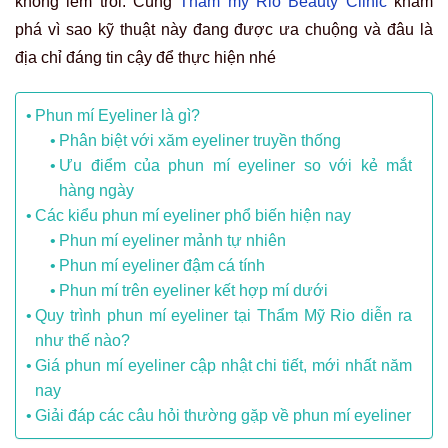
không lem trôi. Cùng
Thẩm mỹ Rio Beauty Clinic
khám
phá vì sao kỹ thuật này đang được ưa chuộng và đâu là
địa chỉ đáng tin cậy để thực hiện nhé
Phun mí Eyeliner là gì?
Phân biệt với xăm eyeliner truyền thống
Ưu điểm của phun mí eyeliner so với kẻ mắt
hàng ngày
Các kiểu phun mí eyeliner phổ biến hiện nay
Phun mí eyeliner mảnh tự nhiên
Phun mí eyeliner đậm cá tính
Phun mí trên eyeliner kết hợp mí dưới
Quy trình phun mí eyeliner tại Thẩm Mỹ Rio diễn ra
như thế nào?
Giá phun mí eyeliner cập nhật chi tiết, mới nhất năm
nay
Giải đáp các câu hỏi thường gặp về phun mí eyeliner