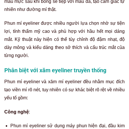
màu mực sau khi bong sẽ tiệp với màu da, tạo cảm giác tự
nhiên như đường mí thật.
Phun mí eyeliner được nhiều người lựa chọn nhờ sự tiện
lợi, tính thẩm mỹ cao và phù hợp với hầu hết mọi dáng
mắt. Kỹ thuật này hiện có thể tùy chỉnh độ đậm nhạt, độ
dày mỏng và kiểu dáng theo sở thích và cấu trúc mắt của
từng người.
Phân biệt với xăm eyeliner truyền thống
Phun mí eyeliner và xăm mí eyeliner đều nhằm mục đích
tạo viền mí rõ nét, tuy nhiên có sự khác biệt rõ rệt về nhiều
yếu tố gồm:
Công nghệ
:
Phun mí eyeliner sử dụng máy phun hiện đại, đầu kim