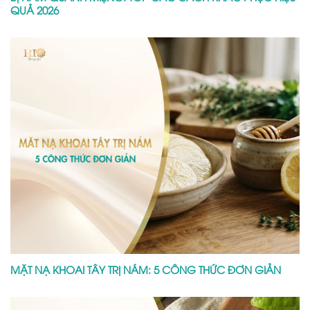
QUẢ 2026
MẶT NẠ KHOAI TÂY TRỊ NÁM: 5 CÔNG THỨC ĐƠN GIẢN