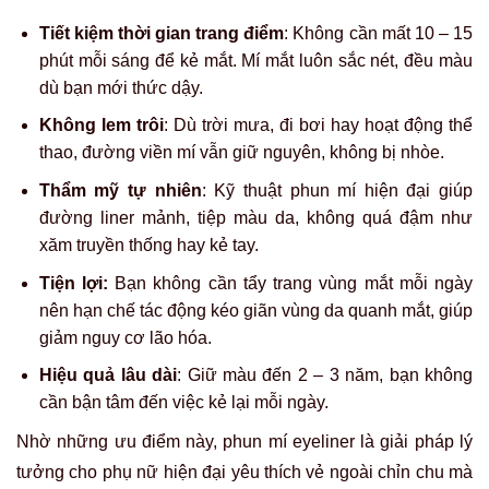
Tiết kiệm thời gian trang điểm
: Không cần mất 10 – 15
phút mỗi sáng để kẻ mắt. Mí mắt luôn sắc nét, đều màu
dù bạn mới thức dậy.
Không lem trôi
: Dù trời mưa, đi bơi hay hoạt động thể
thao, đường viền mí vẫn giữ nguyên, không bị nhòe.
Thẩm mỹ tự nhiên
: Kỹ thuật phun mí hiện đại giúp
đường liner mảnh, tiệp màu da, không quá đậm như
xăm truyền thống hay kẻ tay.
Tiện lợi:
Bạn không cần tẩy trang vùng mắt mỗi ngày
nên hạn chế tác động kéo giãn vùng da quanh mắt, giúp
giảm nguy cơ lão hóa.
Hiệu quả lâu dài
: Giữ màu đến 2 – 3 năm, bạn không
cần bận tâm đến việc kẻ lại mỗi ngày.
Nhờ những ưu điểm này, phun mí eyeliner là giải pháp lý
tưởng cho phụ nữ hiện đại yêu thích vẻ ngoài chỉn chu mà