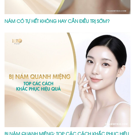
NÁM CÓ TỰ HẾT KHÔNG HAY CẦN ĐIỀU TRỊ SỚM?
BỊ NÁM QUANH MIỆNG: TOP CÁC CÁCH KHẮC PHỤC HIỆU