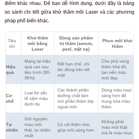
điểm khác nhau. Để bạn dễ hình dung, dưới đây là bảng
so sánh chi tiết giữa khử thâm môi Laser và các phương
pháp phổ biến khác.
Khử thâm
Dùng sản phẩm
Tiêu
Phun môi khử
môi bằng
trị thâm (serum,
chí
thâm
Laser
peel, mặt nạ)
Mang lại hiệu
Che phủ vùng
Rất hạn chế, chỉ
Hiệu
quả cao sau
thâm khá tốt,
tác động trên bề
quả
liệu trình (80-
tạo nên màu
mặt
95%)
mới đẹp
Các thành phần
Dùng màu mực
Loại bỏ sắc
Cơ
dưỡng chất làm
sáng hơn để
tố sậm màu
chế
mờ phần thâm lớp
trung hòa màu
dưới da
ngoài môi
thâm
Giữ nguyên
Không phải
Tự
màu môi
Có cải thiện nhẹ,
màu môi thật
nhiên
thật, tự nhiên
giúp môi sáng hơn
mà là màu mực
nhất