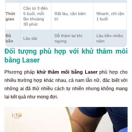
Cần từ 3 đến
Thời
5 buổi, mỗi
Rất lâu, cần kiên
Nhanh, chỉ cần
gian
lần khoảng
trì
1 buổi
30 phút
Độ
Dễ thâm lại khi
Lâu bền nhiều
Lâu dài
bền
ngưng
năm
Đối tượng phù hợp với khử thâm môi
bằng Laser
Phương pháp
khử thâm môi bằng Laser
phù hợp cho
nhiều trường hợp khác nhau, cả nam lẫn nữ, đặc biệt với
những ai đã thử nhiều cách tự nhiên nhưng không mang
lại kết quả như mong đợi.