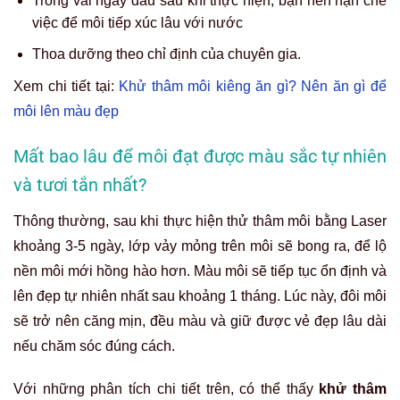
Trong vài ngày đầu sau khi thực hiện, bạn nên hạn chế
việc để môi tiếp xúc lâu với nước
Thoa dưỡng theo chỉ định của chuyên gia.
Xem chi tiết tại:
Khử thâm môi kiêng ăn gì? Nên ăn gì để
môi lên màu đẹp
Mất bao lâu để môi đạt được màu sắc tự nhiên
và tươi tắn nhất?
Thông thường, sau khi thực hiện thử thâm môi bằng Laser
khoảng 3-5 ngày, lớp vảy mỏng trên môi sẽ bong ra, để lộ
nền môi mới hồng hào hơn. Màu môi sẽ tiếp tục ổn định và
lên đẹp tự nhiên nhất sau khoảng 1 tháng. Lúc này, đôi môi
sẽ trở nên căng mịn, đều màu và giữ được vẻ đẹp lâu dài
nếu chăm sóc đúng cách.
Với những phân tích chi tiết trên, có thể thấy
khử thâm