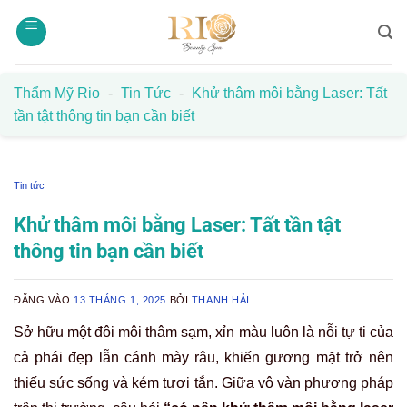
Bỏ
qua
nội
dung
Thẩm Mỹ Rio
-
Tin Tức
-
Khử thâm môi bằng Laser: Tất
tần tật thông tin bạn cần biết
Tin tức
Khử thâm môi bằng Laser: Tất tần tật
thông tin bạn cần biết
ĐĂNG VÀO
13 THÁNG 1, 2025
BỞI
THANH HẢI
Sở hữu một đôi môi thâm sạm, xỉn màu luôn là nỗi tự ti của
cả phái đẹp lẫn cánh mày râu, khiến gương mặt trở nên
thiếu sức sống và kém tươi tắn. Giữa vô vàn phương pháp