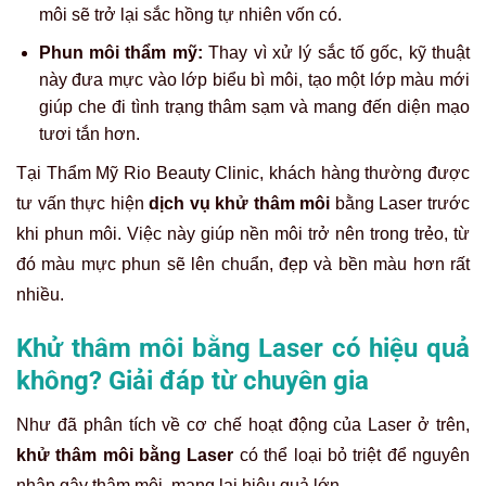
môi sẽ trở lại sắc hồng tự nhiên vốn có.
Phun môi thẩm mỹ:
Thay vì xử lý sắc tố gốc, kỹ thuật
này đưa mực vào lớp biểu bì môi, tạo một lớp màu mới
giúp che đi tình trạng thâm sạm và mang đến diện mạo
tươi tắn hơn.
Tại Thẩm Mỹ Rio Beauty Clinic, khách hàng thường được
tư vấn thực hiện
dịch vụ khử thâm môi
bằng Laser trước
khi phun môi. Việc này giúp nền môi trở nên trong trẻo, từ
đó màu mực phun sẽ lên chuẩn, đẹp và bền màu hơn rất
nhiều.
Khử thâm môi bằng Laser có hiệu quả
không? Giải đáp từ chuyên gia
Như đã phân tích về cơ chế hoạt động của Laser ở trên,
khử thâm môi bằng Laser
có thể loại bỏ triệt để nguyên
nhân gây thâm môi, mang lại hiệu quả lớn.