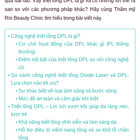
quả dài lâu. Vậy triệt lông DPL là gì và có những lợi thế ra
sao so với các phương pháp khác? Hãy cùng Thẩm mỹ
Rio Beauty Clinic tìm hiểu trong bài viết này.
Công nghệ triệt lông DPL là gì?
Cơ chế hoạt động của DPL khác gì IPL thông
thường
Điểm nổi bật của triệt lông DPL so với công nghệ
cũ
So sánh công nghệ triệt lông Diode Laser và DPL:
Lựa chọn nào tối ưu?
Sự khác biệt về loại ánh sáng và bước sóng
Mức độ an toàn và cảm giác khi triệt
Triệt lông DPL – Lợi ích vượt trội giúp da láng mịn,
tươi trẻ
Khả năng triệt lông vĩnh viễn và làm sáng da
Hỗ trợ điều trị viêm nang lông và se khít lỗ chân
lông