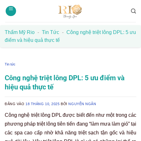
Bỏ
qua
nội
dung
Thẩm Mỹ Rio
-
Tin Tức
-
Công nghệ triệt lông DPL: 5 ưu
điểm và hiệu quả thực tế
Tin tức
Công nghệ triệt lông DPL: 5 ưu điểm và
hiệu quả thực tế
ĐĂNG VÀO
18 THÁNG 10, 2025
BỞI
NGUYỄN NGÂN
Công nghệ triệt lông DPL được biết đến như một trong các
phương pháp triệt lông tiên tiến đang “làm mưa làm gió” tại
các spa cao cấp nhờ khả năng triệt sạch tận gốc và hiệu