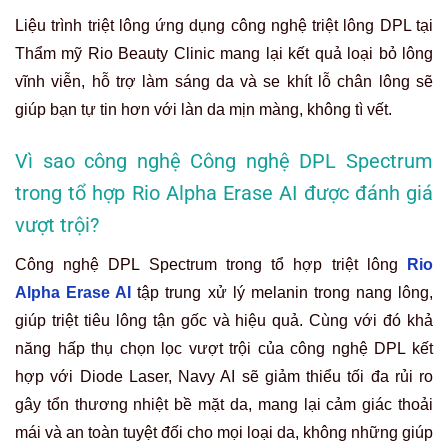
Liệu trình triệt lông ứng dụng công nghệ triệt lông DPL tại
Thẩm mỹ Rio Beauty Clinic mang lại kết quả loại bỏ lông
vĩnh viễn, hỗ trợ làm sáng da và se khít lỗ chân lông sẽ
giúp bạn tự tin hơn với làn da mịn màng, không tì vết.
Vì sao công nghệ
Công nghệ DPL Spectrum
trong tổ hợp
Rio
Alpha Erase AI
được đánh giá
vượt trội?
Công nghệ DPL Spectrum trong tổ hợp triệt lông
Rio
Alpha Erase AI
tập trung xử lý melanin trong nang lông,
giúp triệt tiêu lông tận gốc và hiệu quả. Cùng với đó khả
năng hấp thụ chọn lọc vượt trội của công nghệ DPL kết
hợp với Diode Laser, Navy AI sẽ giảm thiểu tối đa rủi ro
gây tổn thương nhiệt bề mặt da, mang lại cảm giác thoải
mái và an toàn tuyệt đối cho mọi loại da, không những giúp