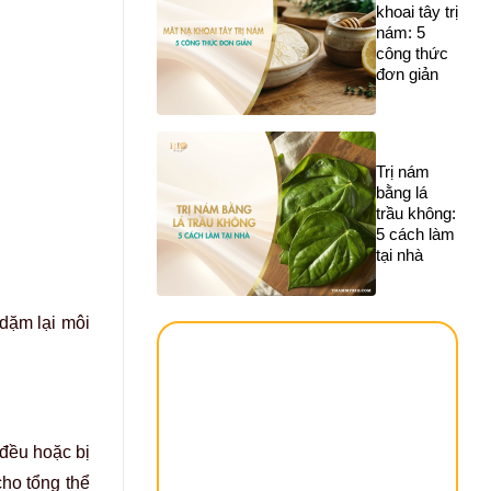
khoai tây trị
nám: 5
công thức
đơn giản
Trị nám
bằng lá
trầu không:
5 cách làm
tại nhà
 dặm lại môi
đều hoặc bị
ho tổng thể