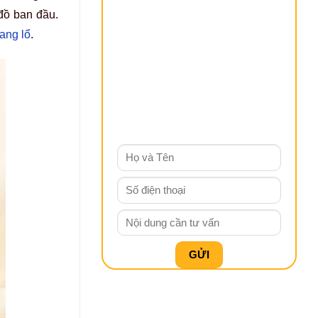
đồ ban đầu.
oang lổ
.