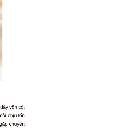
 dày vốn có.
ôi chịu tổn
 gặp chuyên