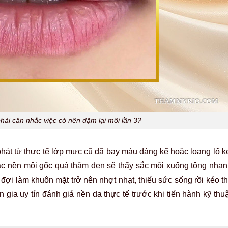
hải cân nhắc việc có nên dặm lại môi lần 3?
 phát từ thực tế lớp mực cũ đã bay màu đáng kể hoặc loang lổ
ặc nền môi gốc quá thâm đen sẽ thấy sắc môi xuống tông nhan
ợi làm khuôn mặt trở nên nhợt nhạt, thiếu sức sống rồi kéo th
n gia uy tín đánh giá nền da thực tế trước khi tiến hành kỹ th