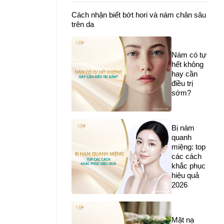
Cách nhận biết bớt hori và nám chân sâu
trên da
Nám có tự
hết không
hay cần
điều trị
sớm?
Bị nám
quanh
miệng: top
các cách
khắc phục
hiệu quả
2026
Mặt nạ