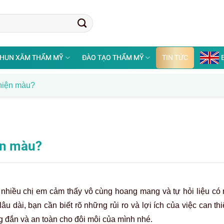
HUN XĂM THẨM MỸ
ĐÀO TẠO THẨM MỸ
TIN TỨC
thiện màu?
iện màu?
nhiều chị em cảm thấy vô cùng hoang mang và tự hỏi liệu có 
u dài, bạn cần biết rõ những rủi ro và lợi ích của việc can th
g đắn và an toàn cho đôi môi của mình nhé.