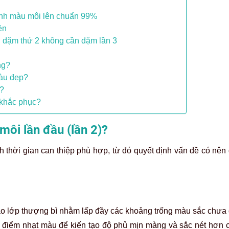
định màu môi lên chuẩn 99%
ền
n dặm thứ 2 không cần dặm lần 3
ng?
màu đẹp?
u?
 khắc phục?
 môi lần đầu (lần 2)?
nh thời gian can thiệp phù hợp, từ đó quyết định vấn đề có nên
o lớp thượng bì nhằm lấp đầy các khoảng trống màu sắc chưa 
ng điểm nhạt màu để kiến tạo độ phủ mịn màng và sắc nét hơn c