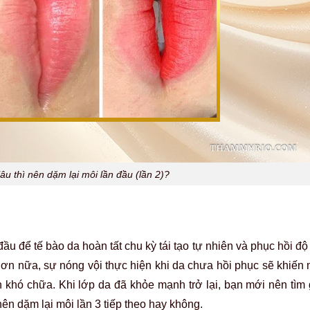
âu thì nên dặm lại môi lần đầu (lần 2)?
u để tế bào da hoàn tất chu kỳ tái tạo tự nhiên và phục hồi độ
ơn nữa, sự nóng vội thực hiện khi da chưa hồi phục sẽ khiến m
 khó chữa. Khi lớp da đã khỏe mạnh trở lại, bạn mới nên tìm
n dặm lại môi lần 3 tiếp theo hay không.