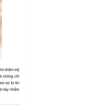
 kém thẩm mỹ
h chóng chỉ
eo sự tự tin
uật này nhằm