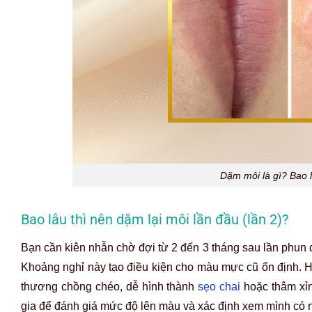
Dặm môi là gì? Bao l
Bao lâu thì nên dặm lại môi lần đầu (lần 2)?
Bạn cần kiên nhẫn chờ đợi từ 2 đến 3 tháng sau lần phun đầ
Khoảng nghỉ này tạo điều kiện cho màu mực cũ ổn định. H
thương chồng chéo, dễ hình thành
sẹo chai
hoặc thâm xỉn
gia để đánh giá mức độ lên màu và xác định xem mình có nê