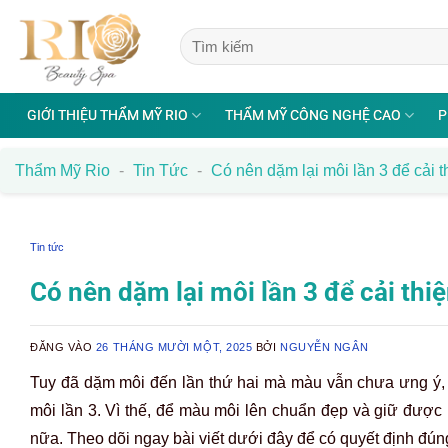
Bỏ
qua
nội
dung
GIỚI THIỆU THẨM MỸ RIO
THẨM MỸ CÔNG NGHỆ CAO
P
Thẩm Mỹ Rio
-
Tin Tức
-
Có nên dặm lại môi lần 3 để cải 
Tin tức
Có nên dặm lại môi lần 3 để cải th
ĐĂNG VÀO
26 THÁNG MƯỜI MỘT, 2025
BỞI
NGUYỄN NGÂN
Tuy đã dặm môi đến lần thứ hai mà màu vẫn chưa ưng ý, 
môi lần 3. Vì thế, để màu môi lên chuẩn đẹp và giữ được lâ
nữa. Theo dõi ngay bài viết dưới đây để có quyết định đún