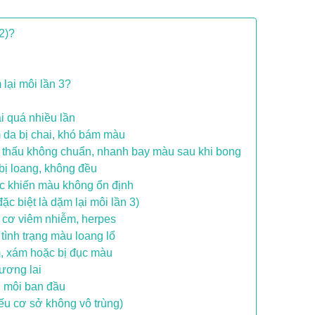
 2)?
 lại môi lần 3?
ại quá nhiều lần
m da bị chai, khó bám màu
thấu không chuẩn, nhanh bay màu sau khi bong
bị loang, không đều
ực khiến màu không ổn định
ặc biệt là dặm lại môi lần 3)
y cơ viêm nhiễm, herpes
tình trạng màu loang lổ
, xám hoặc bị đục màu
ương lai
i môi ban đầu
ếu cơ sở không vô trùng)