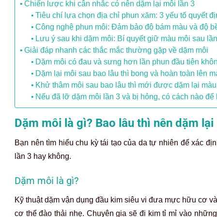
Chiến lược khi cân nhắc có nên dặm lại môi lần 3
Tiêu chí lựa chọn địa chỉ phun xăm: 3 yếu tố quyết 
Công nghệ phun môi: Đảm bảo độ bám màu và độ b
Lưu ý sau khi dặm môi: Bí quyết giữ màu môi sau lầ
Giải đáp nhanh các thắc mắc thường gặp về dặm môi
Dặm môi có đau và sưng hơn lần phun đầu tiên khô
Dặm lại môi sau bao lâu thì bong và hoàn toàn lên 
Khử thâm môi sau bao lâu thì mới được dặm lại mà
Nếu đã lỡ dặm môi lần 3 và bị hỏng, có cách nào để
Dặm môi là gì? Bao lâu thì nên dặm lại
Bạn nên tìm hiểu chu kỳ tái tạo của da tự nhiên để xác đị
lần 3 hay không.
Dặm môi là gì?
Kỹ thuật dặm vận dụng đầu kim siêu vi đưa mực hữu cơ và
cơ thể đào thải nhẹ. Chuyên gia sẽ đi kim tỉ mỉ vào nhữ