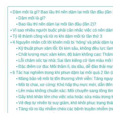
Dặm môi là gì? Bao lâu thì nên dặm lại môi lần đầu (lần
Dặm môi là gì?
Bao lâu thì nên dặm lại môi lần đầu (lần 2)?
Vì sao nhiều người buộc phải cân nhắc việc có nên dặm
Tỷ lệ thành công và rủi ro khi dặm môi từ lần thứ 3
4 Nguyên nhân cốt lõi khiến môi bị ‘hỏng’ và phải dặm l
Kỹ thuật phun xăm lỗi: Đi kim sâu, không đều lực là
Chất lượng mực xăm kém, độ bám không cao: Thẩm 
Lỗi chăm sóc tại nhà: Sai lầm kiêng cữ làm màu môi 
Đặc điểm cơ địa: Môi thâm lì, da dầu, dễ đào thải m
6 Tác hại nghiêm trọng khi phun dặm lại môi quá 2 lần (đ
Màng bảo vệ môi bị tổn thương vĩnh viễn: Tăng ngu
Môi bị chai, xơ cứng: Khó hấp thụ mực mới, dẫn đến 
Lên màu không chuẩn xác: Môi chuyển sang tông tím
Gây khó khăn lớn cho việc xóa hoặc sửa màu trong t
Vẻ đẹp tự nhiên bị suy giảm, khó khôi phục trạng thá
Tăng rủi ro lây nhiễm chéo các bệnh truyền nhiễm (n