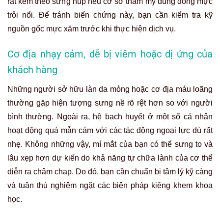
rát kèm theo sưng húp nếu cơ sở thẩm mỹ dùng dòng mực
trôi nổi. Để tránh biến chứng này, bạn cần kiểm tra kỹ
nguồn gốc mực xăm trước khi thực hiện dịch vụ.
Cơ địa nhạy cảm, dễ bị viêm hoặc dị ứng của
khách hàng
Những người sở hữu làn da mỏng hoặc cơ địa máu loãng
thường gặp hiện tượng sưng nề rõ rệt hơn so với người
bình thường. Ngoài ra, hệ bạch huyết ở một số cá nhân
hoạt động quá mẫn cảm với các tác động ngoại lực dù rất
nhẹ. Không những vậy, mí mắt của bạn có thể sưng to và
lâu xẹp hơn dự kiến do khả năng tự chữa lành của cơ thể
diễn ra chậm chạp. Do đó, bạn cần chuẩn bị tâm lý kỹ càng
và tuân thủ nghiêm ngặt các biện pháp kiêng khem khoa
học.