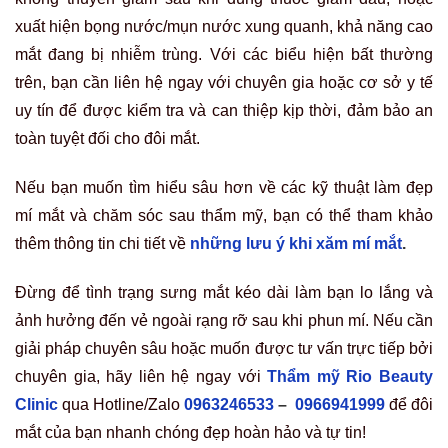
xuất hiện bọng nước/mụn nước xung quanh, khả năng cao
mắt đang bị nhiễm trùng. Với các biểu hiện bất thường
trên, bạn cần liên hệ ngay với chuyên gia hoặc cơ sở y tế
uy tín để được kiểm tra và can thiệp kịp thời, đảm bảo an
toàn tuyệt đối cho đôi mắt.
Nếu bạn muốn tìm hiểu sâu hơn về các kỹ thuật làm đẹp
mí mắt và chăm sóc sau thẩm mỹ, bạn có thể tham khảo
thêm thông tin chi tiết về
những lưu ý khi xăm mí mắt
.
Đừng để tình trạng sưng mắt kéo dài làm bạn lo lắng và
ảnh hưởng đến vẻ ngoài rạng rỡ sau khi phun mí. Nếu cần
giải pháp chuyên sâu hoặc muốn được tư vấn trực tiếp bởi
chuyên gia, hãy liên hệ ngay với
Thẩm mỹ Rio Beauty
Clinic
qua Hotline/Zalo
0963246533
–
0966941999
để đôi
mắt của bạn nhanh chóng đẹp hoàn hảo và tự tin!