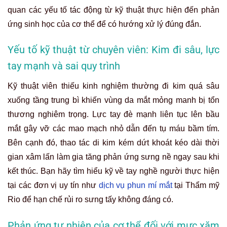
quan các yếu tố tác động từ kỹ thuật thực hiện đến phản
ứng sinh học của cơ thể để có hướng xử lý đúng đắn.
Yếu tố kỹ thuật từ chuyên viên: Kim đi sâu, lực
tay mạnh và sai quy trình
Kỹ thuật viên thiếu kinh nghiệm thường đi kim quá sâu
xuống tầng trung bì khiến vùng da mắt mỏng manh bị tổn
thương nghiêm trọng. Lực tay đè mạnh liên tục lên bầu
mắt gây vỡ các mao mạch nhỏ dẫn đến tụ máu bầm tím.
Bên cạnh đó, thao tác di kim kém dứt khoát kéo dài thời
gian xâm lấn làm gia tăng phản ứng sưng nề ngay sau khi
kết thúc. Bạn hãy tìm hiểu kỹ về tay nghề người thực hiện
tại các đơn vị uy tín như
dịch vụ phun mí mắt
tại Thẩm mỹ
Rio để hạn chế rủi ro sưng tấy không đáng có.
Phản ứng tự nhiên của cơ thể đối với mực xăm