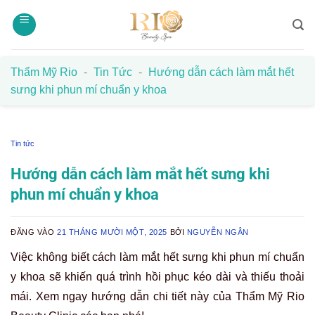
Bỏ
qua
nội
dung
Thẩm Mỹ Rio
-
Tin Tức
-
Hướng dẫn cách làm mắt hết
sưng khi phun mí chuẩn y khoa
Tin tức
Hướng dẫn cách làm mắt hết sưng khi
phun mí chuẩn y khoa
ĐĂNG VÀO
21 THÁNG MƯỜI MỘT, 2025
BỞI
NGUYỄN NGÂN
Việc không biết cách làm mắt hết sưng khi phun mí chuẩn
y khoa sẽ khiến quá trình hồi phục kéo dài và thiếu thoải
mái. Xem ngay hướng dẫn chi tiết này của Thẩm Mỹ Rio