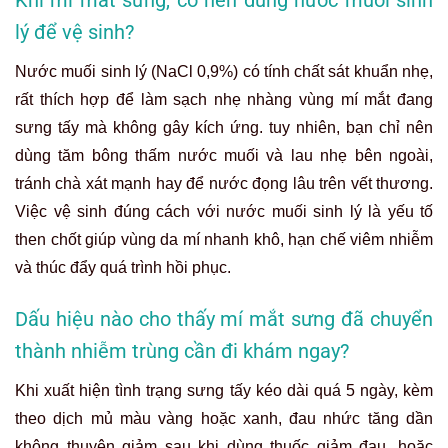
Khi mí mắt sưng, có nên dùng nước muối sinh
lý để vệ sinh?
Nước muối sinh lý (NaCl 0,9%) có tính chất sát khuẩn nhẹ,
rất thích hợp để làm sạch nhẹ nhàng vùng mí mắt đang
sưng tấy mà không gây kích ứng. tuy nhiên, bạn chỉ nên
dùng tăm bông thấm nước muối và lau nhẹ bên ngoài,
tránh chà xát mạnh hay để nước đọng lâu trên vết thương.
Việc vệ sinh đúng cách với nước muối sinh lý là yếu tố
then chốt giúp vùng da mí nhanh khô, hạn chế viêm nhiễm
và thúc đẩy quá trình hồi phục.
Dấu hiệu nào cho thấy mí mắt sưng đã chuyển
thành nhiễm trùng cần đi khám ngay?
Khi xuất hiện tình trạng sưng tấy kéo dài quá 5 ngày, kèm
theo dịch mủ màu vàng hoặc xanh, đau nhức tăng dần
không thuyên giảm sau khi dùng thuốc giảm đau, hoặc