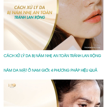
CÁCH XỬ LÝ DA BỊ NÁM NHẸ AN TOÀN TRÁNH LAN RỘNG
NÁM DA MẶT Ở NAM GIỚI: 4 PHƯƠNG PHÁP HIỆU QUẢ