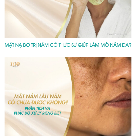
MẶT NẠ BƠ TRỊ NÁM CÓ THỰC SỰ GIÚP LÀM MỜ NÁM DA?