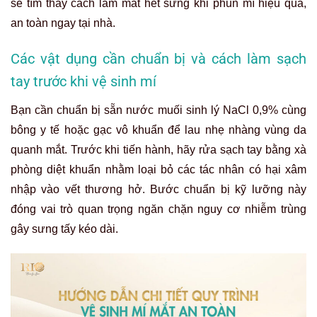
sẽ tìm thấy cách làm mắt hết sưng khi phun mí hiệu quả,
an toàn ngay tại nhà.
Các vật dụng cần chuẩn bị và cách làm sạch
tay trước khi vệ sinh mí
Bạn cần chuẩn bị sẵn nước muối sinh lý NaCl 0,9% cùng
bông y tế hoặc gạc vô khuẩn để lau nhẹ nhàng vùng da
quanh mắt. Trước khi tiến hành, hãy rửa sạch tay bằng xà
phòng diệt khuẩn nhằm loại bỏ các tác nhân có hại xâm
nhập vào vết thương hở. Bước chuẩn bị kỹ lưỡng này
đóng vai trò quan trọng ngăn chặn nguy cơ nhiễm trùng
gây sưng tấy kéo dài.