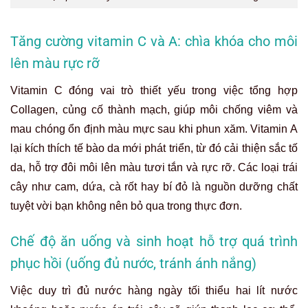
Tăng cường vitamin C và A: chìa khóa cho môi
lên màu rực rỡ
Vitamin C đóng vai trò thiết yếu trong việc tổng hợp
Collagen, củng cố thành mạch, giúp môi chống viêm và
mau chóng ổn định màu mực sau khi phun xăm. Vitamin A
lại kích thích tế bào da mới phát triển, từ đó cải thiện sắc tố
da, hỗ trợ đôi môi lên màu tươi tắn và rực rỡ. Các loại trái
cây như cam, dứa, cà rốt hay bí đỏ là nguồn dưỡng chất
tuyệt vời bạn không nên bỏ qua trong thực đơn.
Chế độ ăn uống và sinh hoạt hỗ trợ quá trình
phục hồi (uống đủ nước, tránh ánh nắng)
Việc duy trì đủ nước hàng ngày tối thiểu hai lít nước