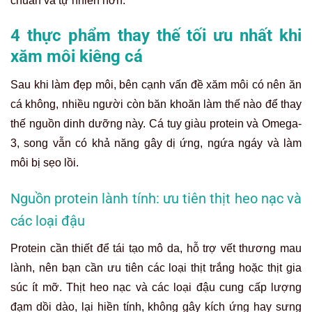
chuẩn và tự nhiên hơn.
4 thực phẩm thay thế tối ưu nhất khi
xăm môi kiêng cá
Sau khi làm đẹp môi, bên cạnh vấn đề xăm môi có nên ăn
cá không, nhiều người còn băn khoăn làm thế nào để thay
thế nguồn dinh dưỡng này. Cá tuy giàu protein và Omega-
3, song vẫn có khả năng gây dị ứng, ngứa ngáy và làm
môi bị sẹo lồi.
Nguồn protein lành tính: ưu tiên thịt heo nạc và
các loại đậu
Protein cần thiết để tái tạo mô da, hỗ trợ vết thương mau
lành, nên bạn cần ưu tiên các loại thịt trắng hoặc thịt gia
súc ít mỡ. Thịt heo nạc và các loại đậu cung cấp lượng
đạm dồi dào, lại hiền tính, không gây kích ứng hay sưng