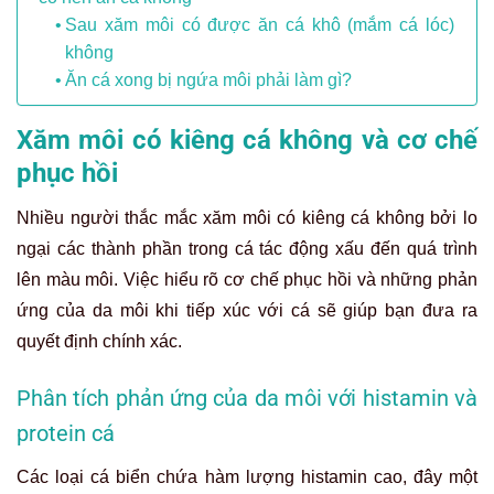
Sau xăm môi có được ăn cá khô (mắm cá lóc)
không
Ăn cá xong bị ngứa môi phải làm gì?
Xăm môi có kiêng cá không và cơ chế
phục hồi
Nhiều người thắc mắc xăm môi có kiêng cá không bởi lo
ngại các thành phần trong cá tác động xấu đến quá trình
lên màu môi. Việc hiểu rõ cơ chế phục hồi và những phản
ứng của da môi khi tiếp xúc với cá sẽ giúp bạn đưa ra
quyết định chính xác.
Phân tích phản ứng của da môi với histamin và
protein cá
Các loại cá biển chứa hàm lượng histamin cao, đây một