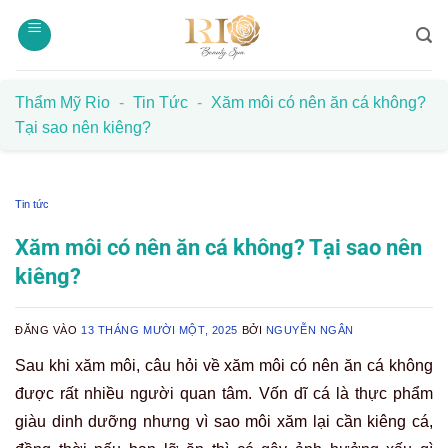
Bỏ
qua
nội
dung
Thẩm Mỹ Rio
-
Tin Tức
-
Xăm môi có nên ăn cá không?
Tại sao nên kiêng?
Tin tức
Xăm môi có nên ăn cá không? Tại sao nên
kiêng?
ĐĂNG VÀO
13 THÁNG MƯỜI MỘT, 2025
BỞI
NGUYỄN NGÂN
Sau khi xăm môi, câu hỏi về xăm môi có nên ăn cá không
được rất nhiều người quan tâm. Vốn dĩ cá là thực phẩm
giàu dinh dưỡng nhưng vì sao môi xăm lại cần kiêng cá,