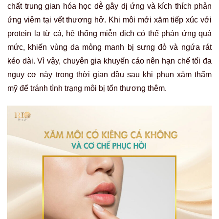
chất trung gian hóa học dễ gây dị ứng và kích thích phản
ứng viêm tại vết thương hở. Khi môi mới xăm tiếp xúc với
protein lạ từ cá, hệ thống miễn dịch có thể phản ứng quá
mức, khiến vùng da mỏng manh bị sưng đỏ và ngứa rát
kéo dài. Vì vậy, chuyên gia khuyến cáo nên hạn chế tối đa
nguy cơ này trong thời gian đầu sau khi phun xăm thẩm
mỹ để tránh tình trạng môi bị tổn thương thêm.