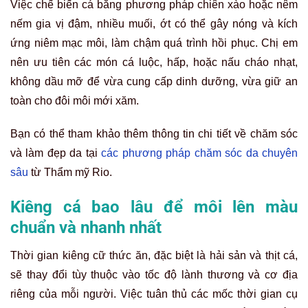
Việc chế biến cá bằng phương pháp chiên xào hoặc nêm
nếm gia vị đậm, nhiều muối, ớt có thể gây nóng và kích
ứng niêm mạc môi, làm chậm quá trình hồi phục. Chị em
nên ưu tiên các món cá luộc, hấp, hoặc nấu cháo nhạt,
không dầu mỡ để vừa cung cấp dinh dưỡng, vừa giữ an
toàn cho đôi môi mới xăm.
Bạn có thể tham khảo thêm thông tin chi tiết về chăm sóc
và làm đẹp da tại
các phương pháp chăm sóc da chuyên
sâu
từ Thẩm mỹ Rio.
Kiêng cá bao lâu để môi lên màu
chuẩn và nhanh nhất
Thời gian kiêng cữ thức ăn, đặc biệt là hải sản và thịt cá,
sẽ thay đổi tùy thuộc vào tốc độ lành thương và cơ địa
riêng của mỗi người. Việc tuân thủ các mốc thời gian cụ