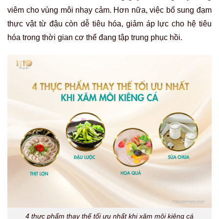
viêm cho vùng môi nhạy cảm. Hơn nữa, việc bổ sung đạm
thực vật từ đậu còn dễ tiêu hóa, giảm áp lực cho hệ tiêu
hóa trong thời gian cơ thể đang tập trung phục hồi.
4 thực phẩm thay thế tối ưu nhất khi xăm môi kiêng cá