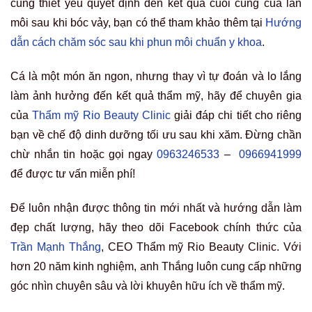
cùng thiết yếu quyết định đến kết quả cuối cùng của làn
môi sau khi bóc vảy, bạn có thể tham khảo thêm tại
Hướng
dẫn cách chăm sóc sau khi phun môi chuẩn y khoa
.
Cá là một món ăn ngon, nhưng thay vì tự đoán và lo lắng
làm ảnh hưởng đến kết quả thẩm mỹ, hãy để chuyên gia
của
Thẩm mỹ Rio Beauty Clinic
giải đáp chi tiết cho riêng
bạn về chế độ dinh dưỡng tối ưu sau khi xăm. Đừng chần
chừ nhắn tin hoặc gọi ngay
0963246533
–
0966941999
để được tư vấn miễn phí!
Để luôn nhận được thông tin mới nhất và hướng dẫn làm
đẹp chất lượng, hãy theo dõi Facebook chính thức của
Trần Mạnh Thắng
, CEO Thẩm mỹ Rio Beauty Clinic. Với
hơn 20 năm kinh nghiệm, anh Thắng luôn cung cấp những
góc nhìn chuyên sâu và lời khuyên hữu ích về thẩm mỹ.