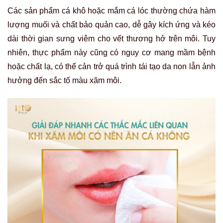
Các sản phẩm cá khô hoặc mắm cá lóc thường chứa hàm
lượng muối và chất bảo quản cao, dễ gây kích ứng và kéo
dài thời gian sưng viêm cho vết thương hở trên môi. Tuy
nhiên, thực phẩm này cũng có nguy cơ mang mầm bệnh
hoặc chất lạ, có thể cản trở quá trình tái tạo da non lẫn ảnh
hưởng đến sắc tố màu xăm môi.