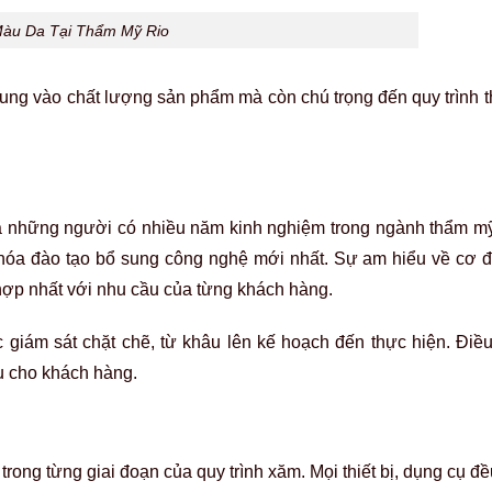
trong từng giai đoạn của quy trình xăm. Mọi thiết bị, dụng cụ 
uy cơ nhiễm trùng. Chính tiêu chuẩn vệ sinh ấy không chỉ giúp
n thực hiện dịch vụ.
inh, giúp họ yên tâm hơn về việc chăm sóc bản thân trong suố
m Màu Da Che Nám