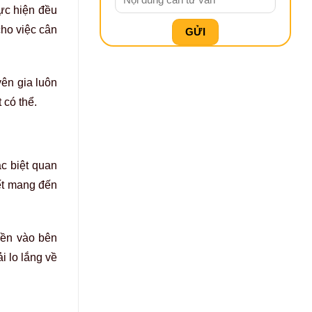
ực hiện đều
cho việc cân
yên gia luôn
 có thể.
c biệt quan
ết mang đến
yền vào bên
 lo lắng về