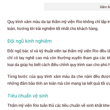
Thẩm mỹ viện Rio tuân thủ các tiêu chuẩn vệ sinh khắt khe 
trùng sạch sẽ trước khi sử dụng, nhằm hạn chế tối đa ng
khỏe khách hàng mà còn tạo tâm lý thoải mái cho họ khi đế
Khách hàng được hướng dẫn để hiểu rõ các quy trình vệ s
điều trị và phục hồi sau khi xăm màu da.
Xă
Kết quả xăm màu da che nám tự nhiên