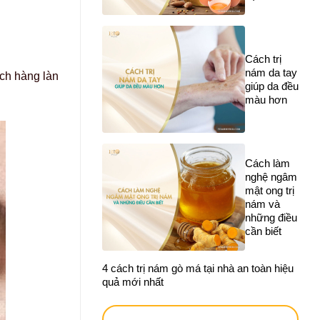
Cách trị
nám da tay
ch hàng làn
giúp da đều
màu hơn
Cách làm
nghệ ngâm
mật ong trị
nám và
những điều
cần biết
4 cách trị nám gò má tại nhà an toàn hiệu
quả mới nhất