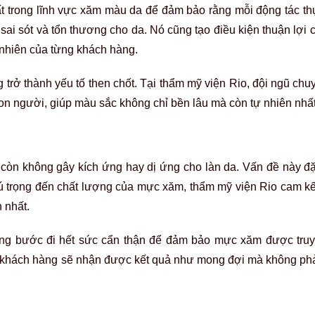
t trong lĩnh vực xăm màu da để đảm bảo rằng mỗi động tác th
 sai sót và tổn thương cho da. Nó cũng tạo điều kiện thuận lợi 
 nhiên của từng khách hàng.
trở thành yếu tố then chốt. Tại thẩm mỹ viện Rio, đội ngũ chu
n người, giúp màu sắc không chỉ bền lâu mà còn tự nhiên nhất
òn không gây kích ứng hay dị ứng cho làn da. Vấn đề này đặ
hú trọng đến chất lượng của mực xăm, thẩm mỹ viện Rio cam k
 nhất.
những bước đi hết sức cẩn thận để đảm bảo mực xăm được tru
c khách hàng sẽ nhận được kết quả như mong đợi mà không phải