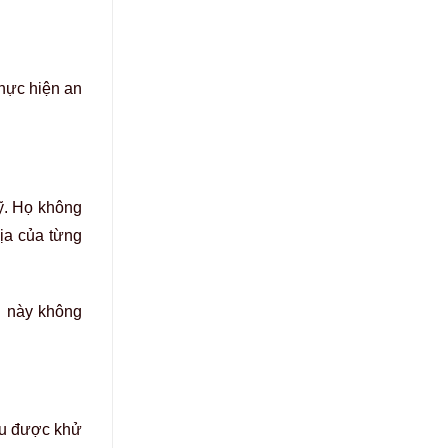
đều được khử
 bảo vệ sức
t thời gian