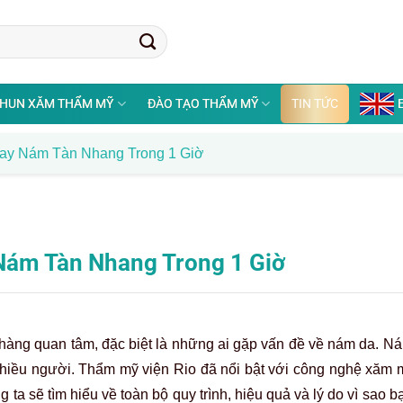
HUN XĂM THẨM MỸ
ĐÀO TẠO THẨM MỸ
TIN TỨC
y Nám Tàn Nhang Trong 1 Giờ
ám Tàn Nhang Trong 1 Giờ
hàng quan tâm, đặc biệt là những ai gặp vấn đề về nám da. N
nhiều người. Thẩm mỹ viện Rio đã nổi bật với công nghệ xăm 
g ta sẽ tìm hiểu về toàn bộ quy trình, hiệu quả và lý do vì sao 