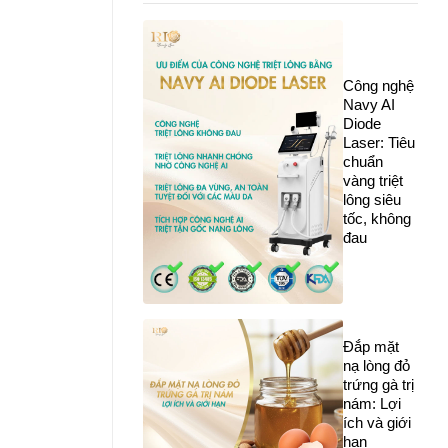
Công nghệ
Navy AI
Diode
Laser: Tiêu
chuẩn
vàng triệt
lông siêu
tốc, không
đau
Đắp mặt
nạ lòng đỏ
trứng gà trị
nám: Lợi
ích và giới
hạn