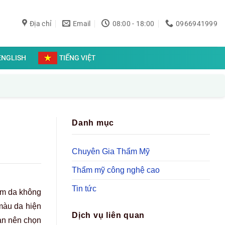
Địa chỉ
Email
08:00 - 18:00
0966941999
ENGLISH
TIẾNG VIỆT
Danh mục
Chuyên Gia Thẩm Mỹ
Thẩm mỹ công nghệ cao
Tin tức
ám da không
màu da hiện
Dịch vụ liên quan
bạn nên chọn