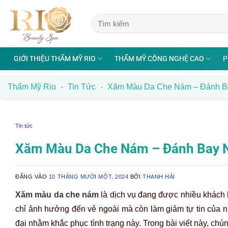
Bỏ
qua
nội
dung
GIỚI THIỆU THẨM MỸ RIO
THẨM MỸ CÔNG NGHỆ CAO
P
Thẩm Mỹ Rio
-
Tin Tức
-
Xăm Màu Da Che Nám – Đánh Ba
Tin tức
Xăm Màu Da Che Nám – Đánh Bay N
ĐĂNG VÀO
10 THÁNG MƯỜI MỘT, 2024
BỞI
THANH HẢI
Xăm màu da che nám
là dịch vụ đang được nhiều khách 
chỉ ảnh hưởng đến vẻ ngoài mà còn làm giảm tự tin của 
đại nhằm khắc phục tình trạng này. Trong bài viết này, chún