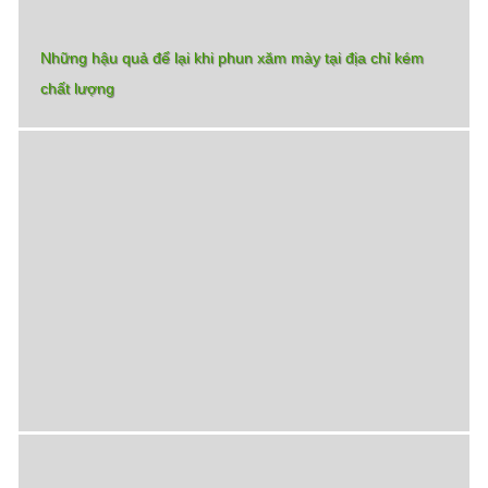
Các cấp độ bị mụn từ nhẹ đến nặng
Khởi đầu hành trình vươn tới đỉnh cao PMU cùng
Thẩm Mỹ Rio Beauty Clinic
Bước chân vào nghề thẩm mỹ là bạn đang chọn con
đường mang cái đẹp đến cho mọi người. Thẩm Mỹ Rio
Beauty Clinic không chỉ trao cho bạn một nghề nghiệp