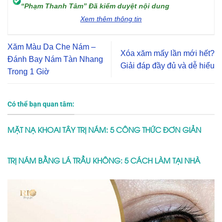
BẢNG GIÁ PHUN MÍ MẮT MỚI NHẤT 2027 – NHỮNG
KHUYẾN MÃI LỚN KHÔNG NÊN BỎ QUA