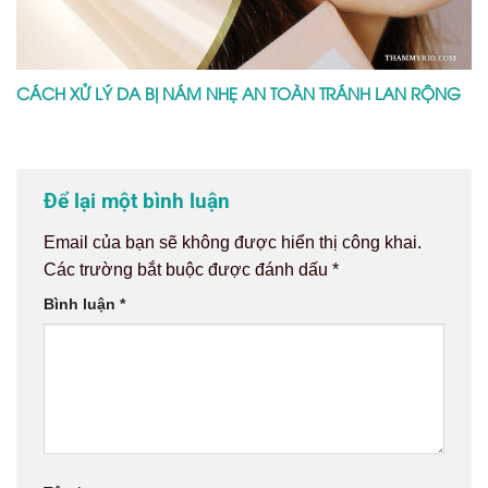
Tên
*
Email
*
Trang web
Lưu tên của tôi, email, và trang web trong trình
duyệt này cho lần bình luận kế tiếp của tôi.