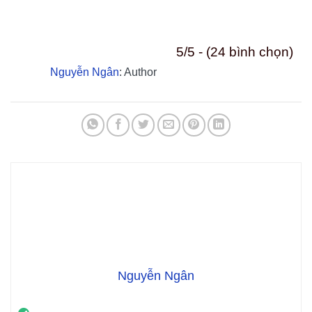
“Phạm Thanh Tâm” Đã kiểm duyệt nội dung
Xem thêm thông tin
Xăm Màu Da Che Nám –
Xóa xăm mấy lần mới hết?
Đánh Bay Nám Tàn Nhang
Giải đáp đầy đủ và dễ hiểu
Trong 1 Giờ
Có thể bạn quan tâm:
MẶT NẠ KHOAI TÂY TRỊ NÁM: 5 CÔNG THỨC ĐƠN GIẢN
TRỊ NÁM BẰNG LÁ TRẦU KHÔNG: 5 CÁCH LÀM TẠI NHÀ