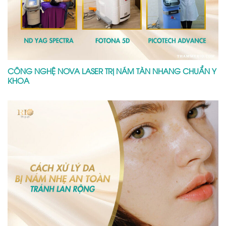
CÁCH XỬ LÝ DA BỊ NÁM NHẸ AN TOÀN TRÁNH LAN RỘNG
Để lại một bình luận
Email của bạn sẽ không được hiển thị công khai.
Các trường bắt buộc được đánh dấu
*
Bình luận
*