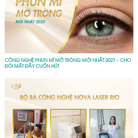
CÔNG NGHỆ NOVA LASER TRỊ NÁM TÀN NHANG CHUẨN Y
KHOA