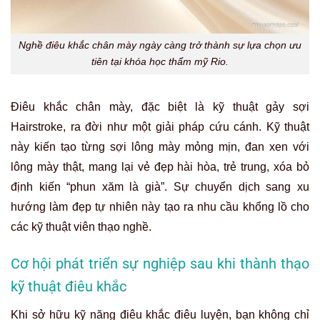
Nghề điêu khắc chân mày ngày càng trở thành sự lựa chọn ưu
tiên tại khóa học thẩm mỹ Rio.
Điêu khắc chân mày, đặc biệt là kỹ thuật gảy sợi
Hairstroke, ra đời như một giải pháp cứu cánh. Kỹ thuật
này kiến tạo từng sợi lông mày mỏng mịn, đan xen với
lông mày thật, mang lại vẻ đẹp hài hòa, trẻ trung, xóa bỏ
định kiến “phun xăm là già”. Sự chuyển dịch sang xu
hướng làm đẹp tự nhiên này tạo ra nhu cầu khổng lồ cho
các kỹ thuật viên thạo nghề.
Cơ hội phát triển sự nghiệp sau khi thành thạo
kỹ thuật điêu khắc
Khi sở hữu kỹ năng điêu khắc điêu luyện, bạn không chỉ