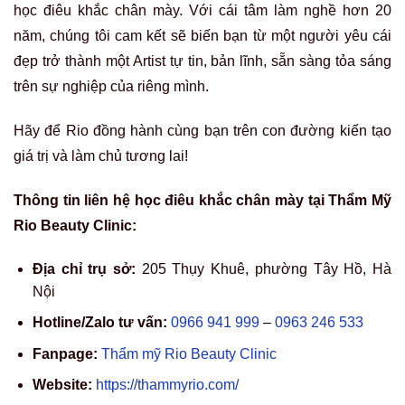
Website:
https://thammyrio.com/
5/5 - (24 bình chọn)
Nguyễn Ngân
: Author
Nguyễn Ngân