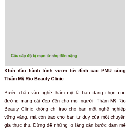
vững vàng, mà còn trao cho bạn tư duy của một chuyên
gia thực thụ. Đừng để những lo lắng cản bước đam mê
học điêu khắc chân mày. Với cái tâm làm nghề hơn 20
năm, chúng tôi cam kết sẽ biến bạn từ một người yêu cái
đẹp trở thành một Artist tự tin, bản lĩnh, sẵn sàng tỏa sáng
trên sự nghiệp của riêng mình.
Hãy để Rio đồng hành cùng bạn trên con đường kiến tạo
giá trị và làm chủ tương lai!
Thông tin liên hệ học điêu khắc chân mày tại Thẩm Mỹ
Rio Beauty Clinic:
Địa chỉ trụ sở:
205 Thụy Khuê, phường Tây Hồ, Hà
Nội
Hotline/Zalo tư vấn:
0966 941 999
–
0963 246 533
Fanpage:
Thẩm mỹ Rio Beauty Clinic