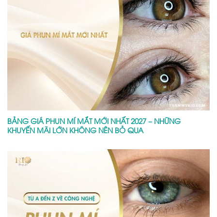
CÔNG NGHỆ PHUN MÍ MỞ TRÒNG MỚI NHẤT 2027 – CHO
ĐÔI MẮT ĐẦY CUỐN HÚT