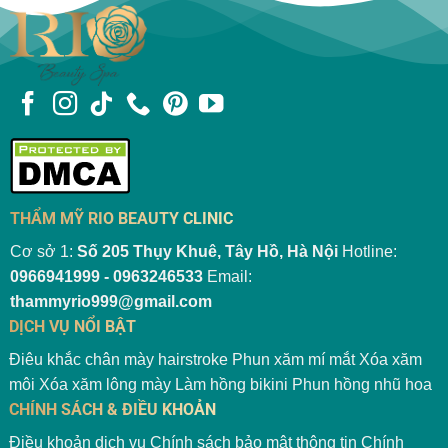
THẨM MỸ RIO BEAUTY CLINIC
Cơ sở 1:
Số 205 Thụy Khuê, Tây Hồ, Hà Nội
Hotline:
0966941999 - 0963246533
Email:
thammyrio999@gmail.com
DỊCH VỤ NỔI BẬT
Điêu khắc chân mày hairstroke
Phun xăm mí mắt
Xóa xăm
môi
Xóa xăm lông mày
Làm hồng bikini
Phun hồng nhũ hoa
CHÍNH SÁCH & ĐIỀU KHOẢN
Điều khoản dịch vụ
Chính sách bảo mật thông tin
Chính