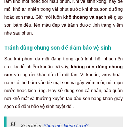
làm khô môi hoặc trôi màu phun. Khi vệ sinh xong, hãy để
môi khô tự nhiên trong vài phút trước khi thoa son dưỡng
hoặc son màu. Giữ môi luôn
khô thoáng và sạch sẽ
giúp
son bám đều, lên màu đẹp và tránh được tình trạng viêm
nhẹ sau phun.
Tránh dùng chung son để đảm bảo vệ sinh
Sau khi phun, da môi đang trong quá trình hồi phục nên
cực kỳ dễ nhiễm khuẩn. Vì vậy,
không nên dùng chung
son
với người khác dù chỉ một lần. Vi khuẩn, virus hoặc
nấm có thể bám vào bề mặt son và gây viêm môi, nổi mụn
nước hoặc kích ứng. Hãy sử dụng son cá nhân, bảo quản
nơi khô mát và thường xuyên lau đầu son bằng khăn giấy
sạch để đảm bảo vệ sinh tuyệt đối.
Xem thêm:
Phun môi kiêng ăn gì?