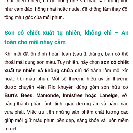
chất thiên nhiên, có độ bóng nhẹ và màu sắc trung tính
như cam đào, hồng nhạt hoặc nude, để không làm thay đổi
tông màu gốc của môi phun.
Son có chiết xuất tự nhiên, không chì – An
toàn cho môi nhạy cảm
Khi môi đã ổn định hoàn toàn (sau 1 tháng), bạn có thể
thoải mái dùng son màu. Tuy nhiên, hãy chọn
son có chiết
xuất tự nhiên và không chứa chì
để tránh làm môi xỉn
hoặc trôi màu phun. Một số thương hiệu uy tín thường
được chuyên viên Rio khuyên dùng gồm son hữu cơ
Burt’s Bees, Mamonde, Innisfree hoặc Laneige
, với
bảng thành phần lành tính, giàu dưỡng ẩm và bám màu
vừa phải. Việc ưu tiên những sản phẩm chất lượng cao
giúp môi giữ màu phun bền đẹp, sáng khỏe và luôn mềm
mượt.