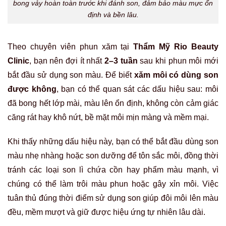
bong vảy hoàn toàn trước khi đánh son, đảm bảo màu mực ổn
định và bền lâu.
Theo chuyên viên phun xăm tại
Thẩm Mỹ Rio Beauty
Clinic
, bạn nên đợi ít nhất
2–3 tuần
sau khi phun môi mới
bắt đầu sử dụng son màu. Để biết
xăm môi có dùng son
được không
, bạn có thể quan sát các dấu hiệu sau: môi
đã bong hết lớp mài, màu lên ổn định, không còn cảm giác
căng rát hay khô nứt, bề mặt môi mịn màng và mềm mại.
Khi thấy những dấu hiệu này, bạn có thể bắt đầu dùng son
màu nhẹ nhàng hoặc son dưỡng để tôn sắc môi, đồng thời
tránh các loại son lì chứa cồn hay phẩm màu mạnh, vì
chúng có thể làm trôi màu phun hoặc gây xỉn môi. Việc
tuân thủ đúng thời điểm sử dụng son giúp đôi môi lên màu
đều, mềm mượt và giữ được hiệu ứng tự nhiên lâu dài.