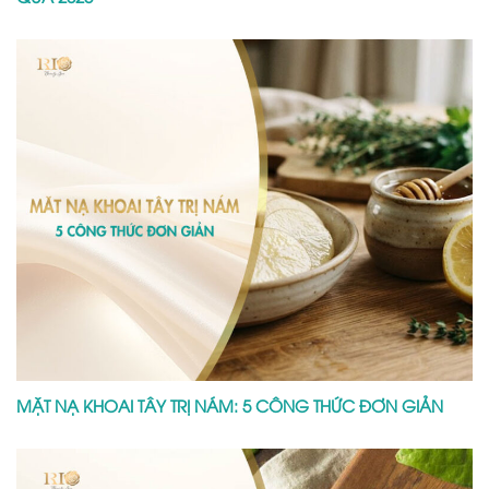
MẶT NẠ KHOAI TÂY TRỊ NÁM: 5 CÔNG THỨC ĐƠN GIẢN