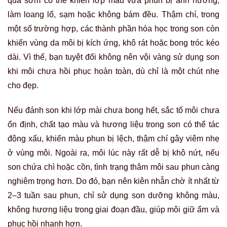
quá sớm có thể khiến lớp màu vừa phun bị ảnh hưởng,
làm loang lổ, sạm hoặc không bám đều. Thậm chí, trong
một số trường hợp, các thành phần hóa học trong son còn
khiến vùng da môi bị kích ứng, khô rát hoặc bong tróc kéo
dài. Vì thế, bạn tuyệt đối không nên vội vàng sử dụng son
khi môi chưa hồi phục hoàn toàn, dù chỉ là một chút nhẹ
cho đẹp.
Nếu đánh son khi lớp mài chưa bong hết, sắc tố môi chưa
ổn định, chất tạo màu và hương liệu trong son có thể tác
động xấu, khiến màu phun bị lệch, thậm chí gây viêm nhẹ
ở vùng môi. Ngoài ra, môi lúc này rất dễ bị khô nứt, nếu
son chứa chì hoặc cồn, tình trạng thâm môi sau phun càng
nghiêm trọng hơn. Do đó, bạn nên kiên nhẫn chờ ít nhất từ
2–3 tuần sau phun, chỉ sử dụng son dưỡng không màu,
không hương liệu trong giai đoạn đầu, giúp môi giữ ẩm và
phục hồi nhanh hơn.