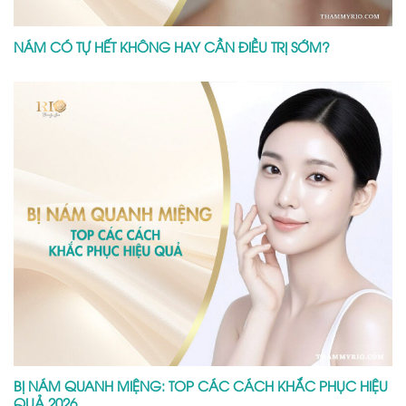
NÁM CÓ TỰ HẾT KHÔNG HAY CẦN ĐIỀU TRỊ SỚM?
BỊ NÁM QUANH MIỆNG: TOP CÁC CÁCH KHẮC PHỤC HIỆU
QUẢ 2026