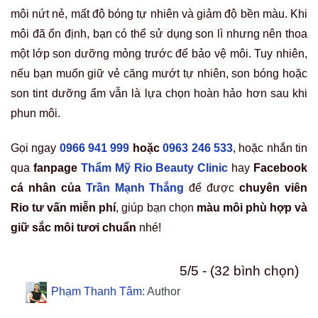
môi nứt nẻ, mất độ bóng tự nhiên và giảm độ bền màu. Khi
môi đã ổn định, bạn có thể sử dụng son lì nhưng nên thoa
một lớp son dưỡng mỏng trước để bảo vệ môi. Tuy nhiên,
nếu bạn muốn giữ vẻ căng mướt tự nhiên, son bóng hoặc
son tint dưỡng ẩm vẫn là lựa chọn hoàn hảo hơn sau khi
phun môi.
Gọi ngay
0966 941 999
hoặc
0963 246 533
, hoặc nhắn tin
qua
fanpage
Thẩm Mỹ Rio Beauty Clinic
hay
Facebook
cá nhân của
Trần Mạnh Thắng
để được
chuyên viên
Rio tư vấn miễn phí
, giúp bạn chọn
màu môi phù hợp và
giữ sắc môi tươi chuẩn
nhé!
5/5 - (32 bình chọn)
Phạm Thanh Tâm
: Author