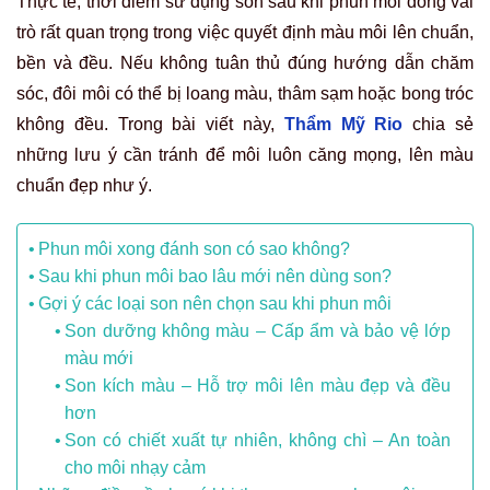
Thực tế, thời điểm sử dụng son sau khi phun môi đóng vai
trò rất quan trọng trong việc quyết định màu môi lên chuẩn,
bền và đều. Nếu không tuân thủ đúng hướng dẫn chăm
sóc, đôi môi có thể bị loang màu, thâm sạm hoặc bong tróc
không đều. Trong bài viết này,
Thẩm Mỹ Rio
chia sẻ
những lưu ý cần tránh để môi luôn căng mọng, lên màu
chuẩn đẹp như ý.
Phun môi xong đánh son có sao không?
Sau khi phun môi bao lâu mới nên dùng son?
Gợi ý các loại son nên chọn sau khi phun môi
Son dưỡng không màu – Cấp ẩm và bảo vệ lớp
màu mới
Son kích màu – Hỗ trợ môi lên màu đẹp và đều
hơn
Son có chiết xuất tự nhiên, không chì – An toàn
cho môi nhạy cảm