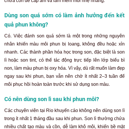
chứa cồn để cấp ẩm và làm mềm môi nhẹ nhàng.
Dùng son quá sớm có làm ảnh hưởng đến kết
quả phun không?
Có. Việc đánh son quá sớm là một trong những nguyên
nhân khiến màu môi phun bị loang, không đều hoặc xỉn
nhanh. Các thành phần hóa học trong son, đặc biệt là son
lì hoặc son tint, có thể tác động trực tiếp lên lớp biểu bì
non, làm màu phun bị oxy hóa. Vì vậy, dù rất muốn làm đẹp
ngay sau khi phun, bạn vẫn nên chờ ít nhất 2–3 tuần để
môi phục hồi hoàn toàn trước khi sử dụng son màu.
Có nên dùng son lì sau khi phun môi?
Các chuyên viên tại Rio khuyến cáo không nên dùng son lì
trong ít nhất 1 tháng đầu sau khi phun. Son lì thường chứa
nhiều chất tạo màu và cồn, dễ làm khô môi, khiến bề mặt