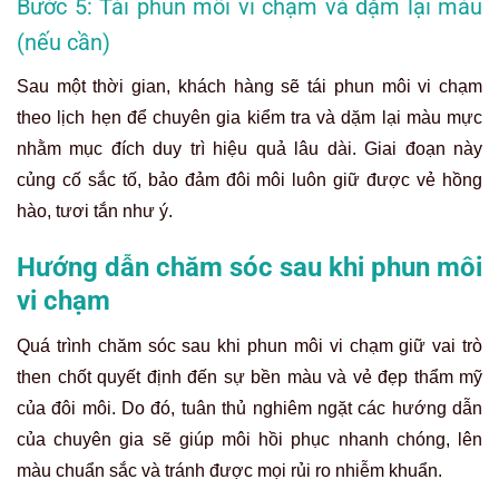
Bước 5: Tái phun môi vi chạm và dặm lại màu
(nếu cần)
Sau một thời gian, khách hàng sẽ tái phun môi vi chạm
theo lịch hẹn để chuyên gia kiểm tra và dặm lại màu mực
nhằm mục đích duy trì hiệu quả lâu dài. Giai đoạn này
củng cố sắc tố, bảo đảm đôi môi luôn giữ được vẻ hồng
hào, tươi tắn như ý.
Hướng dẫn chăm sóc sau khi phun môi
vi chạm
Quá trình chăm sóc sau khi phun môi vi chạm giữ vai trò
then chốt quyết định đến sự bền màu và vẻ đẹp thẩm mỹ
của đôi môi. Do đó, tuân thủ nghiêm ngặt các hướng dẫn
của chuyên gia sẽ giúp môi hồi phục nhanh chóng, lên
màu chuẩn sắc và tránh được mọi rủi ro nhiễm khuẩn.