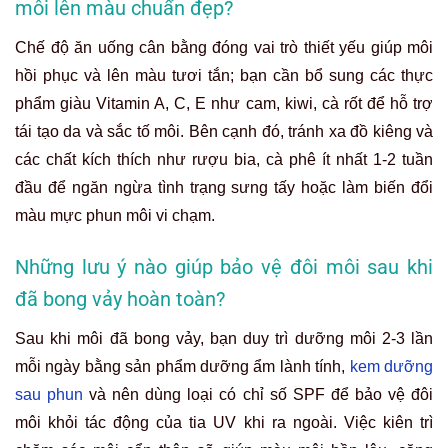
môi lên màu chuẩn đẹp?
Chế độ ăn uống cân bằng đóng vai trò thiết yếu giúp môi
hồi phục và lên màu tươi tắn; bạn cần bổ sung các thực
phẩm giàu Vitamin A, C, E như cam, kiwi, cà rốt để hỗ trợ
tái tạo da và sắc tố môi. Bên cạnh đó, tránh xa đồ kiêng và
các chất kích thích như rượu bia, cà phê ít nhất 1-2 tuần
đầu để ngăn ngừa tình trạng sưng tấy hoặc làm biến đổi
màu mực phun môi vi chạm.
Những lưu ý nào giúp bảo vệ đôi môi sau khi
đã bong vảy hoàn toàn?
Sau khi môi đã bong vảy, bạn duy trì dưỡng môi 2-3 lần
mỗi ngày bằng sản phẩm dưỡng ẩm lành tính,
kem dưỡng
sau phun
và nên dùng loại có chỉ số SPF để bảo vệ đôi
môi khỏi tác động của tia UV khi ra ngoài. Việc kiên trì