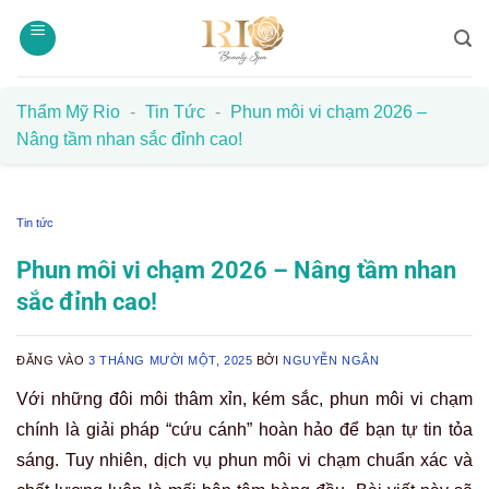
Bỏ
qua
nội
dung
Thẩm Mỹ Rio
-
Tin Tức
-
Phun môi vi chạm 2026 –
Nâng tầm nhan sắc đỉnh cao!
Tin tức
Phun môi vi chạm 2026 – Nâng tầm nhan
sắc đỉnh cao!
ĐĂNG VÀO
3 THÁNG MƯỜI MỘT, 2025
BỞI
NGUYỄN NGÂN
Với những đôi môi thâm xỉn, kém sắc, phun môi vi chạm
chính là giải pháp “cứu cánh” hoàn hảo để bạn tự tin tỏa
sáng. Tuy nhiên, dịch vụ phun môi vi chạm chuẩn xác và