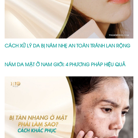
CÁCH XỬ LÝ DA BỊ NÁM NHẸ AN TOÀN TRÁNH LAN RỘNG
NÁM DA MẶT Ở NAM GIỚI: 4 PHƯƠNG PHÁP HIỆU QUẢ