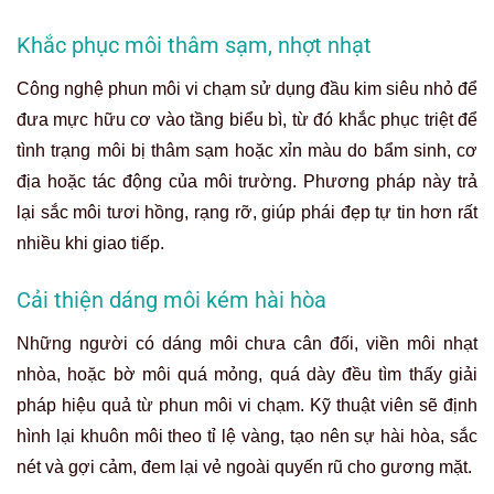
Khắc phục môi thâm sạm, nhợt nhạt
Công nghệ phun môi vi chạm sử dụng đầu kim siêu nhỏ để
đưa mực hữu cơ vào tầng biểu bì, từ đó khắc phục triệt để
tình trạng môi bị thâm sạm hoặc xỉn màu do bẩm sinh, cơ
địa hoặc tác động của môi trường. Phương pháp này trả
lại sắc môi tươi hồng, rạng rỡ, giúp phái đẹp tự tin hơn rất
nhiều khi giao tiếp.
Cải thiện dáng môi kém hài hòa
Những người có dáng môi chưa cân đối, viền môi nhạt
nhòa, hoặc bờ môi quá mỏng, quá dày đều tìm thấy giải
pháp hiệu quả từ phun môi vi chạm. Kỹ thuật viên sẽ định
hình lại khuôn môi theo tỉ lệ vàng, tạo nên sự hài hòa, sắc
nét và gợi cảm, đem lại vẻ ngoài quyến rũ cho gương mặt.