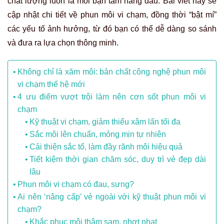
chất lượng luôn là mối bận tâm hàng đầu. Bài viết này sẽ
cập nhật chi tiết về phun môi vi chạm, đồng thời “bật mí”
các yếu tố ảnh hưởng, từ đó bạn có thể dễ dàng so sánh
và đưa ra lựa chọn thông minh.
Không chỉ là xăm môi: bản chất công nghệ phun môi
vi chạm thế hệ mới
4 ưu điểm vượt trội làm nên cơn sốt phun môi vi
chạm
Kỹ thuật vi chạm, giảm thiểu xâm lấn tối đa
Sắc môi lên chuẩn, mỏng mịn tự nhiên
Cải thiện sắc tố, làm đầy rãnh môi hiệu quả
Tiết kiệm thời gian chăm sóc, duy trì vẻ đẹp dài
lâu
Phun môi vi chạm có đau, sưng?
Ai nên ‘nâng cấp’ vẻ ngoài với kỹ thuật phun môi vi
chạm?
Khắc phục môi thâm sạm, nhợt nhạt