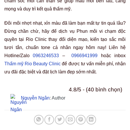
chăm sóc môi cẩn thận sẽ giúp màu môi bền lâu, căng
mọng và duy trì kết quả thẩm mỹ.
Đôi môi nhợt nhạt, xỉn màu đã làm bạn mất tự tin quá lâu?
Đừng chần chừ, hãy để dịch vụ Phun môi vi chạm độc
quyền tại Rio Clinic thay đổi diện mạo, kiến tạo sắc môi
tươi tắn, chuẩn tone cá nhân ngay hôm nay! Liên hệ
Hotline/Zalo
0963246533
–
0966941999
hoặc inbox
Thẩm mỹ Rio Beauty Clinic
để được tư vấn miễn phí, nhận
ưu đãi đặc biệt và đặt lịch làm đẹp sớm nhất.
4.8/5 - (40 bình chọn)
Nguyễn Ngân
: Author