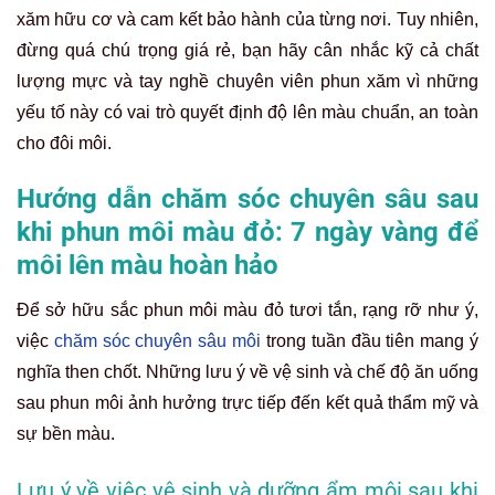
xăm hữu cơ và cam kết bảo hành của từng nơi. Tuy nhiên,
đừng quá chú trọng giá rẻ, bạn hãy cân nhắc kỹ cả chất
lượng mực và tay nghề chuyên viên phun xăm vì những
yếu tố này có vai trò quyết định độ lên màu chuẩn, an toàn
cho đôi môi.
Hướng dẫn chăm sóc chuyên sâu sau
khi phun môi màu đỏ: 7 ngày vàng để
môi lên màu hoàn hảo
Để sở hữu sắc phun môi màu đỏ tươi tắn, rạng rỡ như ý,
việc
chăm sóc chuyên sâu môi
trong tuần đầu tiên mang ý
nghĩa then chốt. Những lưu ý về vệ sinh và chế độ ăn uống
sau phun môi ảnh hưởng trực tiếp đến kết quả thẩm mỹ và
sự bền màu.
Lưu ý về việc vệ sinh và dưỡng ẩm môi sau khi