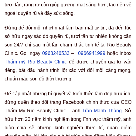
tươi tắn, rạng rỡ còn giúp gương mặt sáng hơn, tạo nên vẻ
ngoài quyến rũ và đầy sức sống.
Đừng để đôi môi nhợt nhạt làm bạn mất tự tin, đã đến lúc
sở hữu ngay sắc đỏ quyến rũ, tươi tắn tự nhiên không cần
son 24/7 chỉ sau một lần chạm khắc tinh tế tại Rio Beauty
Clinic. Gọi ngay
0963246533
–
0966941999
hoặc inbox
Thẩm mỹ Rio Beauty Clinic
để được chuyên gia tư vấn
riêng, bắt đầu hành trình lột xác với đôi môi căng mọng,
chuẩn màu son đỏ thời thượng!
Để cập nhật những bí quyết và kiến thức làm đẹp hữu ích,
đừng quên theo dõi trang Facebook chính thức của CEO
Thẩm Mỹ Rio Beauty Clinic – anh
Trần Mạnh Thắng
. Sở
hữu hơn 20 năm kinh nghiệm trong lĩnh vực thẩm mỹ, anh
luôn chia sẻ những kinh nghiệm thực tế, quan điểm