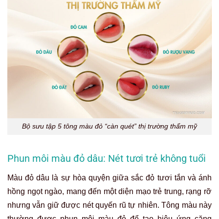
Bộ sưu tập 5 tông màu đỏ “càn quét” thị trường thẩm mỹ
Phun môi màu đỏ dâu: Nét tươi trẻ không tuổi
Màu đỏ dâu là sự hòa quyện giữa sắc đỏ tươi tắn và ánh
hồng ngọt ngào, mang đến một diện mạo trẻ trung, rạng rỡ
nhưng vẫn giữ được nét quyến rũ tự nhiên. Tông màu này
thường được phun môi màu đỏ để tạo hiệu ứng căng