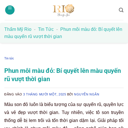
Bỏ
qua
nội
dung
Thẩm Mỹ Rio
-
Tin Tức
-
Phun môi màu đỏ: Bí quyết lên
màu quyến rũ vượt thời gian
Tin tức
Phun môi màu đỏ: Bí quyết lên màu quyến
rũ vượt thời gian
ĐĂNG VÀO
3 THÁNG MƯỜI MỘT, 2025
BỞI
NGUYỄN NGÂN
Màu son đỏ luôn là biểu tượng của sự quyến rũ, quyền lực
và vẻ đẹp vượt thời gian. Tuy nhiên, việc tô son truyền
thống dễ bị lem trôi và tốn thời gian dặm lại. Giải pháp tối