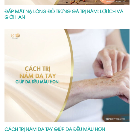
ĐẮP MẶT NẠ LÒNG ĐỎ TRỨNG GÀ TRỊ NÁM: LỢI ÍCH VÀ
GIỚI HẠN
CÁCH TRỊ NÁM DA TAY GIÚP DA ĐỀU MÀU HƠN