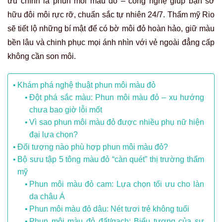
ưu chính là phun môi màu đỏ – công nghệ giúp bạn sở
hữu đôi môi rực rỡ, chuẩn sắc tự nhiên 24/7. Thẩm mỹ Rio
sẽ tiết lộ những bí mật để có bờ môi đỏ hoàn hảo, giữ màu
bền lâu và chinh phục mọi ánh nhìn với vẻ ngoài đẳng cấp
không cần son môi.
Khám phá nghệ thuật phun môi màu đỏ
Đột phá sắc màu: Phun môi màu đỏ – xu hướng
chưa bao giờ lỗi mốt
Vì sao phun môi màu đỏ được nhiều phụ nữ hiện
đại lựa chọn?
Đối tượng nào phù hợp phun môi màu đỏ?
Bộ sưu tập 5 tông màu đỏ “càn quét” thị trường thẩm
mỹ
Phun môi màu đỏ cam: Lựa chọn tối ưu cho làn
da châu Á
Phun môi màu đỏ dâu: Nét tươi trẻ không tuổi
Phun môi màu đỏ đất/gạch: Biểu tượng của sự