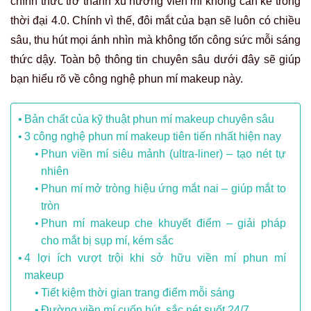
chính thức trở thành xu hướng viền mí không cần kẻ trong
thời đại 4.0. Chính vì thế, đôi mắt của bạn sẽ luôn có chiều
sâu, thu hút mọi ánh nhìn mà không tốn công sức mỗi sáng
thức dậy. Toàn bộ thông tin chuyên sâu dưới đây sẽ giúp
bạn hiểu rõ về công nghệ phun mí makeup này.
Bản chất của kỹ thuật phun mí makeup chuyên sâu
3 công nghệ phun mí makeup tiên tiến nhất hiện nay
Phun viền mí siêu mảnh (ultra-liner) – tạo nét tự
nhiên
Phun mí mở tròng hiệu ứng mắt nai – giúp mắt to
tròn
Phun mí makeup che khuyết điểm – giải pháp
cho mắt bị sụp mí, kém sắc
4 lợi ích vượt trội khi sở hữu viền mí phun mí
makeup
Tiết kiệm thời gian trang điểm mỗi sáng
Đường viền mí cuốn hút, sắc nét suốt 24/7