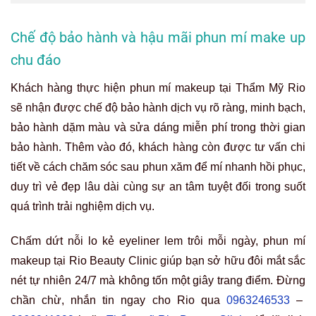
Chế độ bảo hành và hậu mãi phun mí make up
chu đáo
Khách hàng thực hiện phun mí makeup tại Thẩm Mỹ Rio
sẽ nhận được chế độ bảo hành dịch vụ rõ ràng, minh bạch,
bảo hành dặm màu và sửa dáng miễn phí trong thời gian
bảo hành. Thêm vào đó, khách hàng còn được tư vấn chi
tiết về cách chăm sóc sau phun xăm để mí nhanh hồi phục,
duy trì vẻ đẹp lâu dài cùng sự an tâm tuyệt đối trong suốt
quá trình trải nghiệm dịch vụ.
Chấm dứt nỗi lo kẻ eyeliner lem trôi mỗi ngày, phun mí
makeup tại Rio Beauty Clinic giúp bạn sở hữu đôi mắt sắc
nét tự nhiên 24/7 mà không tốn một giây trang điểm. Đừng
chần chừ, nhắn tin ngay cho Rio qua
0963246533
–