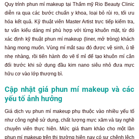
Quy trình phun mí makeup tại Thẩm mỹ Rio Beauty Clinic
diễn ra qua các bước chuẩn y khoa, loại bỏ rủi ro, tối ưu
hóa kết quả. Kỹ thuật viên Master Artist trực tiếp kiểm tra,
tư vấn kiểu dáng mí phù hợp với từng khuôn mặt, từ đó
xác định kỹ thuật phun mí makeup (liner, mở tròng) khách
hàng mong muốn. Vùng mí mắt sau đó được vệ sinh, ủ tê
nhẹ nhàng, rồi tiến hành đo vẽ tỉ mỉ để tạo khuôn mí cân
đối trước khi sử dụng đầu kim nano siêu nhỏ đưa mực
hữu cơ vào lớp thượng bì.
Cập nhật giá phun mí makeup và các
yếu tố ảnh hưởng
Giá dịch vụ phun mí makeup phụ thuộc vào nhiều yếu tố
như công nghệ sử dụng, chất lượng mực xăm và tay nghề
chuyên viên thực hiện. Mức giá tham khảo cho một lần
phun mí makeup trên thị trường hiện nay có sự chênh lệch