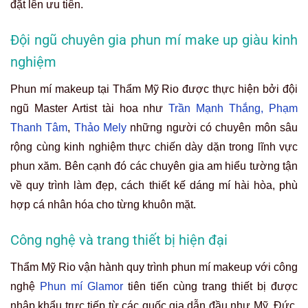
đặt lên ưu tiên.
Đội ngũ chuyên gia phun mí make up giàu kinh
nghiệm
Phun mí makeup tại Thẩm Mỹ Rio được thực hiện bởi đội
ngũ Master Artist tài hoa như
Trần Mạnh Thắng,
Phạm
Thanh Tâm
,
Thảo Mely
những người có chuyên môn sâu
rộng cùng kinh nghiệm thực chiến dày dặn trong lĩnh vực
phun xăm. Bên cạnh đó các chuyên gia am hiểu tường tận
về quy trình làm đẹp, cách thiết kế dáng mí hài hòa, phù
hợp cá nhân hóa cho từng khuôn mặt.
Công nghệ và trang thiết bị hiện đại
Thẩm Mỹ Rio vận hành quy trình phun mí makeup với công
nghệ
Phun mí Glamor
tiên tiến cùng trang thiết bị được
nhập khẩu trực tiếp từ các quốc gia dẫn đầu như Mỹ, Đức,