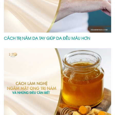
CÁCH TRỊ NÁM DA TAY GIÚP DA ĐỀU MÀU HƠN