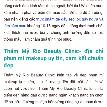
bằng cách đeo kính râm khi ra ngoài, bởi tia UV khiến mực
xăm nhanh phai và biến đổi màu sắc. Về chế độ ăn uống,
bạn nên kiêng các
thực phẩm dễ gây sẹo lồi, gây ngứa và
làm sậm màu
khoảng 10-15 ngày đầu, đồng thời tránh chất
kích thích như rượu bia vì chúng ảnh hưởng đến sự lưu
thông máu, làm chậm quá trình hồi phục.
Thẩm Mỹ Rio Beauty Clinic- địa chỉ
phun mí makeup uy tín, cam kết chuẩn
đẹp
Thẩm Mỹ Rio Beauty Clinic kiến tạo vẻ đẹp phun mí
makeup tự nhiên, tinh tế, mang đến đôi mắt sắc nét và
cuốn hút vượt trội. Thẩm Mỹ Rio Beauty Clinic tự tin là
điểm đến hàng đầu được hàng ngàn khách hàng tin chọn
để sở hữu đường mí đẹp bền vững cùng sự an toàn được