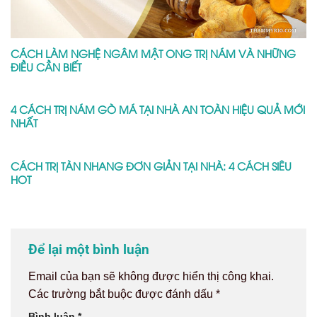
CÁCH LÀM NGHỆ NGÂM MẬT ONG TRỊ NÁM VÀ NHỮNG
ĐIỀU CẦN BIẾT
4 CÁCH TRỊ NÁM GÒ MÁ TẠI NHÀ AN TOÀN HIỆU QUẢ MỚI
NHẤT
CÁCH TRỊ TÀN NHANG ĐƠN GIẢN TẠI NHÀ: 4 CÁCH SIÊU
HOT
Để lại một bình luận
Email của bạn sẽ không được hiển thị công khai.
Các trường bắt buộc được đánh dấu
*
Bình luận
*