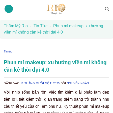
Bỏ
qua
nội
dung
Thẩm Mỹ Rio
-
Tin Tức
-
Phun mí makeup: xu hướng
viền mí không cần kẻ thời đại 4.0
Tin tức
Phun mí makeup: xu hướng viền mí không
cần kẻ thời đại 4.0
ĐĂNG VÀO
11 THÁNG MƯỜI MỘT, 2025
BỞI
NGUYỄN NGÂN
Với nhịp sống bận rộn, việc tìm kiếm giải pháp làm đẹp
tiện lợi, tiết kiệm thời gian trang điểm đang trở thành nhu
cầu thiết yếu của chị em phụ nữ. Kỹ thuật phun mí makeup