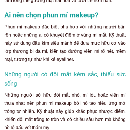
làm tổng thể gương mặt hài hòa và tươi trẻ hơn hẳn.
Ai nên chọn phun mí makeup?
Phun mí makeup đặc biệt phù hợp với những người bận
rộn hoặc những ai có khuyết điểm ở vùng mí mắt. Kỹ thuật
này sử dụng đầu kim siêu mảnh để đưa mực hữu cơ vào
lớp thượng bì da mí, kiến tạo đường viền mí rõ nét, mềm
mại, tương tự như khi kẻ eyeliner.
Những người có đôi mắt kém sắc, thiếu sức
sống
Những người sở hữu đôi mắt nhỏ, mí lót, hoặc viền mí
thưa nhạt nên phun mí makeup bởi nó tạo hiệu ứng mở
tròng tự nhiên. Kỹ thuật này giúp khắc phục nhược điểm,
khiến đôi mắt trông to tròn và có chiều sâu hơn mà không
hề lộ dấu vết thẩm mỹ.