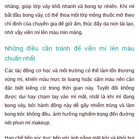
nhàng, giúp lớp vảy khô nhanh và bong tự nhiên. Khi mí
bắt đầu bong vảy, có thể thoa một lớp mỏng thuốc mỡ theo
chỉ định của chuyên gia để giữ ẩm, thúc đẩy da non tái tạo,
nhờ vậy viền mí lên màu mịn màng.
Những điều cần tránh để viền mí lên màu
chuẩn nhất
Các tác động cơ học và môi trường có thể làm tổn thương
vùng mí, khiến màu mực bị loang hoặc sậm màu nên cần
đặc biệt kiêng cữ trong thời gian này. Tuyệt đối không
được dụi hay chạm tay vào mí mắt, nhất là khi mí đang
bong vảy, bởi hành động này dễ gây nhiễm trùng và làm
bong tróc không đều, ảnh hưởng nghiêm trọng đến đường
nét phun mí makeup.
Hạn chế tiếp xúc trực tiếp với ánh nắng mặt trời và khói bụi