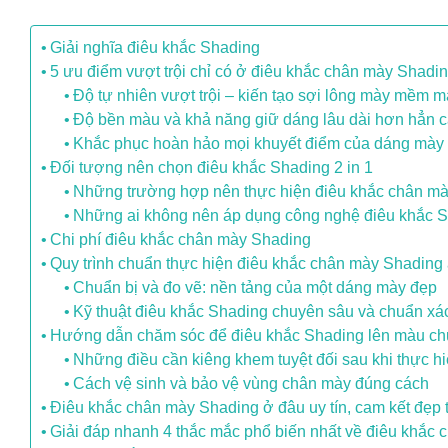
Giải nghĩa điêu khắc Shading
5 ưu điểm vượt trội chỉ có ở điêu khắc chân mày Shadi
Độ tự nhiên vượt trội – kiến tạo sợi lông mày mềm mạ
Độ bền màu và khả năng giữ dáng lâu dài hơn hẳn c
Khắc phục hoàn hảo mọi khuyết điểm của dáng mày
Đối tượng nên chọn điêu khắc Shading 2 in 1
Những trường hợp nên thực hiện điêu khắc chân m
Những ai không nên áp dụng công nghệ điêu khắc 
Chi phí điêu khắc chân mày Shading
Quy trình chuẩn thực hiện điêu khắc chân mày Shading 
Chuẩn bị và đo vẽ: nền tảng của một dáng mày đẹp
Kỹ thuật điêu khắc Shading chuyên sâu và chuẩn xá
Hướng dẫn chăm sóc để điêu khắc Shading lên màu chu
Những điều cần kiêng khem tuyệt đối sau khi thực 
Cách vệ sinh và bảo vệ vùng chân mày đúng cách
Điêu khắc chân mày Shading ở đâu uy tín, cam kết đẹp 
Giải đáp nhanh 4 thắc mắc phổ biến nhất về điêu khắc