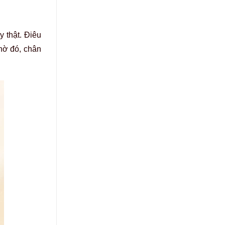
 thật. Điêu
hờ đó, chân