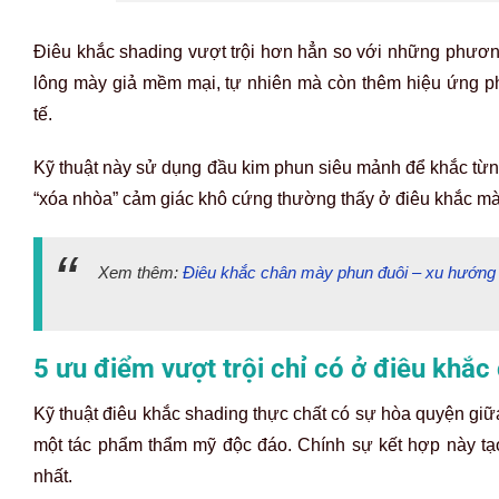
Điêu khắc shading vượt trội hơn hẳn so với những phương
lông mày giả mềm mại, tự nhiên mà còn thêm hiệu ứng p
tế.
Kỹ thuật này sử dụng đầu kim phun siêu mảnh để khắc từng 
“xóa nhòa” cảm giác khô cứng thường thấy ở điêu khắc m
Xem thêm:
Điêu khắc chân mày phun đuôi – xu hướng 
5 ưu điểm vượt trội chỉ có ở điêu khắ
Kỹ thuật điêu khắc shading thực chất có sự hòa quyện giữa 
một tác phẩm thẩm mỹ độc đáo. Chính sự kết hợp này tạ
nhất.