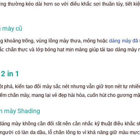
ng thường kéo dài hơn so với điêu khắc sợi thuần túy, tiết ki
g mày cũ
ững khoảng trống, vùng lông mày thưa, mỏng hoặc
dáng mày đã t
 chân thực và lớp bóng hạt mịn màng giúp tái tạo dáng mày m
2 in 1
ột phá, kiến tạo đôi mày sắc nét nhưng vẫn giữ trọn nét tự nhi
t điểm chân mày, mang lại vẻ đẹp hài hòa, cuốn hút cho gương mặ
ân mày Shading
áng mày không cân đối rất nên cân nhắc kỹ thuật điêu khắc s
 người có làn da dầu, lỗ chân lông to vì khả năng giữ màu mực