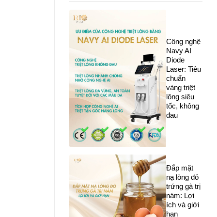
Công nghệ
Navy AI
Diode
Laser: Tiêu
chuẩn
vàng triệt
lông siêu
tốc, không
đau
Đắp mặt
nạ lòng đỏ
trứng gà trị
nám: Lợi
ích và giới
hạn