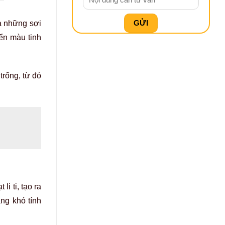
a những sợi
ển màu tinh
trống, từ đó
i ti, tạo ra
ng khó tính