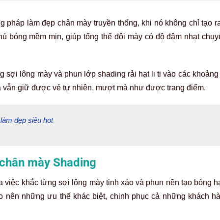
 pháp làm đẹp chân mày truyền thống, khi nó không chỉ tạo r
hủ bóng mềm mịn, giúp tổng thể đôi mày có độ đậm nhạt chuy
sợi lông mày và phun lớp shading rải hạt li ti vào các khoảng 
à vẫn giữ được vẻ tự nhiên, mượt mà như được trang điểm.
làm đẹp siêu hot
c chân mày Shading
việc khắc từng sợi lông mày tinh xảo và phun nền tạo bóng hạt l
o nên những ưu thế khác biệt, chinh phục cả những khách hà