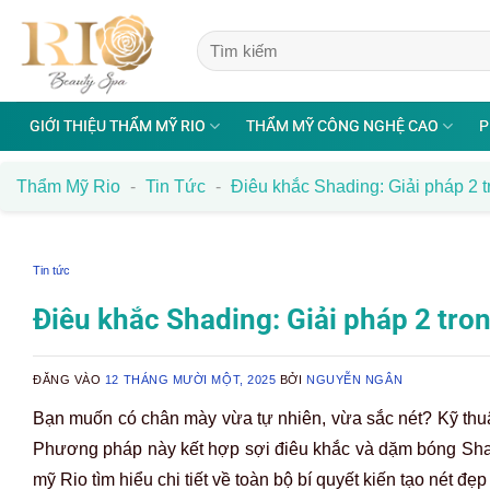
Bỏ
qua
nội
dung
GIỚI THIỆU THẨM MỸ RIO
THẨM MỸ CÔNG NGHỆ CAO
P
Thẩm Mỹ Rio
-
Tin Tức
-
Điêu khắc Shading: Giải pháp 2 tr
Tin tức
Điêu khắc Shading: Giải pháp 2 tron
ĐĂNG VÀO
12 THÁNG MƯỜI MỘT, 2025
BỞI
NGUYỄN NGÂN
Bạn muốn có chân mày vừa tự nhiên, vừa sắc nét? Kỹ thuật 
Phương pháp này kết hợp sợi điêu khắc và dặm bóng Shad
mỹ Rio tìm hiểu chi tiết về toàn bộ bí quyết kiến tạo nét 