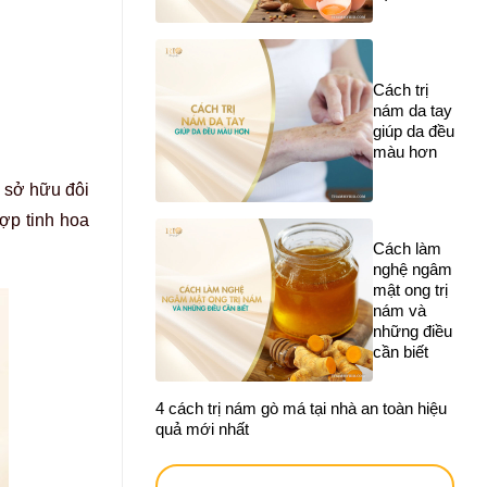
Cách trị
nám da tay
giúp da đều
màu hơn
 sở hữu đôi
hợp tinh hoa
Cách làm
nghệ ngâm
mật ong trị
nám và
những điều
cần biết
4 cách trị nám gò má tại nhà an toàn hiệu
quả mới nhất