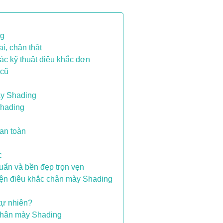
ng
i, chân thật
ác kỹ thuật điêu khắc đơn
 cũ
ày Shading
Shading
an toàn
c
ẩn và bền đẹp trọn vẹn
hiện điêu khắc chân mày Shading
tự nhiên?
 chân mày Shading