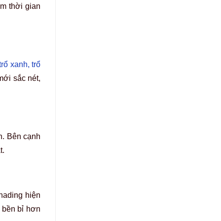
ệm thời gian
rổ xanh, trổ
ới sắc nét,
ên. Bên cạnh
t.
hading hiện
 bền bỉ hơn