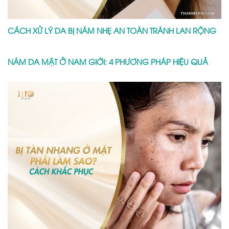
CÁCH XỬ LÝ DA BỊ NÁM NHẸ AN TOÀN TRÁNH LAN RỘNG
NÁM DA MẶT Ở NAM GIỚI: 4 PHƯƠNG PHÁP HIỆU QUẢ