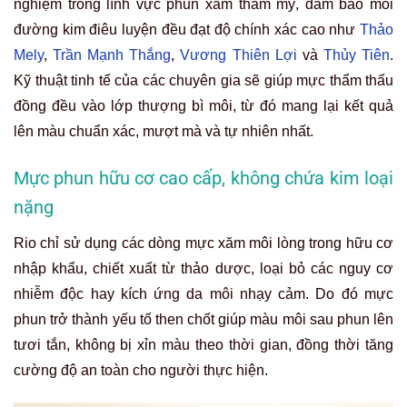
nghiệm trong lĩnh vực phun xăm thẩm mỹ, đảm bảo mỗi
đường kim điêu luyện đều đạt độ chính xác cao như
Thảo
Mely
,
Trần Mạnh Thắng
,
Vương Thiên Lợi
và
Thủy Tiên
.
Kỹ thuật tinh tế của các chuyên gia sẽ giúp mực thẩm thấu
đồng đều vào lớp thượng bì môi, từ đó mang lại kết quả
lên màu chuẩn xác, mượt mà và tự nhiên nhất.
Mực phun hữu cơ cao cấp, không chứa kim loại
nặng
Rio chỉ sử dụng các dòng mực xăm môi lòng trong hữu cơ
nhập khẩu, chiết xuất từ thảo dược, loại bỏ các nguy cơ
nhiễm độc hay kích ứng da môi nhạy cảm. Do đó mực
phun trở thành yếu tố then chốt giúp màu môi sau phun lên
tươi tắn, không bị xỉn màu theo thời gian, đồng thời tăng
cường độ an toàn cho người thực hiện.