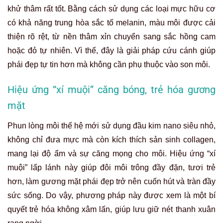
khử thâm rất tốt. Bằng cách sử dụng các loại mực hữu cơ
có khả năng trung hòa sắc tố melanin, màu môi được cải
thiện rõ rệt, từ nền thâm xỉn chuyển sang sắc hồng cam
hoặc đỏ tự nhiên. Vì thế, đây là giải pháp cứu cánh giúp
phái đẹp tự tin hơn mà không cần phụ thuộc vào son môi.
Hiệu ứng “xí muội” căng bóng, trẻ hóa gương
mặt
Phun lòng môi thế hệ mới sử dụng đầu kim nano siêu nhỏ,
không chỉ đưa mực mà còn kích thích sản sinh collagen,
mang lại độ ẩm và sự căng mọng cho môi. Hiệu ứng “xí
muội” lấp lánh này giúp đôi môi trông đầy đặn, tươi trẻ
hơn, làm gương mặt phái đẹp trở nên cuốn hút và tràn đầy
sức sống. Do vậy, phương pháp này được xem là một bí
quyết trẻ hóa không xâm lấn, giúp lưu giữ nét thanh xuân