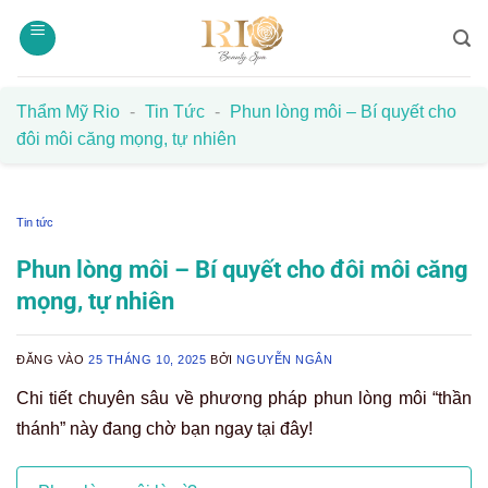
Bỏ
qua
nội
dung
Thẩm Mỹ Rio
-
Tin Tức
-
Phun lòng môi – Bí quyết cho
đôi môi căng mọng, tự nhiên
Tin tức
Phun lòng môi – Bí quyết cho đôi môi căng
mọng, tự nhiên
ĐĂNG VÀO
25 THÁNG 10, 2025
BỞI
NGUYỄN NGÂN
Chi tiết chuyên sâu về phương pháp phun lòng môi “thần
thánh” này đang chờ bạn ngay tại đây!