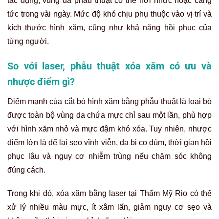
tác dụng, vùng da phẫu thuật có thể hơi nhức hoặc căng
tức trong vài ngày. Mức độ khó chịu phụ thuộc vào vị trí và
kích thước hình xăm, cũng như khả năng hồi phục của
từng người.
So với laser, phẫu thuật xóa xăm có ưu và
nhược điểm gì?
Điểm mạnh của cắt bỏ hình xăm bằng phẫu thuật là loại bỏ
được toàn bộ vùng da chứa mực chỉ sau một lần, phù hợp
với hình xăm nhỏ và mực đậm khó xóa. Tuy nhiên, nhược
điểm lớn là để lại sẹo vĩnh viễn, da bị co dúm, thời gian hồi
phục lâu và nguy cơ nhiễm trùng nếu chăm sóc không
đúng cách.
Trong khi đó, xóa xăm bằng laser tại Thẩm Mỹ Rio có thể
xử lý nhiều màu mực, ít xâm lấn, giảm nguy cơ sẹo và