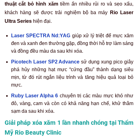
thuật cắt bỏ hình xăm
tiềm ẩn nhiều rủi ro và sẹo xấu,
khách hàng sẽ được trải nghiệm bộ ba máy
Rio Laser
Ultra Series
hiện đại.
Laser SPECTRA Nd:YAG
giúp xử lý triệt để mực xăm
đen và xanh đen thường gặp, đồng thời hỗ trợ làm sáng
và đồng đều màu da sau khi xóa.
Picotech Laser SP2 Advance
sử dụng xung pico giây
phá hủy những hạt mực “cứng đầu” thành dạng siêu
mịn, từ đó rút ngắn liệu trình và tăng hiệu quả loại bỏ
mực.
Ruby Laser Alpha 6
chuyên trị các màu mực khó như
đỏ, vàng, cam và còn có khả năng hạn chế, khử thâm
sạm da sau khi xóa.
Giải pháp xóa xăm 1 lần nhanh chóng tại Thẩm
Mỹ Rio Beauty Clinic