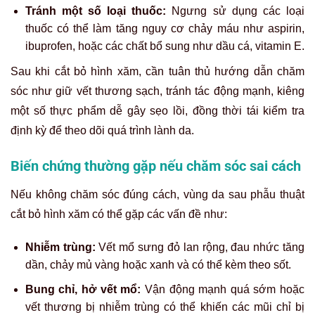
Tránh một số loại thuốc:
Ngưng sử dụng các loại
thuốc có thể làm tăng nguy cơ chảy máu như aspirin,
ibuprofen, hoặc các chất bổ sung như dầu cá, vitamin E.
Sau khi cắt bỏ hình xăm, cần tuân thủ hướng dẫn chăm
sóc như giữ vết thương sạch, tránh tác động mạnh, kiêng
một số thực phẩm dễ gây sẹo lồi, đồng thời tái kiểm tra
định kỳ để theo dõi quá trình lành da.
Biến chứng thường gặp nếu chăm sóc sai cách
Nếu không chăm sóc đúng cách, vùng da sau phẫu thuật
cắt bỏ hình xăm có thể gặp các vấn đề như:
Nhiễm trùng:
Vết mổ sưng đỏ lan rộng, đau nhức tăng
dần, chảy mủ vàng hoặc xanh và có thể kèm theo sốt.
Bung chỉ, hở vết mổ:
Vận động mạnh quá sớm hoặc
vết thương bị nhiễm trùng có thể khiến các mũi chỉ bị