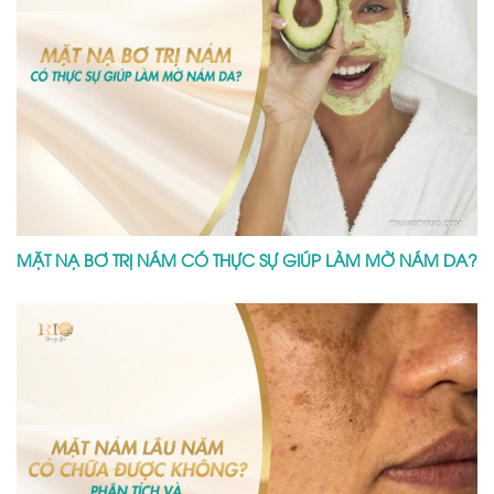
MẶT NẠ BƠ TRỊ NÁM CÓ THỰC SỰ GIÚP LÀM MỜ NÁM DA?