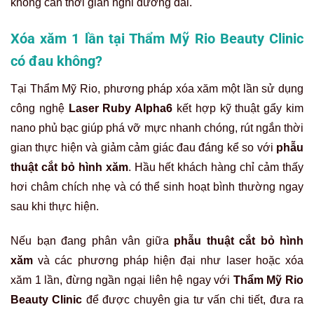
không cần thời gian nghỉ dưỡng dài.
Xóa xăm 1 lần tại Thẩm Mỹ Rio Beauty Clinic
có đau không?
Tại Thẩm Mỹ Rio, phương pháp xóa xăm một lần sử dụng
công nghệ
Laser Ruby Alpha6
kết hợp kỹ thuật gẩy kim
nano phủ bạc giúp phá vỡ mực nhanh chóng, rút ngắn thời
gian thực hiện và giảm cảm giác đau đáng kể so với
phẫu
thuật cắt bỏ hình xăm
. Hầu hết khách hàng chỉ cảm thấy
hơi châm chích nhẹ và có thể sinh hoạt bình thường ngay
sau khi thực hiện.
Nếu bạn đang phân vân giữa
phẫu thuật cắt bỏ hình
xăm
và các phương pháp hiện đại như laser hoặc xóa
xăm 1 lần, đừng ngần ngại liên hệ ngay với
Thẩm Mỹ Rio
Beauty Clinic
để được chuyên gia tư vấn chi tiết, đưa ra