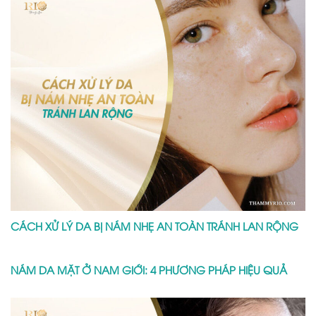
CÁCH XỬ LÝ DA BỊ NÁM NHẸ AN TOÀN TRÁNH LAN RỘNG
NÁM DA MẶT Ở NAM GIỚI: 4 PHƯƠNG PHÁP HIỆU QUẢ