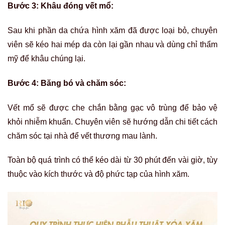
Bước 3: Khâu đóng vết mổ:
Sau khi phần da chứa hình xăm đã được loại bỏ, chuyên
viên sẽ kéo hai mép da còn lại gần nhau và dùng chỉ thẩm
mỹ để khâu chúng lại.
Bước 4: Băng bó và chăm sóc:
Vết mổ sẽ được che chắn bằng gạc vô trùng để bảo vệ
khỏi nhiễm khuẩn. Chuyên viên sẽ hướng dẫn chi tiết cách
chăm sóc tại nhà để vết thương mau lành.
Toàn bộ quá trình có thể kéo dài từ 30 phút đến vài giờ, tùy
thuộc vào kích thước và độ phức tạp của hình xăm.