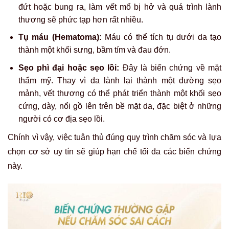
đứt hoặc bung ra, làm vết mổ bị hở và quá trình lành
thương sẽ phức tạp hơn rất nhiều.
Tụ máu (Hematoma):
Máu có thể tích tụ dưới da tạo
thành một khối sưng, bầm tím và đau đớn.
Sẹo phì đại hoặc sẹo lồi:
Đây là biến chứng về mặt
thẩm mỹ. Thay vì da lành lại thành một đường sẹo
mảnh, vết thương có thể phát triển thành một khối sẹo
cứng, dày, nổi gồ lên trên bề mặt da, đặc biệt ở những
người có cơ địa sẹo lồi.
Chính vì vậy, việc tuân thủ đúng quy trình chăm sóc và lựa
chọn cơ sở uy tín sẽ giúp hạn chế tối đa các biến chứng
này.