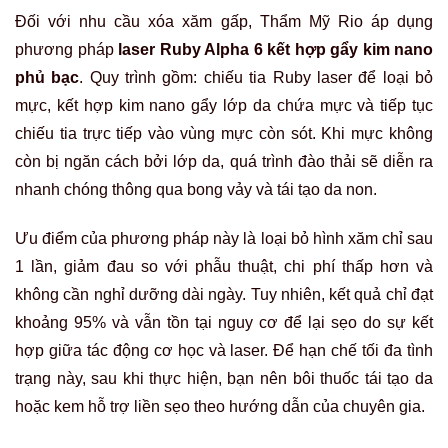
Đối với nhu cầu xóa xăm gấp, Thẩm Mỹ Rio áp dụng
phương pháp
laser Ruby Alpha 6 kết hợp gẩy kim nano
phủ bạc
. Quy trình gồm: chiếu tia Ruby laser để loại bỏ
mực, kết hợp kim nano gẩy lớp da chứa mực và tiếp tục
chiếu tia trực tiếp vào vùng mực còn sót. Khi mực không
còn bị ngăn cách bởi lớp da, quá trình đào thải sẽ diễn ra
nhanh chóng thông qua bong vảy và tái tạo da non.
Ưu điểm của phương pháp này là loại bỏ hình xăm chỉ sau
1 lần, giảm đau so với phẫu thuật, chi phí thấp hơn và
không cần nghỉ dưỡng dài ngày. Tuy nhiên, kết quả chỉ đạt
khoảng 95% và vẫn tồn tại nguy cơ để lại sẹo do sự kết
hợp giữa tác động cơ học và laser. Để hạn chế tối đa tình
trạng này, sau khi thực hiện, bạn nên bôi thuốc tái tạo da
hoặc kem hỗ trợ liền sẹo theo hướng dẫn của chuyên gia.