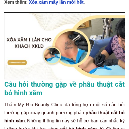
Xem thêm:
Xóa xăm mấy lần mới hết
.
Câu hỏi thường gặp về phẫu thuật cắt
bỏ hình xăm
Thẩm Mỹ Rio Beauty Clinic đã tổng hợp một số câu hỏi
thường gặp xoay quanh phương pháp
phẫu thuật cắt bỏ
hình xăm
. Những thông tin này sẽ hỗ trợ bạn cân nhắc kỹ
lưỡng trước khi lựa chọn
cắt bỏ hình xăm
, từ đó tìm ra