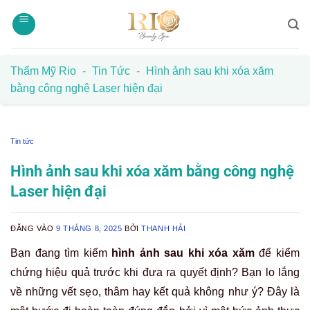
Bỏ
qua
nội
dung
Thẩm Mỹ Rio
-
Tin Tức
-
Hình ảnh sau khi xóa xăm
bằng công nghệ Laser hiện đại
Tin tức
Hình ảnh sau khi xóa xăm bằng công nghệ
Laser hiện đại
ĐĂNG VÀO
9 THÁNG 8, 2025
BỞI
THANH HẢI
Bạn đang tìm kiếm
hình ảnh sau khi xóa xăm
để kiểm
chứng hiệu quả trước khi đưa ra quyết định? Bạn lo lắng
về những vết sẹo, thâm hay kết quả không như ý? Đây là