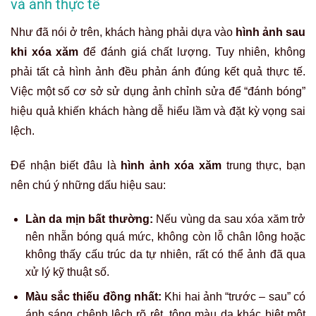
và ảnh thực tế
Như đã nói ở trên, khách hàng phải dựa vào
hình ảnh sau
khi xóa xăm
để đánh giá chất lượng. Tuy nhiên, không
phải tất cả hình ảnh đều phản ánh đúng kết quả thực tế.
Việc một số cơ sở sử dụng ảnh chỉnh sửa để “đánh bóng”
hiệu quả khiến khách hàng dễ hiểu lầm và đặt kỳ vọng sai
lệch.
Để nhận biết đâu là
hình ảnh xóa xăm
trung thực, bạn
nên chú ý những dấu hiệu sau:
Làn da mịn bất thường:
Nếu vùng da sau xóa xăm trở
nên nhẵn bóng quá mức, không còn lỗ chân lông hoặc
không thấy cấu trúc da tự nhiên, rất có thể ảnh đã qua
xử lý kỹ thuật số.
Màu sắc thiếu đồng nhất:
Khi hai ảnh “trước – sau” có
ánh sáng chênh lệch rõ rệt, tông màu da khác biệt một