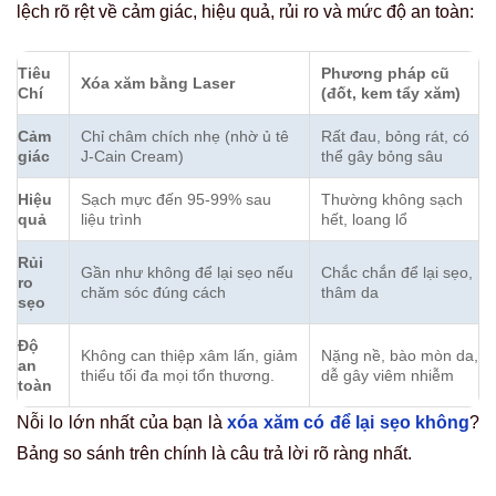
lệch rõ rệt về cảm giác, hiệu quả, rủi ro và mức độ an toàn:
Tiêu
Phương pháp cũ
Xóa xăm bằng Laser
Chí
(đốt, kem tẩy xăm)
Cảm
Chỉ châm chích nhẹ (nhờ ủ tê
Rất đau, bỏng rát, có
giác
J-Cain Cream)
thể gây bỏng sâu
Hiệu
Sạch mực đến 95-99% sau
Thường không sạch
quả
liệu trình
hết, loang lổ
Rủi
Gần như không để lại sẹo nếu
Chắc chắn để lại sẹo,
ro
chăm sóc đúng cách
thâm da
sẹo
Độ
Không can thiệp xâm lấn, giảm
Nặng nề, bào mòn da,
an
thiểu tối đa mọi tổn thương.
dễ gây viêm nhiễm
toàn
Nỗi lo lớn nhất của bạn là
xóa xăm có để lại sẹo không
?
Bảng so sánh trên chính là câu trả lời rõ ràng nhất.