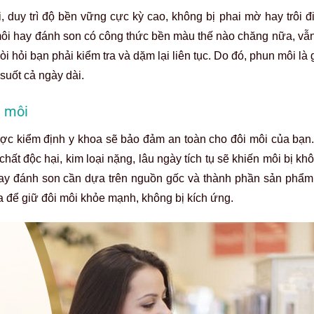
uy trì độ bền vững cực kỳ cao, không bị phai mờ hay trôi đi
ôi hay đánh son có công thức bền màu thế nào chăng nữa, vẫn
 hỏi bạn phải kiểm tra và dặm lại liên tục. Do đó, phun môi là g
suốt cả ngày dài.
i môi
ợc kiểm định y khoa sẽ bảo đảm an toàn cho đôi môi của bạn.
 chất độc hại, kim loại nặng, lâu ngày tích tụ sẽ khiến môi bị kh
y đánh son cần dựa trên nguồn gốc và thành phần sản phẩm,
 để giữ đôi môi khỏe mạnh, không bị kích ứng.