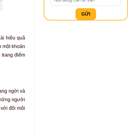
dài hiệu quả
nh một khoản
m trang điểm
ạng ngời và
 những người
 với đôi môi