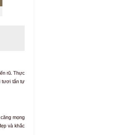
ến rũ. Thực
 tươi tắn tự
, căng mọng
đẹp và khắc