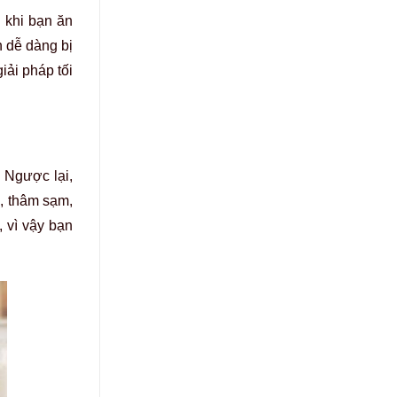
 khi bạn ăn
 dễ dàng bị
iải pháp tối
 Ngược lại,
ô, thâm sạm,
 vì vậy bạn