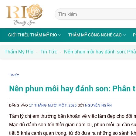
Bỏ
qua
nội
dung
GIỚI THIỆU THẨM MỸ RIO
THẨM MỸ CÔNG NGHỆ CAO
P
Thẩm Mỹ Rio
-
Tin Tức
-
Nên phun môi hay đánh son: Phân
Tin tức
Nên phun môi hay đánh son: Phân tí
ĐĂNG VÀO
17 THÁNG MƯỜI MỘT, 2025
BỞI
NGUYỄN NGÂN
Tâm lý chị em thường băn khoăn về việc làm đẹp cho đôi m
Mặc dù đánh son tốn thời gian dặm lại, phun môi lại cần suy
tiết 5 khía cạnh quan trọng, từ đó đưa ra những so sánh 