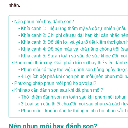
nhân.
Nên phun môi hay đánh son?
Khía cạnh 1: Hiệu ứng thẩm mỹ và độ tự nhiên (màu 
Khía cạnh 2: Chi phí đầu tư dài hạn khi cân nhắc n
Khía cạnh 3: Độ tiện lợi và yếu tố tiết kiệm thời gian
Khía cạnh 4: Độ bền màu và khả năng chống trôi (sau
Khía cạnh 5: Sự an toàn và vấn đề sức khỏe đôi môi
Phun môi thẩm mỹ: Giải pháp tối ưu thay thế việc đánh 
Phun môi có thay thế việc đánh son hàng ngày đượ
4 Lợi ích đột phá khi chọn phun môi (nên phun môi 
Phương pháp phun môi phù hợp với ai?
Khi nào cần đánh son sau khi đã phun môi?
Thời điểm đánh son an toàn sau khi phun môi (phun 
3 Loại son cần thiết cho đôi môi sau phun và cách l
Phun môi – khoản đầu tư thông minh cho nhan sắc 
Nên phun môi hay đánh son?