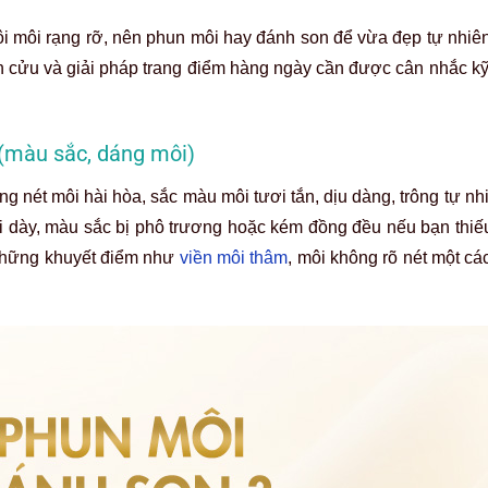
i môi rạng rỡ, nên phun môi hay đánh son để vừa đẹp tự nhiên 
h cửu và giải pháp trang điểm hàng ngày cần được cân nhắc k
 (màu sắc, dáng môi)
g nét môi hài hòa, sắc màu môi tươi tắn, dịu dàng, trông tự n
i dày, màu sắc bị phô trương hoặc kém đồng đều nếu bạn thiếu
 những khuyết điểm như
viền môi thâm
, môi không rõ nét một cá