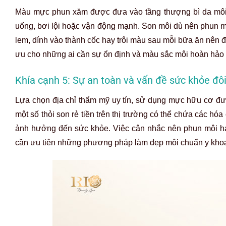
Màu mực phun xăm được đưa vào tầng thượng bì da môi, d
uống, bơi lội hoặc vận động mạnh. Son môi dù nên phun m
lem, dính vào thành cốc hay trôi màu sau mỗi bữa ăn nên đòi
ưu cho những ai cần sự ổn định và màu sắc môi hoàn hảo 
Khía cạnh 5: Sự an toàn và vấn đề sức khỏe đô
Lựa chọn địa chỉ thẩm mỹ uy tín, sử dụng mực hữu cơ đư
một số thỏi son rẻ tiền trên thị trường có thể chứa các hóa
ảnh hưởng đến sức khỏe. Việc cân nhắc nên phun môi ha
cần ưu tiên những phương pháp làm đẹp môi chuẩn y khoa