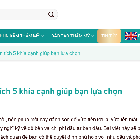
HUN XĂM THẨM MỸ
ĐÀO TẠO THẨM MỸ
TIN TỨC
 tích 5 khía cạnh giúp bạn lựa chọn
ch 5 khía cạnh giúp bạn lựa chọn
ôi, nên phun môi hay đánh son để vừa tiện lợi lại vừa lên màu
 nghĩ kỹ về độ bền và chi phí đầu tư ban đầu. Bài viết này sẽ p
khách quan để bạn có thể quyết định phù hợp với nhu cầu và p