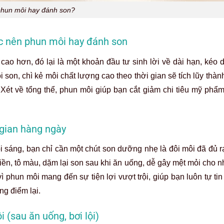
hun môi hay đánh son?
hắc nên phun môi hay đánh son
cao hơn, đó lại là một khoản đầu tư sinh lời về dài hạn, kéo 
i son, chì kẻ môi chất lượng cao theo thời gian sẽ tích lũy thà
. Xét về tổng thể, phun môi giúp bạn cắt giảm chi tiêu mỹ phẩ
i gian hàng ngày
i sáng, bạn chỉ cần một chút son dưỡng nhẹ là đôi môi đã đủ r
 viền, tô màu, dặm lại son sau khi ăn uống, dễ gây mệt mỏi cho
phun môi mang đến sự tiện lợi vượt trội, giúp bạn luôn tự tin
ng điểm lại.
 (sau ăn uống, bơi lội)