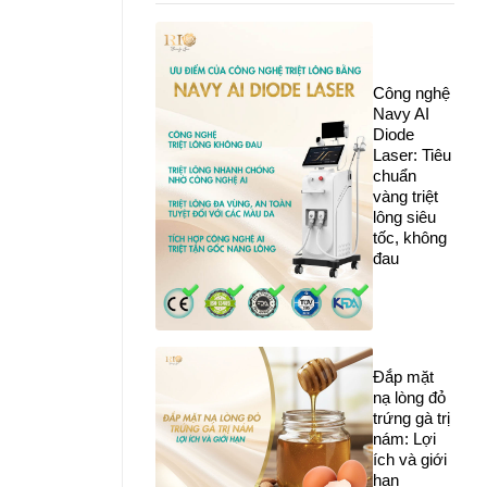
Công nghệ
Navy AI
Diode
Laser: Tiêu
chuẩn
vàng triệt
lông siêu
tốc, không
đau
Đắp mặt
nạ lòng đỏ
trứng gà trị
nám: Lợi
ích và giới
hạn