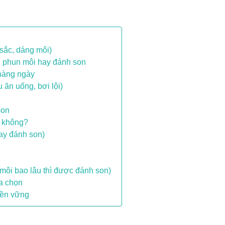
sắc, dáng môi)
ên phun môi hay đánh son
 hàng ngày
 ăn uống, bơi lội)
son
c không?
hay đánh son)
môi bao lâu thì được đánh son)
ựa chọn
bền vững