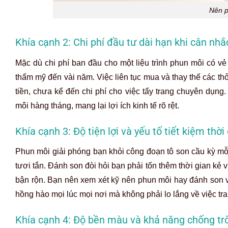
Nên p
Khía cạnh 2: Chi phí đầu tư dài hạn khi cân n
Mặc dù chi phí ban đầu cho một liệu trình phun môi có vẻ 
thẩm mỹ đến vài năm. Việc liên tục mua và thay thế các thỏ
tiền, chưa kể đến chi phí cho việc tẩy trang chuyên dụng
môi hàng tháng, mang lại lợi ích kinh tế rõ rệt.
Khía cạnh 3: Độ tiện lợi và yếu tố tiết kiệm thờ
Phun môi giải phóng bạn khỏi công đoạn tô son cầu kỳ mỗ
tươi tắn. Đánh son đòi hỏi bạn phải tốn thêm thời gian kẻ
bận rộn. Bạn nên xem xét kỹ nên phun môi hay đánh son vì 
hồng hào mọi lúc mọi nơi mà không phải lo lắng về việc tra
Khía cạnh 4: Độ bền màu và khả năng chống trôi