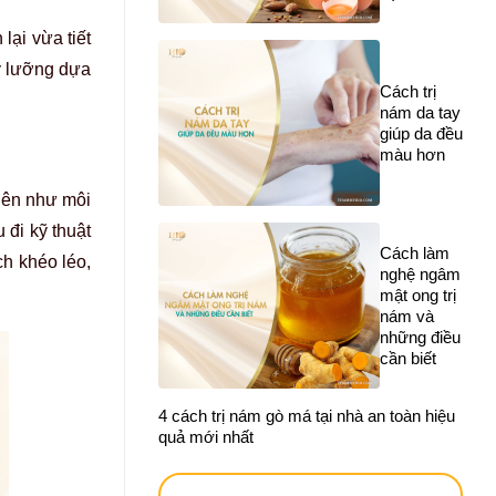
lại vừa tiết
ỹ lưỡng dựa
Cách trị
nám da tay
giúp da đều
màu hơn
hiên như môi
 đi kỹ thuật
Cách làm
ch khéo léo,
nghệ ngâm
mật ong trị
nám và
những điều
cần biết
4 cách trị nám gò má tại nhà an toàn hiệu
quả mới nhất