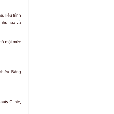
, liệu trình
 nhũ hoa và
 có một mức
nhiêu. Bảng
uty Clinic,