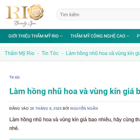
Bỏ
qua
nội
dung
GIỚI THIỆU THẨM MỸ RIO
THẨM MỸ CÔNG NGHỆ CAO
P
Thẩm Mỹ Rio
-
Tin Tức
-
Làm hồng nhũ hoa và vùng kín g
Tin tức
Làm hồng nhũ hoa và vùng kín giá 
ĐĂNG VÀO
28 THÁNG 8, 2025
BỞI
NGUYỄN NGÂN
Làm hồng nhũ hoa và vùng kín giá bao nhiêu, hãy cùng th
nhé.