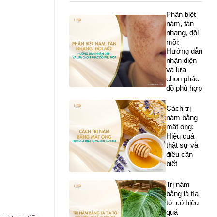
Phân biệt
nám, tàn
nhang, đồi
mồi:
Hướng dẫn
nhận diện
và lựa
chọn phác
đồ phù hợp
Cách trị
nám bằng
mật ong:
Hiệu quả
thật sự và
điều cần
biết
Trị nám
bằng lá tía
tô có hiệu
quả