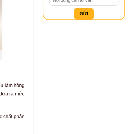
iểu làm hồng
 đưa ra mức
ực chất phản