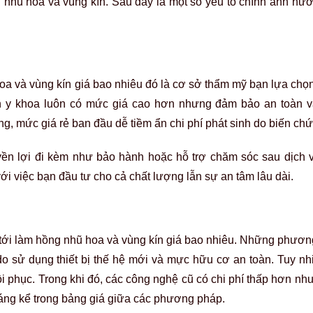
 nhũ hoa và vùng kín. Sau đây là một số yếu tố chính ảnh hưởn
oa và vùng kín giá bao nhiêu đó là cơ sở thẩm mỹ bạn lựa chọn
ẩn y khoa luôn có mức giá cao hơn nhưng đảm bảo an toàn v
g, mức giá rẻ ban đầu dễ tiềm ẩn chi phí phát sinh do biến ch
n lợi đi kèm như bảo hành hoặc hỗ trợ chăm sóc sau dịch v
ới việc bạn đầu tư cho cả chất lượng lẫn sự an tâm lâu dài.
 tới làm hồng nhũ hoa và vùng kín giá bao nhiêu. Những phươn
o sử dụng thiết bị thế hệ mới và mực hữu cơ an toàn. Tuy nhi
ồi phục. Trong khi đó, các công nghệ cũ có chi phí thấp hơn n
đáng kể trong bảng giá giữa các phương pháp.