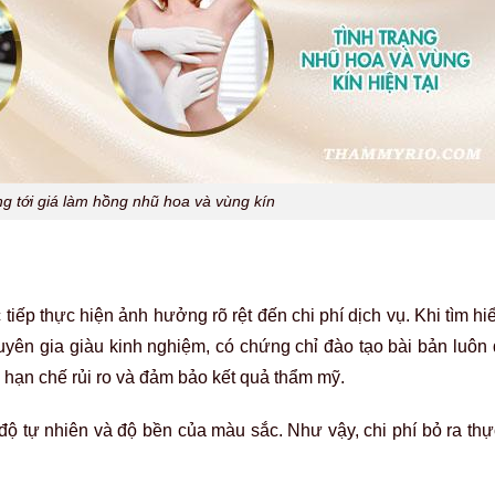
ng tới giá làm hồng nhũ hoa và vùng kín
 tiếp thực hiện ảnh hưởng rõ rệt đến chi phí dịch vụ. Khi tìm h
uyên gia giàu kinh nghiệm, có chứng chỉ đào tạo bài bản luôn
, hạn chế rủi ro và đảm bảo kết quả thẩm mỹ.
độ tự nhiên và độ bền của màu sắc. Như vậy, chi phí bỏ ra th