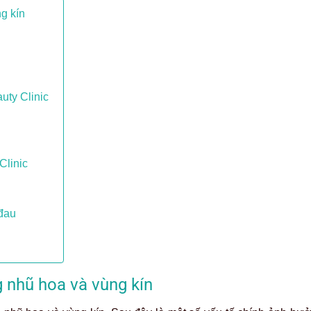
g kín
uty Clinic
Clinic
 đau
n
g nhũ hoa và vùng kín