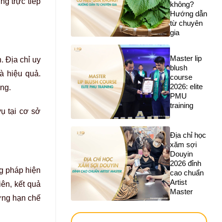
g trực tiếp
không?
Hướng dẫn
từ chuyên
gia
Master lip
. Địa chỉ uy
blush
à hiệu quả.
course
2026: elite
ứng.
PMU
training
ụ tại cơ sở
Địa chỉ học
xăm sợi
Douyin
2026 đỉnh
g pháp hiện
cao chuẩn
Artist
ên, kết quả
Master
hưng hạn chế