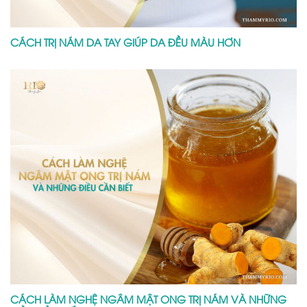
CÁCH TRỊ NÁM DA TAY GIÚP DA ĐỀU MÀU HƠN
CÁCH LÀM NGHỆ NGÂM MẬT ONG TRỊ NÁM VÀ NHỮNG