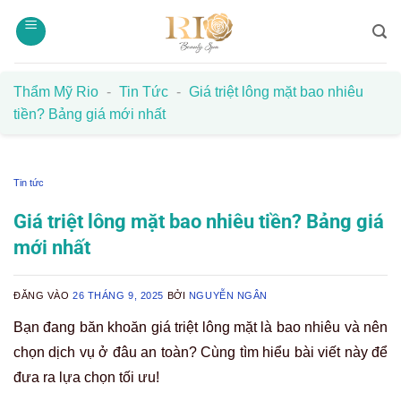
Bỏ
qua
nội
dung
Thẩm Mỹ Rio
-
Tin Tức
-
Giá triệt lông mặt bao nhiêu
tiền? Bảng giá mới nhất
Tin tức
Giá triệt lông mặt bao nhiêu tiền? Bảng giá
mới nhất
ĐĂNG VÀO
26 THÁNG 9, 2025
BỞI
NGUYỄN NGÂN
Bạn đang băn khoăn giá triệt lông mặt là bao nhiêu và nên
chọn dịch vụ ở đâu an toàn? Cùng tìm hiểu bài viết này để
đưa ra lựa chọn tối ưu!