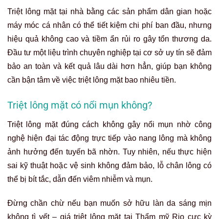
Triệt lông mặt tại nhà bằng các sản phẩm dân gian hoặc
máy móc cá nhân có thể tiết kiệm chi phí ban đầu, nhưng
hiệu quả không cao và tiềm ẩn rủi ro gây tổn thương da.
Đầu tư một liệu trình chuyên nghiệp tại cơ sở uy tín sẽ đảm
bảo an toàn và kết quả lâu dài hơn hẳn, giúp bạn không
cần bận tâm về việc triệt lông mặt bao nhiêu tiền.
Triệt lông mặt có nổi mụn không?
Triệt lông mặt đúng cách không gây nổi mụn nhờ công
nghệ hiện đại tác động trực tiếp vào nang lông mà không
ảnh hưởng đến tuyến bã nhờn. Tuy nhiên, nếu thực hiện
sai kỹ thuật hoặc vệ sinh không đảm bảo, lỗ chân lông có
thể bị bít tắc, dẫn đến viêm nhiễm và mụn.
Đừng chần chừ nếu bạn muốn sở hữu làn da sáng mịn
không tì vết – giá triệt lông mặt tại Thẩm mỹ Rio cực kỳ