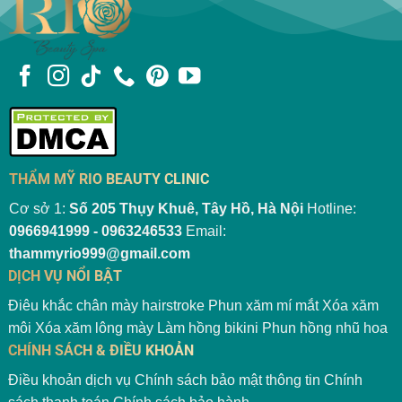
THẨM MỸ RIO BEAUTY CLINIC
Cơ sở 1:
Số 205 Thụy Khuê, Tây Hồ, Hà Nội
Hotline:
0966941999 - 0963246533
Email:
thammyrio999@gmail.com
DỊCH VỤ NỔI BẬT
Điêu khắc chân mày hairstroke
Phun xăm mí mắt
Xóa xăm
môi
Xóa xăm lông mày
Làm hồng bikini
Phun hồng nhũ hoa
CHÍNH SÁCH & ĐIỀU KHOẢN
Điều khoản dịch vụ
Chính sách bảo mật thông tin
Chính