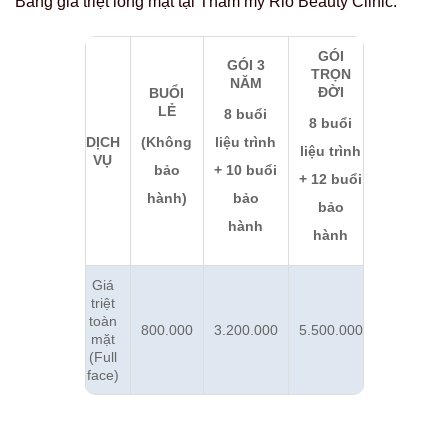
Bảng giá triệt lông mặt tại Thẩm mỹ Rio Beauty Clinic:
GÓI
GÓI 3
TRỌN
NĂM
ĐỜI
BUỔI
LẺ
8 buổi
8 buổi
(Không
liệu trình
DỊCH
liệu trình
VỤ
bảo
+ 10 buổi
+ 12 buổi
hành)
bảo
bảo
hành
hành
Giá
triệt
toàn
800.000
3.200.000
5.500.000
mặt
(Full
face)