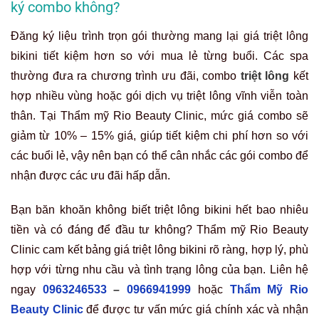
ký combo không?
Đăng ký liệu trình trọn gói thường mang lại giá triệt lông
bikini tiết kiệm hơn so với mua lẻ từng buổi. Các spa
thường đưa ra chương trình ưu đãi, combo
triệt lông
kết
hợp nhiều vùng hoặc gói dịch vụ triệt lông vĩnh viễn toàn
thân. Tại Thẩm mỹ Rio Beauty Clinic, mức giá combo sẽ
giảm từ 10% – 15% giá, giúp tiết kiệm chi phí hơn so với
các buổi lẻ, vậy nên bạn có thể cân nhắc các gói combo để
nhận được các ưu đãi hấp dẫn.
Bạn băn khoăn không biết triệt lông bikini hết bao nhiêu
tiền và có đáng để đầu tư không? Thẩm mỹ Rio Beauty
Clinic cam kết bảng giá triệt lông bikini rõ ràng, hợp lý, phù
hợp với từng nhu cầu và tình trạng lông của bạn. Liên hệ
ngay
0963246533
–
0966941999
hoặc
Thẩm Mỹ Rio
Beauty Clinic
để được tư vấn mức giá chính xác và nhận