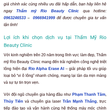
giá chính xác cùng nhiều ưu đãi hấp dẫn, bạn hãy liên hệ
ngay
Thẩm mỹ Rio Beauty Clinic
qua hotline:
0963246533
–
0966941999
để được chuyên gia tư vấn
tận tình!
Lợi ích khi chọn dịch vụ tại Thẩm Mỹ Rio
Beauty Clinic
Với kinh nghiệm trên 20 năm trong lĩnh vực làm đẹp, Thẩm
mỹ Rio Beauty Clinic mang đến trải nghiệm công nghệ triệt
lông hiện đại
Rio Alpha Erase AI
– giải pháp tối ưu giúp
loại bỏ “vi ô lông” nhanh chóng, mang lại làn da mịn màng
và sự tự tin trọn vẹn.
Với đội ngũ chuyên gia hàng đầu như
Phạm Thanh Tâm
,
Thủy Tiên
và chuyên gia laser
Trần Mạnh Thắng
, trực
tiếp đào tạo và vận hành
cùng hệ thống máy móc chính