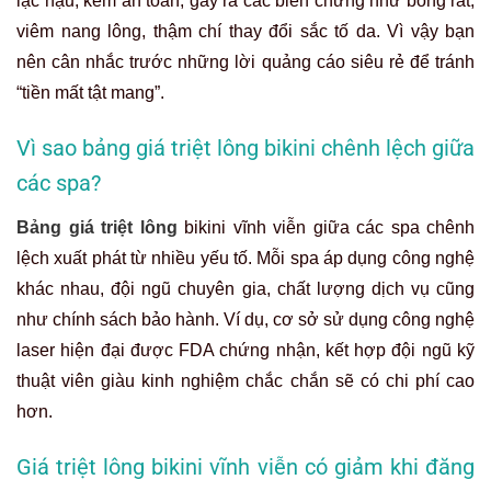
lạc hậu, kém an toàn, gây ra các biến chứng như bỏng rát,
viêm nang lông, thậm chí thay đổi sắc tố da. Vì vậy bạn
nên cân nhắc trước những lời quảng cáo siêu rẻ để tránh
“tiền mất tật mang”.
Vì sao bảng giá triệt lông bikini chênh lệch giữa
các spa?
Bảng giá triệt lông
bikini vĩnh viễn giữa các spa chênh
lệch xuất phát từ nhiều yếu tố. Mỗi spa áp dụng công nghệ
khác nhau, đội ngũ chuyên gia, chất lượng dịch vụ cũng
như chính sách bảo hành. Ví dụ, cơ sở sử dụng công nghệ
laser hiện đại được FDA chứng nhận, kết hợp đội ngũ kỹ
thuật viên giàu kinh nghiệm chắc chắn sẽ có chi phí cao
hơn.
Giá triệt lông bikini vĩnh viễn có giảm khi đăng