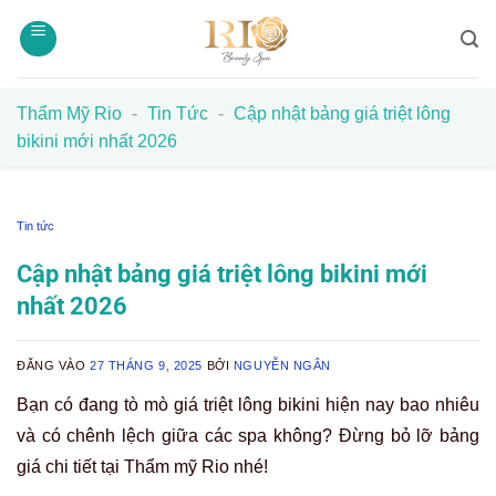
Bỏ
qua
nội
dung
Thẩm Mỹ Rio
-
Tin Tức
-
Cập nhật bảng giá triệt lông
bikini mới nhất 2026
Tin tức
Cập nhật bảng giá triệt lông bikini mới
nhất 2026
ĐĂNG VÀO
27 THÁNG 9, 2025
BỞI
NGUYỄN NGÂN
Bạn có đang tò mò giá triệt lông bikini hiện nay bao nhiêu
và có chênh lệch giữa các spa không? Đừng bỏ lỡ bảng
giá chi tiết tại Thẩm mỹ Rio nhé!