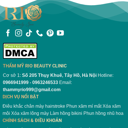
THẨM MỸ RIO BEAUTY CLINIC
Cơ sở 1:
Số 205 Thụy Khuê, Tây Hồ, Hà Nội
Hotline:
0966941999 - 0963246533
Email:
thammyrio999@gmail.com
DỊCH VỤ NỔI BẬT
Điêu khắc chân mày hairstroke
Phun xăm mí mắt
Xóa xăm
môi
Xóa xăm lông mày
Làm hồng bikini
Phun hồng nhũ hoa
CHÍNH SÁCH & ĐIỀU KHOẢN