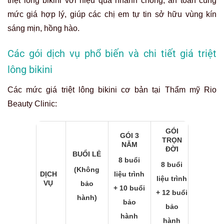
triệt lông bikini với hiệu quả nhanh chóng, an toàn cùng
mức giá hợp lý, giúp các chị em tự tin sở hữu vùng kín
sáng mịn, hồng hào.
Các gói dịch vụ phổ biến và chi tiết giá triệt
lông bikini
Các mức giá triệt lông bikini cơ bản tại Thẩm mỹ Rio
Beauty Clinic:
GÓI
GÓI 3
TRỌN
NĂM
ĐỜI
BUỔI LẺ
8 buổi
8 buổi
(Không
liệu trình
DỊCH
liệu trình
VỤ
bảo
+ 10 buổi
+ 12 buổi
hành)
bảo
bảo
hành
hành