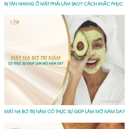
BỊ TÀN NHANG Ở MẶT PHẢI LÀM SAO? CÁCH KHẮC PHỤC
MẶT NẠ BƠ TRỊ NÁM CÓ THỰC SỰ GIÚP LÀM MỜ NÁM DA?