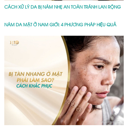
CÁCH XỬ LÝ DA BỊ NÁM NHẸ AN TOÀN TRÁNH LAN RỘNG
NÁM DA MẶT Ở NAM GIỚI: 4 PHƯƠNG PHÁP HIỆU QUẢ